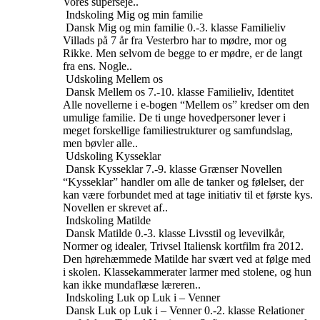
Vores superseje..
Indskoling
Mig og min familie
Dansk
Mig og min familie
0.-3. klasse
Familieliv
Villads på 7 år fra Vesterbro har to mødre, mor og
Rikke. Men selvom de begge to er mødre, er de langt
fra ens. Nogle..
Udskoling
Mellem os
Dansk
Mellem os
7.-10. klasse
Familieliv, Identitet
Alle novellerne i e-bogen “Mellem os” kredser om den
umulige familie. De ti unge hovedpersoner lever i
meget forskellige familiestrukturer og samfundslag,
men bøvler alle..
Udskoling
Kysseklar
Dansk
Kysseklar
7.-9. klasse
Grænser
Novellen
“Kysseklar” handler om alle de tanker og følelser, der
kan være forbundet med at tage initiativ til et første kys.
Novellen er skrevet af..
Indskoling
Matilde
Dansk
Matilde
0.-3. klasse
Livsstil og levevilkår,
Normer og idealer, Trivsel
Italiensk kortfilm fra 2012.
Den hørehæmmede Matilde har svært ved at følge med
i skolen. Klassekammerater larmer med stolene, og hun
kan ikke mundaflæse læreren..
Indskoling
Luk op Luk i – Venner
Dansk
Luk op Luk i – Venner
0.-2. klasse
Relationer