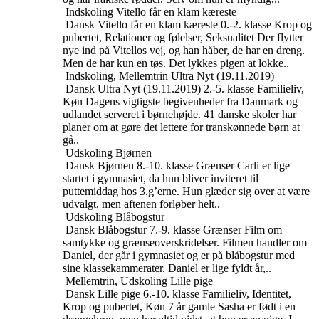
Indskoling
Vitello får en klam kæreste
Dansk
Vitello får en klam kæreste
0.-2. klasse
Krop og
pubertet, Relationer og følelser, Seksualitet
Der flytter
nye ind på Vitellos vej, og han håber, de har en dreng.
Men de har kun en tøs. Det lykkes pigen at lokke..
Indskoling, Mellemtrin
Ultra Nyt (19.11.2019)
Dansk
Ultra Nyt (19.11.2019)
2.-5. klasse
Familieliv,
Køn
Dagens vigtigste begivenheder fra Danmark og
udlandet serveret i børnehøjde. 41 danske skoler har
planer om at gøre det lettere for transkønnede børn at
gå..
Udskoling
Bjørnen
Dansk
Bjørnen
8.-10. klasse
Grænser
Carli er lige
startet i gymnasiet, da hun bliver inviteret til
puttemiddag hos 3.g’erne. Hun glæder sig over at være
udvalgt, men aftenen forløber helt..
Udskoling
Blåbogstur
Dansk
Blåbogstur
7.-9. klasse
Grænser
Film om
samtykke og grænseoverskridelser. Filmen handler om
Daniel, der går i gymnasiet og er på blåbogstur med
sine klassekammerater. Daniel er lige fyldt år,..
Mellemtrin, Udskoling
Lille pige
Dansk
Lille pige
6.-10. klasse
Familieliv, Identitet,
Krop og pubertet, Køn
7 år gamle Sasha er født i en