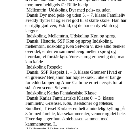
mor, men heldigvis får Billie hjælp..
Mellemtrin, Udskoling
Dyr med pels- og uden
Dansk
Dyr med pels- og uden
5. – 7. klasse
Familieliv
Freddy flytter tit og er ret god til at skifte skole. Han har
en rigtig god ven, Eskild, og de har en dyreklub og
lægger..
Indskoling, Mellemtrin, Udskoling
Køn og sprog
Dansk, Historie, SSF
Køn og sprog
Indskoling,
mellemtrin, udskoling
Køn
Selvom vi ikke altid tænker
over det, er der en sammenhæng mellem sprog og
hvordan, vi forstår køn. Vores sprog er nemlig det, man
kan kalde..
Indskoling
Respekt
Dansk, SSF
Respekt
1. – 3. klasse
Grænser
Hvad er
en grænse? Benjamin har højdeskræk, Julie er bange
for edderkopper og Anne Cathrine er ret nervøs for at
stå på en scene. Selvom..
Indskoling
Karlas Fantalastiske Klasse
Dansk
Karlas Fantalastiske Klasse
0. – 3. klasse
Familieliv, Grænser, Køn, Relationer og følelser,
Sundhed, Trivsel
Karla er en helt almindelig kylling på
8 år med familie, klassekammerater, venner og det hele.
Hver dag tager hun skolebussen sammen med
kammeraterne. I..