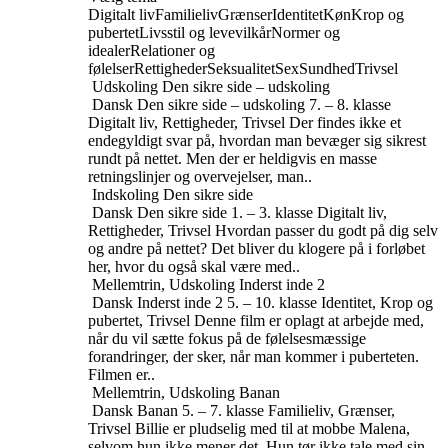
Digitalt liv
Familieliv
Grænser
Identitet
Køn
Krop og
pubertet
Livsstil og levevilkår
Normer og
idealer
Relationer og
følelser
Rettigheder
Seksualitet
Sex
Sundhed
Trivsel
Udskoling
Den sikre side – udskoling
Dansk
Den sikre side – udskoling
7. – 8. klasse
Digitalt liv, Rettigheder, Trivsel
Der findes ikke et
endegyldigt svar på, hvordan man bevæger sig sikrest
rundt på nettet. Men der er heldigvis en masse
retningslinjer og overvejelser, man..
Indskoling
Den sikre side
Dansk
Den sikre side
1. – 3. klasse
Digitalt liv,
Rettigheder, Trivsel
Hvordan passer du godt på dig selv
og andre på nettet? Det bliver du klogere på i forløbet
her, hvor du også skal være med..
Mellemtrin, Udskoling
Inderst inde 2
Dansk
Inderst inde 2
5. – 10. klasse
Identitet, Krop og
pubertet, Trivsel
Denne film er oplagt at arbejde med,
når du vil sætte fokus på de følelsesmæssige
forandringer, der sker, når man kommer i puberteten.
Filmen er..
Mellemtrin, Udskoling
Banan
Dansk
Banan
5. – 7. klasse
Familieliv, Grænser,
Trivsel
Billie er pludselig med til at mobbe Malena,
selvom hun ikke mener det. Hun tør ikke tale med sin