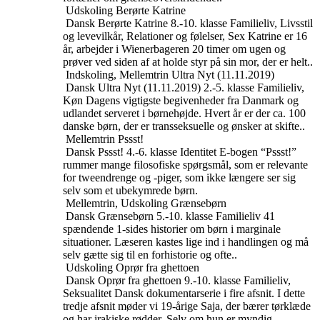
Udskoling
Berørte Katrine
Dansk
Berørte Katrine
8.-10. klasse
Familieliv, Livsstil
og levevilkår, Relationer og følelser, Sex
Katrine er 16
år, arbejder i Wienerbageren 20 timer om ugen og
prøver ved siden af at holde styr på sin mor, der er helt..
Indskoling, Mellemtrin
Ultra Nyt (11.11.2019)
Dansk
Ultra Nyt (11.11.2019)
2.-5. klasse
Familieliv,
Køn
Dagens vigtigste begivenheder fra Danmark og
udlandet serveret i børnehøjde. Hvert år er der ca. 100
danske børn, der er transseksuelle og ønsker at skifte..
Mellemtrin
Pssst!
Dansk
Pssst!
4.-6. klasse
Identitet
E-bogen “Pssst!”
rummer mange filosofiske spørgsmål, som er relevante
for tweendrenge og -piger, som ikke længere ser sig
selv som et ubekymrede børn.
Mellemtrin, Udskoling
Grænsebørn
Dansk
Grænsebørn
5.-10. klasse
Familieliv
41
spændende 1-sides historier om børn i marginale
situationer. Læseren kastes lige ind i handlingen og må
selv gætte sig til en forhistorie og ofte..
Udskoling
Oprør fra ghettoen
Dansk
Oprør fra ghettoen
9.-10. klasse
Familieliv,
Seksualitet
Dansk dokumentarserie i fire afsnit. I dette
tredje afsnit møder vi 19-årige Saja, der bærer tørklæde
og har irakiske rødder. Selv om hun er myndig,..