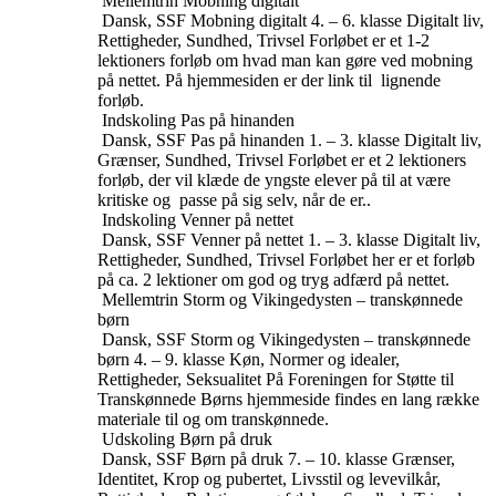
Mellemtrin
Mobning digitalt
Dansk, SSF
Mobning digitalt
4. – 6. klasse
Digitalt liv,
Rettigheder, Sundhed, Trivsel
Forløbet er et 1-2
lektioners forløb om hvad man kan gøre ved mobning
på nettet. På hjemmesiden er der link til lignende
forløb.
Indskoling
Pas på hinanden
Dansk, SSF
Pas på hinanden
1. – 3. klasse
Digitalt liv,
Grænser, Sundhed, Trivsel
Forløbet er et 2 lektioners
forløb, der vil klæde de yngste elever på til at være
kritiske og passe på sig selv, når de er..
Indskoling
Venner på nettet
Dansk, SSF
Venner på nettet
1. – 3. klasse
Digitalt liv,
Rettigheder, Sundhed, Trivsel
Forløbet her er et forløb
på ca. 2 lektioner om god og tryg adfærd på nettet.
Mellemtrin
Storm og Vikingedysten – transkønnede
børn
Dansk, SSF
Storm og Vikingedysten – transkønnede
børn
4. – 9. klasse
Køn, Normer og idealer,
Rettigheder, Seksualitet
På Foreningen for Støtte til
Transkønnede Børns hjemmeside findes en lang række
materiale til og om transkønnede.
Udskoling
Børn på druk
Dansk, SSF
Børn på druk
7. – 10. klasse
Grænser,
Identitet, Krop og pubertet, Livsstil og levevilkår,