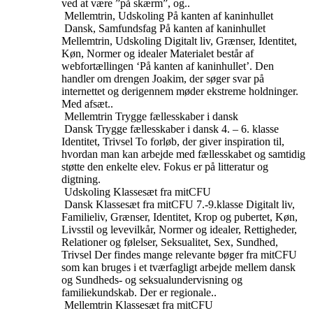
ved at være ”på skærm”, og..
Mellemtrin, Udskoling
På kanten af kaninhullet
Dansk, Samfundsfag
På kanten af kaninhullet
Mellemtrin, Udskoling
Digitalt liv, Grænser, Identitet,
Køn, Normer og idealer
Materialet består af
webfortællingen ‘På kanten af kaninhullet’. Den
handler om drengen Joakim, der søger svar på
internettet og derigennem møder ekstreme holdninger.
Med afsæt..
Mellemtrin
Trygge fællesskaber i dansk
Dansk
Trygge fællesskaber i dansk
4. – 6. klasse
Identitet, Trivsel
To forløb, der giver inspiration til,
hvordan man kan arbejde med fællesskabet og samtidig
støtte den enkelte elev. Fokus er på litteratur og
digtning.
Udskoling
Klassesæt fra mitCFU
Dansk
Klassesæt fra mitCFU
7.-9.klasse
Digitalt liv,
Familieliv, Grænser, Identitet, Krop og pubertet, Køn,
Livsstil og levevilkår, Normer og idealer, Rettigheder,
Relationer og følelser, Seksualitet, Sex, Sundhed,
Trivsel
Der findes mange relevante bøger fra mitCFU
som kan bruges i et tværfagligt arbejde mellem dansk
og Sundheds- og seksualundervisning og
familiekundskab. Der er regionale..
Mellemtrin
Klassesæt fra mitCFU