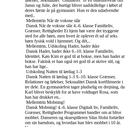
følelser, Seksualitet
“Onduleret” er en billednovelle om
Janus og Julie, der hurtigt bliver uadskillelige i løbet af
deres første år på gymnasiet. Hun er den udadvendte
med..
Mellemtrin
Når de voksne slår
Dansk
Når de voksne slår
4.-6. klasse
Familieliv,
Grænser, Rettigheder
Et hjem bør være det tryggeste
sted for alle børn, men hvert år oplever ét ud af seks
børn fysisk vold i hjemmet. Og dét,..
Mellemtrin, Udskoling
Hader, hader ikke
Dansk
Hader, hader ikke
6.-10. klasse
Familieliv,
Identitet, Køn
Kim er god til at bokse, men han hader at
bokse. Faktisk er han også ret god til at skrive stil, og
han har lige..
Udskoling
Natten til lørdag 1-3
Dansk
Natten til lørdag 1-3
9.-10. klasse
Grænser,
Relationer og følelser, Seksualitet
Dansk kortfilmserie i
tre dele. En gymnasiefest tager pludselig en drejning, da
Karl bliver beskyldt for at have voldtaget Rosa, som
han har drukket en..
Mellemtrin
Mobning!
Dansk
Mobning!
4.-6. klasse
Digitalt liv, Familieliv,
Grænser, Rettigheder
Programmet handler om at blive
mobbet. Danseren og skuespilleren Silas Holst fortæller
om sin barndom, og hvordan han blev mobbet i 10 år.