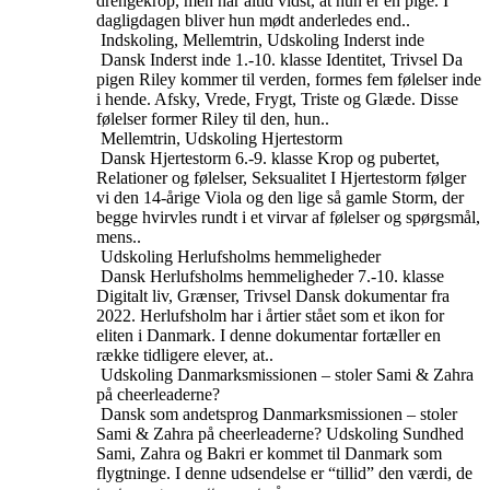
drengekrop, men har altid vidst, at hun er en pige. I
dagligdagen bliver hun mødt anderledes end..
Indskoling, Mellemtrin, Udskoling
Inderst inde
Dansk
Inderst inde
1.-10. klasse
Identitet, Trivsel
Da
pigen Riley kommer til verden, formes fem følelser inde
i hende. Afsky, Vrede, Frygt, Triste og Glæde. Disse
følelser former Riley til den, hun..
Mellemtrin, Udskoling
Hjertestorm
Dansk
Hjertestorm
6.-9. klasse
Krop og pubertet,
Relationer og følelser, Seksualitet
I Hjertestorm følger
vi den 14-årige Viola og den lige så gamle Storm, der
begge hvirvles rundt i et virvar af følelser og spørgsmål,
mens..
Udskoling
Herlufsholms hemmeligheder
Dansk
Herlufsholms hemmeligheder
7.-10. klasse
Digitalt liv, Grænser, Trivsel
Dansk dokumentar fra
2022. Herlufsholm har i årtier stået som et ikon for
eliten i Danmark. I denne dokumentar fortæller en
række tidligere elever, at..
Udskoling
Danmarksmissionen – stoler Sami & Zahra
på cheerleaderne?
Dansk som andetsprog
Danmarksmissionen – stoler
Sami & Zahra på cheerleaderne?
Udskoling
Sundhed
Sami, Zahra og Bakri er kommet til Danmark som
flygtninge. I denne udsendelse er “tillid” den værdi, de