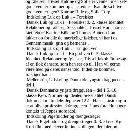
og følelser, Trivsel
Katrine og Sofie er venner, men selv
gode venner kommer op at skændes. Kan de så blive
gode venner igen? Katrine Bille og Sofie Torp..
Indskoling
Luk op Luk i – Forelsket
Dansk
Luk op Luk i – Forelsket
0.-2. klasse
Identitet,
Relationer og følelser, Seksualitet, Trivsel
Har Thomas
fået feber? Katrine Bille og Thomas Buttenschøn
lukker op for alle de mærkelige følelser, vi har i os.
Gennem musik, grin og børnenes..
Indskoling
Luk op Luk i – En god ven
Dansk
Luk op Luk i – En god ven
0.-2. klasse
Identitet, Relationer og følelser, Trivsel
Jakob får besøg
af en flok dansere, som han ser op til. Han vil gerne
være med på deres dansehold. Inden de kommer,
forsøger han..
Mellemtrin, Udskoling
Danmarks yngste dragqueen –
del 1
Dansk
Danmarks yngste dragqueen – del 1
5.-10.
klasse
Køn, Normer og idealer, Seksualitet
Dansk
dokumentar i to dele. Jeppe er 12 år. Hans største drøm
er at blive professionel dragqueen. Hans forældre tager
kontakt til Jeppes store idol,..
Indskoling
Pigefnidder og drengestreger
Dansk
Pigefnidder og drengestreger
0.-3. klasse
Køn
Kort film med elever fra indskolingen, der taler om