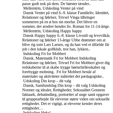
passe godt nok på dem. De børster tænder..
Mellemtrin, Udskoling
Venter på vind
Dansk
Venter på vind
6.-9. klasse
Familieliv, Identitet,
Relationer og følelser, Trivsel
Vinga tilbringer
sommeren på en ø hos sin morfar. Det bliver en
sommer, der ændrer hendes liv. Roman for 11-14-årige.
Mellemtrin, Udskoling
Happy happy
Dansk
Happy happy
6.-8. klasse
Livsstil og levevilkår,
Relationer og følelser
13-årige Ubbe drømmer om at
blive rig som Lars Larsen, og da han ved et tilfælde får
job i den lokale golfklub, tror han, lykken..
Indskoling
Fri for Mobberi
Dansk, Matematik
Fri for Mobberi
Indskoling
Relationer og følelser, Trivsel
Fri for Mobberi giver dig
redskaberne til at skabe trygge børnefællesskaber og
forebygge mobning. Fri for Mobberi består af
materialer og aktiviteter målrettet det pædagogiske..
Udskoling
Din krop – dit valg
Dansk, Samfundsfag
Din krop – dit valg
Udskoling
Normer og idealer, Rettigheder, Seksualitet
Gennem
faktaark, debatindlæg, portrætter af unge samt opgaver
til gruppearbejde får eleverne større viden om seksuelle
rettigheder. Det er vigtigt, at eleverne kender deres
rettigheder…
Indskoling
Heks!