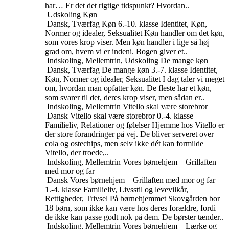
har… Er det det rigtige tidspunkt? Hvordan..
Udskoling
Køn
Dansk, Tværfag
Køn
6.-10. klasse
Identitet, Køn,
Normer og idealer, Seksualitet
Køn handler om det køn,
som vores krop viser. Men køn handler i lige så høj
grad om, hvem vi er indeni. Bogen giver et..
Indskoling, Mellemtrin, Udskoling
De mange køn
Dansk, Tværfag
De mange køn
3.-7. klasse
Identitet,
Køn, Normer og idealer, Seksualitet
I dag taler vi meget
om, hvordan man opfatter køn. De fleste har et køn,
som svarer til det, deres krop viser, men sådan er..
Indskoling, Mellemtrin
Vitello skal være storebror
Dansk
Vitello skal være storebror
0.-4. klasse
Familieliv, Relationer og følelser
Hjemme hos Vitello er
der store forandringer på vej. De bliver serveret over
cola og ostechips, men selv ikke dét kan formilde
Vitello, der troede,..
Indskoling, Mellemtrin
Vores børnehjem – Grillaften
med mor og far
Dansk
Vores børnehjem – Grillaften med mor og far
1.-4. klasse
Familieliv, Livsstil og levevilkår,
Rettigheder, Trivsel
På børnehjemmet Skovgården bor
18 børn, som ikke kan være hos deres forældre, fordi
de ikke kan passe godt nok på dem. De børster tænder..
Indskoling, Mellemtrin
Vores børnehjem – Lærke og