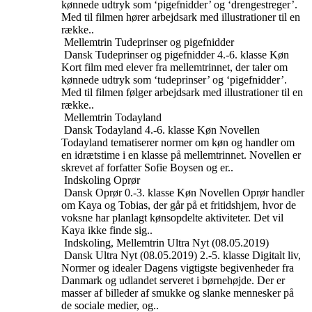
kønnede udtryk som ‘pigefnidder’ og ‘drengestreger’.
Med til filmen hører arbejdsark med illustrationer til en
række..
Mellemtrin
Tudeprinser og pigefnidder
Dansk
Tudeprinser og pigefnidder
4.-6. klasse
Køn
Kort film med elever fra mellemtrinnet, der taler om
kønnede udtryk som ‘tudeprinser’ og ‘pigefnidder’.
Med til filmen følger arbejdsark med illustrationer til en
række..
Mellemtrin
Todayland
Dansk
Todayland
4.-6. klasse
Køn
Novellen
Todayland tematiserer normer om køn og handler om
en idrætstime i en klasse på mellemtrinnet. Novellen er
skrevet af forfatter Sofie Boysen og er..
Indskoling
Oprør
Dansk
Oprør
0.-3. klasse
Køn
Novellen Oprør handler
om Kaya og Tobias, der går på et fritidshjem, hvor de
voksne har planlagt kønsopdelte aktiviteter. Det vil
Kaya ikke finde sig..
Indskoling, Mellemtrin
Ultra Nyt (08.05.2019)
Dansk
Ultra Nyt (08.05.2019)
2.-5. klasse
Digitalt liv,
Normer og idealer
Dagens vigtigste begivenheder fra
Danmark og udlandet serveret i børnehøjde. Der er
masser af billeder af smukke og slanke mennesker på
de sociale medier, og..