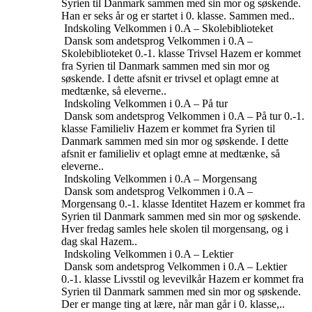
Syrien til Danmark sammen med sin mor og søskende.
Han er seks år og er startet i 0. klasse. Sammen med..
Indskoling
Velkommen i 0.A – Skolebiblioteket
Dansk som andetsprog
Velkommen i 0.A –
Skolebiblioteket
0.-1. klasse
Trivsel
Hazem er kommet
fra Syrien til Danmark sammen med sin mor og
søskende. I dette afsnit er trivsel et oplagt emne at
medtænke, så eleverne..
Indskoling
Velkommen i 0.A – På tur
Dansk som andetsprog
Velkommen i 0.A – På tur
0.-1.
klasse
Familieliv
Hazem er kommet fra Syrien til
Danmark sammen med sin mor og søskende. I dette
afsnit er familieliv et oplagt emne at medtænke, så
eleverne..
Indskoling
Velkommen i 0.A – Morgensang
Dansk som andetsprog
Velkommen i 0.A –
Morgensang
0.-1. klasse
Identitet
Hazem er kommet fra
Syrien til Danmark sammen med sin mor og søskende.
Hver fredag samles hele skolen til morgensang, og i
dag skal Hazem..
Indskoling
Velkommen i 0.A – Lektier
Dansk som andetsprog
Velkommen i 0.A – Lektier
0.-1. klasse
Livsstil og levevilkår
Hazem er kommet fra
Syrien til Danmark sammen med sin mor og søskende.
Der er mange ting at lære, når man går i 0. klasse,..