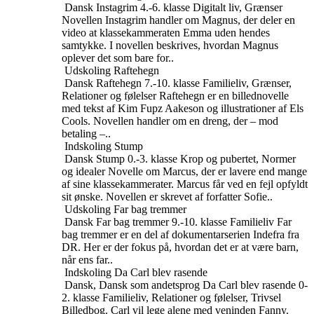
Dansk
Instagrim
4.-6. klasse
Digitalt liv, Grænser
Novellen Instagrim handler om Magnus, der deler en
video at klassekammeraten Emma uden hendes
samtykke. I novellen beskrives, hvordan Magnus
oplever det som bare for..
Udskoling
Raftehegn
Dansk
Raftehegn
7.-10. klasse
Familieliv, Grænser,
Relationer og følelser
Raftehegn er en billednovelle
med tekst af Kim Fupz Aakeson og illustrationer af Els
Cools. Novellen handler om en dreng, der – mod
betaling –..
Indskoling
Stump
Dansk
Stump
0.-3. klasse
Krop og pubertet, Normer
og idealer
Novelle om Marcus, der er lavere end mange
af sine klassekammerater. Marcus får ved en fejl opfyldt
sit ønske. Novellen er skrevet af forfatter Sofie..
Udskoling
Far bag tremmer
Dansk
Far bag tremmer
9.-10. klasse
Familieliv
Far
bag tremmer er en del af dokumentarserien Indefra fra
DR. Her er der fokus på, hvordan det er at være barn,
når ens far..
Indskoling
Da Carl blev rasende
Dansk, Dansk som andetsprog
Da Carl blev rasende
0-
2. klasse
Familieliv, Relationer og følelser, Trivsel
Billedbog. Carl vil lege alene med veninden Fanny.