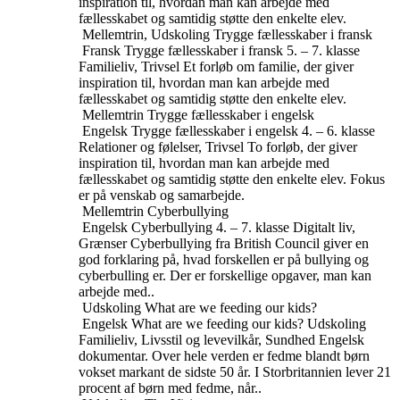
inspiration til, hvordan man kan arbejde med
fællesskabet og samtidig støtte den enkelte elev.
Mellemtrin, Udskoling
Trygge fællesskaber i fransk
Fransk
Trygge fællesskaber i fransk
5. – 7. klasse
Familieliv, Trivsel
Et forløb om familie, der giver
inspiration til, hvordan man kan arbejde med
fællesskabet og samtidig støtte den enkelte elev.
Mellemtrin
Trygge fællesskaber i engelsk
Engelsk
Trygge fællesskaber i engelsk
4. – 6. klasse
Relationer og følelser, Trivsel
To forløb, der giver
inspiration til, hvordan man kan arbejde med
fællesskabet og samtidig støtte den enkelte elev. Fokus
er på venskab og samarbejde.
Mellemtrin
Cyberbullying
Engelsk
Cyberbullying
4. – 7. klasse
Digitalt liv,
Grænser
Cyberbullying fra British Council giver en
god forklaring på, hvad forskellen er på bullying og
cyberbulling er. Der er forskellige opgaver, man kan
arbejde med..
Udskoling
What are we feeding our kids?
Engelsk
What are we feeding our kids?
Udskoling
Familieliv, Livsstil og levevilkår, Sundhed
Engelsk
dokumentar. Over hele verden er fedme blandt børn
vokset markant de sidste 50 år. I Storbritannien lever 21
procent af børn med fedme, når..