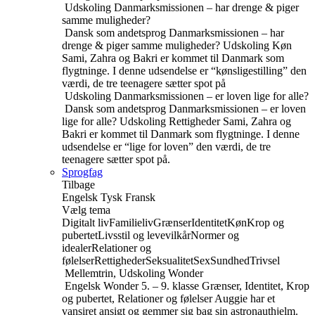
Udskoling
Danmarksmissionen – har drenge & piger
samme muligheder?
Dansk som andetsprog
Danmarksmissionen – har
drenge & piger samme muligheder?
Udskoling
Køn
Sami, Zahra og Bakri er kommet til Danmark som
flygtninge. I denne udsendelse er “kønsligestilling” den
værdi, de tre teenagere sætter spot på
Udskoling
Danmarksmissionen – er loven lige for alle?
Dansk som andetsprog
Danmarksmissionen – er loven
lige for alle?
Udskoling
Rettigheder
Sami, Zahra og
Bakri er kommet til Danmark som flygtninge. I denne
udsendelse er “lige for loven” den værdi, de tre
teenagere sætter spot på.
Sprogfag
Tilbage
Engelsk
Tysk
Fransk
Vælg tema
Digitalt liv
Familieliv
Grænser
Identitet
Køn
Krop og
pubertet
Livsstil og levevilkår
Normer og
idealer
Relationer og
følelser
Rettigheder
Seksualitet
Sex
Sundhed
Trivsel
Mellemtrin, Udskoling
Wonder
Engelsk
Wonder
5. – 9. klasse
Grænser, Identitet, Krop
og pubertet, Relationer og følelser
Auggie har et
vansiret ansigt og gemmer sig bag sin astronauthjelm.