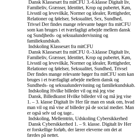
Dansk
Klassesæt fra mitCFU
3.-6.klasse
Digitalt liv,
Familieliv, Grænser, Identitet, Krop og pubertet, Køn,
Livsstil og levevilkår, Normer og idealer, Rettigheder,
Relationer og følelser, Seksualitet, Sex, Sundhed,
Trivsel
Der findes mange relevante bøger fra mitCFU
som kan bruges i et tværfagligt arbejde mellem dansk
og Sundjheds- og seksualundervisning og
familiekundskab.
Indskoling
Klassesæt fra mitCFU
Dansk
Klassesæt fra mitCFU
0.-3.klasse
Digitalt liv,
Familieliv, Grænser, Identitet, Krop og pubertet, Køn,
Livsstil og levevilkår, Normer og idealer, Rettigheder,
Relationer og følelser, Seksualitet, Sundhed, Trivsel
Der findes mange relevante bøger fra mitCFU som kan
bruges i et tværfagligt arbejde mellem dansk og
Sundheds- og seksualundervisning og familiekundskab.
Indskoling
Hvilke billeder vil og må jeg vise
Dansk, Billedkunst
Hvilke billeder vil og må jeg vise
1. – 3. klasse
Digitalt liv
Her får man en snak om, hvad
man vil og må vise af billeder på de social medier. Man
er også selv ud og tage..
Indskoling, Mellemtrin, Udskoling
Cybersikkerhed
Dansk
Cybersikkerhed
1. – 9. klasse.
Digitalt liv
Her
er forskellige forløb, der lærer eleverne om det at
færdes på nettet.