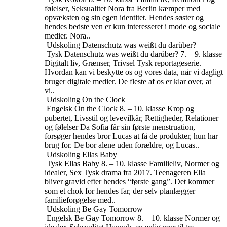
følelser, Seksualitet
Nora fra Berlin kæmper med
opvæksten og sin egen identitet. Hendes søster og
hendes bedste ven er kun interesseret i mode og sociale
medier. Nora..
Udskoling
Datenschutz was weißt du darüber?
Tysk
Datenschutz was weißt du darüber?
7. – 9. klasse
Digitalt liv, Grænser, Trivsel
Tysk reportageserie.
Hvordan kan vi beskytte os og vores data, når vi dagligt
bruger digitale medier. De fleste af os er klar over, at
vi..
Udskoling
On the Clock
Engelsk
On the Clock
8. – 10. klasse
Krop og
pubertet, Livsstil og levevilkår, Rettigheder, Relationer
og følelser
Da Sofia får sin første menstruation,
forsøger hendes bror Lucas at få de produkter, hun har
brug for. De bor alene uden forældre, og Lucas..
Udskoling
Ellas Baby
Tysk
Ellas Baby
8. – 10. klasse
Familieliv, Normer og
idealer, Sex
Tysk drama fra 2017. Teenageren Ella
bliver gravid efter hendes “første gang”. Det kommer
som et chok for hendes far, der selv planlægger
familieforøgelse med..
Udskoling
Be Gay Tomorrow
Engelsk
Be Gay Tomorrow
8. – 10. klasse
Normer og