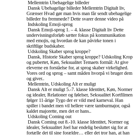
Mellemtrin
Ubehagelige billeder
Dansk
Ubehagelige billeder
Mellemtrin
Digitalt liv,
Grænser
Hvad gør man hvis man får sendt ubehagelige
billeder fra fremmede? Dette svarer denne video på
Indskoling
Emoji-sprog
Dansk
Emoji-sprog
1. – 4. klasse
Digitalt liv
Dette
undervisningsforløb sætter fokus på kommunikation
med emojis, og hvordan de kan påvirke tonen i
skriftlige budskaber.
Udskoling
Skaber sprog kroppe?
Dansk, Historie
Skaber sprog kroppe?
Udskoling
Krop
og pubertet, Køn, Seksualitet
Temaets formål: At give
eleverne en forståelse for, at sprog skaber virkelighed.
Vores ord og sprog – samt måden hvorpå vi bruger dem
og giver..
Mellemtrin, Udskoling
Alt er muligt
Dansk
Alt er muligt
5.-7. klasse
Identitet, Køn, Normer
og idealer, Relationer og følelser, Seksualitet
Kortfilmen
følger 11-årige Tygo der er vild med karneval. Han
spiller i bandet men vil hellere være tamburmajor, også
kaldet majorette, men det er hans..
Udskoling
Coming out
Dansk
Coming out
8.-10. klasse
Identitet, Normer og
idealer, Seksualitet
Joel har endelig besluttet sig for at
fortælle det til sine forældre… eller det tror han, at han