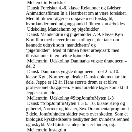
Mellemtrin
Forelsket
Dansk
Forelsket
4.-6. klasse
Relationer og følelser
Animationsfilmen In a Heartbeat om at være forelsket.
Med til filmen følger en opgave med forslag til,
hvordan der med udgangspunkt i filmen kan arbejdes..
Udskoling
Mandehørm og pigefnidder
Dansk
Mandehørm og pigefnidder
7.-9. klasse
Køn
Kort film med elever fra udskolingen, der taler om
kønnede udtryk som ‘mandehørm’ og
‘pigefnidder’. Med til filmen hører arbejdsark med
illustrationer til en række kønnede..
Mellemtrin, Udskoling
Danmarks yngste dragqueen –
del 2
Dansk
Danmarks yngste dragqueen – del 2
5.-10.
klasse
Køn, Normer og idealer
Dansk dokumentar i to
dele. Jeppe er 12 år. Hans største drøm er at blive
professionel dragqueen. Hans forældre tager kontakt til
Jeppes store idol,..
Mellemtrin, Udskoling
#StopJomfruMyten 1-3
Dansk
#StopJomfruMyten 1-3
6.-10. klasse
Krop og
pubertet, Normer og idealer, Sex
Dokumentarprogram i
3 dele. Jomfruhinden sidder tværs over skeden. Som et
biologisk kyskhedsbælte beskytter den kvindens renhed
og uskyld. Ved første samleje brister hinden, og..
Mellemtrin
Instagrim