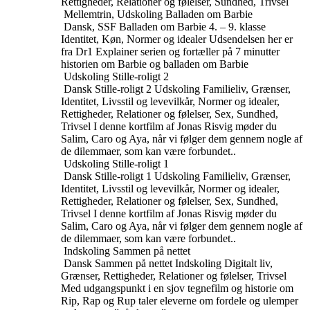
Rettigheder, Relationer og følelser, Sundhed, Trivsel
Mellemtrin, Udskoling
Balladen om Barbie
Dansk, SSF
Balladen om Barbie
4. – 9. klasse
Identitet, Køn, Normer og idealer
Udsendelsen her er
fra Dr1 Explainer serien og fortæller på 7 minutter
historien om Barbie og balladen om Barbie
Udskoling
Stille-roligt 2
Dansk
Stille-roligt 2
Udskoling
Familieliv, Grænser,
Identitet, Livsstil og levevilkår, Normer og idealer,
Rettigheder, Relationer og følelser, Sex, Sundhed,
Trivsel
I denne kortfilm af Jonas Risvig møder du
Salim, Caro og Aya, når vi følger dem gennem nogle af
de dilemmaer, som kan være forbundet..
Udskoling
Stille-roligt 1
Dansk
Stille-roligt 1
Udskoling
Familieliv, Grænser,
Identitet, Livsstil og levevilkår, Normer og idealer,
Rettigheder, Relationer og følelser, Sex, Sundhed,
Trivsel
I denne kortfilm af Jonas Risvig møder du
Salim, Caro og Aya, når vi følger dem gennem nogle af
de dilemmaer, som kan være forbundet..
Indskoling
Sammen på nettet
Dansk
Sammen på nettet
Indskoling
Digitalt liv,
Grænser, Rettigheder, Relationer og følelser, Trivsel
Med udgangspunkt i en sjov tegnefilm og historie om
Rip, Rap og Rup taler eleverne om fordele og ulemper