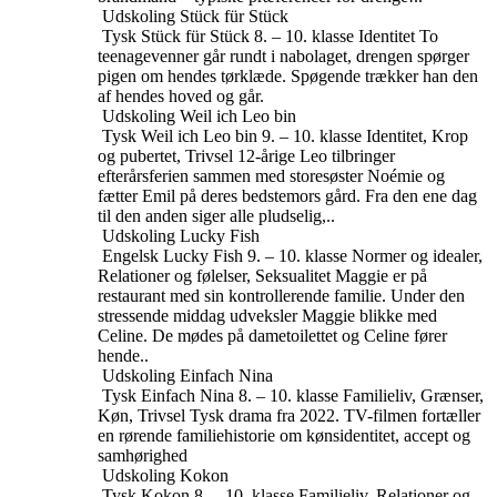
Udskoling
Stück für Stück
Tysk
Stück für Stück
8. – 10. klasse
Identitet
To
teenagevenner går rundt i nabolaget, drengen spørger
pigen om hendes tørklæde. Spøgende trækker han den
af ​​hendes hoved og går.
Udskoling
Weil ich Leo bin
Tysk
Weil ich Leo bin
9. – 10. klasse
Identitet, Krop
og pubertet, Trivsel
12-årige Leo tilbringer
efterårsferien sammen med storesøster Noémie og
fætter Emil på deres bedstemors gård. Fra den ene dag
til den anden siger alle pludselig,..
Udskoling
Lucky Fish
Engelsk
Lucky Fish
9. – 10. klasse
Normer og idealer,
Relationer og følelser, Seksualitet
Maggie er på
restaurant med sin kontrollerende familie. Under den
stressende middag udveksler Maggie blikke med
Celine. De mødes på dametoilettet og Celine fører
hende..
Udskoling
Einfach Nina
Tysk
Einfach Nina
8. – 10. klasse
Familieliv, Grænser,
Køn, Trivsel
Tysk drama fra 2022. TV-filmen fortæller
en rørende familiehistorie om kønsidentitet, accept og
samhørighed
Udskoling
Kokon
Tysk
Kokon
8. – 10. klasse
Familieliv, Relationer og