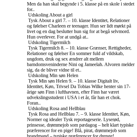
Men da han skal begynde i 5. klasse på en skole i stedet
for..
Udskoling
About a girl
Tysk
About a girl
7. – 10. klasse
Identitet, Relationer
og følelser
Charleen er teenager. Hun ser lidt mørkt på
livet og en dag beslutter hun sig for at begå selvmord.
Hun overlever. For at undgå at..
Udskoling
Tigermilch
Tysk
Tigermilch
8. – 10. klasse
Grænser, Rettigheder,
Relationer og følelser
En sommer fuld af vildskab,
ungdom, druk og sex ændrer alt mellem
barndomsveninderne Nini og Jameelah. Alvoren melder
sig, da de bliver vidne til et..
Udskoling
Min søn Helen
Tysk
Min søn Helen
9. – 10. klasse
Digitalt liv,
Identitet, Køn, Trivsel
Da Tobias Wilke henter sin 17-
årige søn Finn i lufthavnen, efter Finn har været
udvekslingsstudent i USA i et år, får han et chok.
Foran..
Udskoling
Rosa and Hellblau
Tysk
Rosa and Hellblau
7. – 9. klasse
Identitet, Køn,
Normer og idealer
Tysk reportageserie. Lyserød,
prinsesse, drømmejob som pædagog – helt klart typiske
præferencer for en pige! Blå, pirat, drømmejob som
brandmand – typiske præferencer for drenge!..