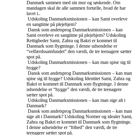
Danmark sammen med sin mor og søskende. Om
mandagen skal de alle sammen fortælle, hvad de har
lavet i..
Udskoling
Danmarksmissionen – kan Sami overleve
en sangtime på plejehjem?
Dansk som andetsprog
Danmarksmissionen – kan
Sami overleve en sangtime på plejehjem?
Udskoling
Rettigheder
Sami, Zahra og Bakri er kommet til
Danmark som flygtninge. I denne udsendelse er
“velfærdssamfundet” den værdi, de tre teenagere sætter
spot på.
Udskoling
Danmarksmissionen – kan man spise sig til
hygge?
Dansk som andetsprog
Danmarksmissionen – kan man
spise sig til hygge?
Udskoling
Identitet
Sami, Zahra og
Bakri er kommet til Danmark som flygtninge. I denne
udsendelse er “hygge” den værdi, de tre teenagere
sætter spot på.
Udskoling
Danmarksmissionen – kan man sige alt i
Danmark?
Dansk som andetsprog
Danmarksmissionen – kan man
sige alt i Danmark?
Udskoling
Normer og idealer
Sami,
Zahra og Bakri er kommet til Danmark som flygtninge.
I denne udsendelse er “frihed” den værdi, de tre
teenagere sætter spot på.