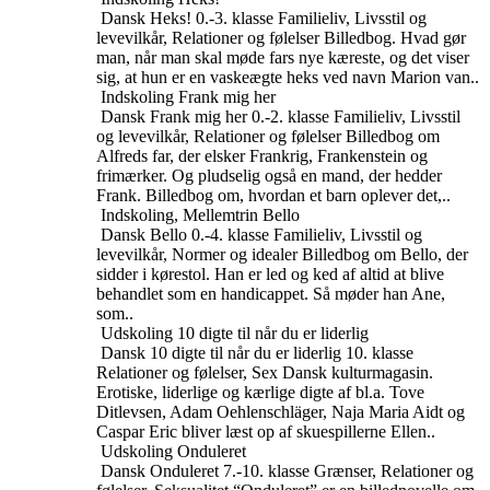
Dansk
Heks!
0.-3. klasse
Familieliv, Livsstil og
levevilkår, Relationer og følelser
Billedbog. Hvad gør
man, når man skal møde fars nye kæreste, og det viser
sig, at hun er en vaskeægte heks ved navn Marion van..
Indskoling
Frank mig her
Dansk
Frank mig her
0.-2. klasse
Familieliv, Livsstil
og levevilkår, Relationer og følelser
Billedbog om
Alfreds far, der elsker Frankrig, Frankenstein og
frimærker. Og pludselig også en mand, der hedder
Frank. Billedbog om, hvordan et barn oplever det,..
Indskoling, Mellemtrin
Bello
Dansk
Bello
0.-4. klasse
Familieliv, Livsstil og
levevilkår, Normer og idealer
Billedbog om Bello, der
sidder i kørestol. Han er led og ked af altid at blive
behandlet som en handicappet. Så møder han Ane,
som..
Udskoling
10 digte til når du er liderlig
Dansk
10 digte til når du er liderlig
10. klasse
Relationer og følelser, Sex
Dansk kulturmagasin.
Erotiske, liderlige og kærlige digte af bl.a. Tove
Ditlevsen, Adam Oehlenschläger, Naja Maria Aidt og
Caspar Eric bliver læst op af skuespillerne Ellen..
Udskoling
Onduleret
Dansk
Onduleret
7.-10. klasse
Grænser, Relationer og