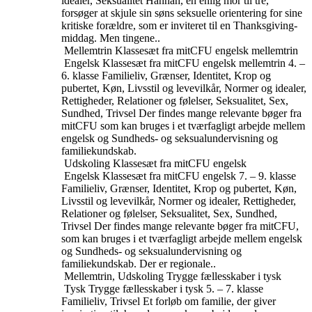
idealer, Seksualitet
Hannah, en enlig mor til tre,
forsøger at skjule sin søns seksuelle orientering for sine
kritiske forældre, som er inviteret til en Thanksgiving-
middag. Men tingene..
Mellemtrin
Klassesæt fra mitCFU engelsk mellemtrin
Engelsk
Klassesæt fra mitCFU engelsk mellemtrin
4. –
6. klasse
Familieliv, Grænser, Identitet, Krop og
pubertet, Køn, Livsstil og levevilkår, Normer og idealer,
Rettigheder, Relationer og følelser, Seksualitet, Sex,
Sundhed, Trivsel
Der findes mange relevante bøger fra
mitCFU som kan bruges i et tværfagligt arbejde mellem
engelsk og Sundheds- og seksualundervisning og
familiekundskab.
Udskoling
Klassesæt fra mitCFU engelsk
Engelsk
Klassesæt fra mitCFU engelsk
7. – 9. klasse
Familieliv, Grænser, Identitet, Krop og pubertet, Køn,
Livsstil og levevilkår, Normer og idealer, Rettigheder,
Relationer og følelser, Seksualitet, Sex, Sundhed,
Trivsel
Der findes mange relevante bøger fra mitCFU,
som kan bruges i et tværfagligt arbejde mellem engelsk
og Sundheds- og seksualundervisning og
familiekundskab. Der er regionale..
Mellemtrin, Udskoling
Trygge fællesskaber i tysk
Tysk
Trygge fællesskaber i tysk
5. – 7. klasse
Familieliv, Trivsel
Et forløb om familie, der giver