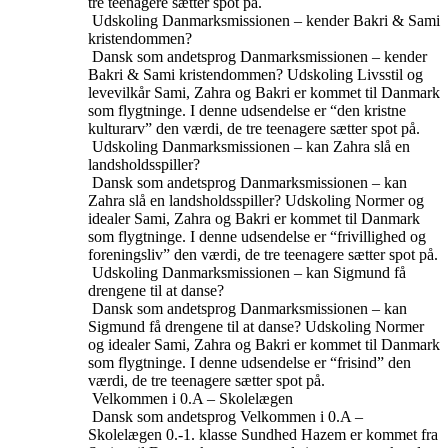
tre teenagere sætter spot på.
Udskoling
Danmarksmissionen – kender Bakri & Sami
kristendommen?
Dansk som andetsprog
Danmarksmissionen – kender
Bakri & Sami kristendommen?
Udskoling
Livsstil og
levevilkår
Sami, Zahra og Bakri er kommet til Danmark
som flygtninge. I denne udsendelse er “den kristne
kulturarv” den værdi, de tre teenagere sætter spot på.
Udskoling
Danmarksmissionen – kan Zahra slå en
landsholdsspiller?
Dansk som andetsprog
Danmarksmissionen – kan
Zahra slå en landsholdsspiller?
Udskoling
Normer og
idealer
Sami, Zahra og Bakri er kommet til Danmark
som flygtninge. I denne udsendelse er “frivillighed og
foreningsliv” den værdi, de tre teenagere sætter spot på.
Udskoling
Danmarksmissionen – kan Sigmund få
drengene til at danse?
Dansk som andetsprog
Danmarksmissionen – kan
Sigmund få drengene til at danse?
Udskoling
Normer
og idealer
Sami, Zahra og Bakri er kommet til Danmark
som flygtninge. I denne udsendelse er “frisind” den
værdi, de tre teenagere sætter spot på.
Velkommen i 0.A – Skolelægen
Dansk som andetsprog
Velkommen i 0.A –
Skolelægen
0.-1. klasse
Sundhed
Hazem er kommet fra