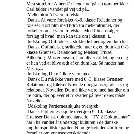
Men storebror Albert får hende ud på sin tømmerflåde.
Carl falder i vandet på vej ud på..
Mellemtrin
At være forelsket
Dansk
At være forelsket
4.-6. klasse
Relationer og
følelser
Kort film med børn fra mellemtrinnet, der
fortæller om at være forelsket. Med filmen følger
forslag til hvad, man kan tale om i klassen, i..
Indskoling
Opfindelser, strikkede huer og en dum kat
Dansk
Opfindelser, strikkede huer og en dum kat
0.-3.
klasse
Grænser, Relationer og følelser, Trivsel
Billedbog. Mus er ensom, han bliver drillet, og en dag
er han ved at blive ædt af en dum kat. Så møder han
Mis, og..
Indskoling
Du må ikke være med
Dansk
Du må ikke være med
0.-3. klasse
Grænser,
Relationer og følelser
Novelle om grænser, følelser og
relationer. Novellen Du må ikke være med handler om
tre børn, der oplever et frikvarter på hver deres måde.
Novellen..
Udskoling
Partiernes skjulte overgreb
Dansk
Partiernes skjulte overgreb
9.-10. klasse
Grænser
Dansk dokumentarserie. “TV 2 Dokumentar”
har i halvandet år undersøgt kulturen i de danske
ungdomspolitiske partier. Ni unge kvinder står frem og
fortæller om grænseoverskridende..