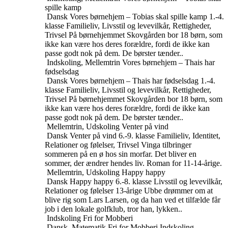
spille kamp
Dansk
Vores børnehjem – Tobias skal spille kamp
1.-4.
klasse
Familieliv, Livsstil og levevilkår, Rettigheder,
Trivsel
På børnehjemmet Skovgården bor 18 børn, som
ikke kan være hos deres forældre, fordi de ikke kan
passe godt nok på dem. De børster tænder..
Indskoling, Mellemtrin
Vores børnehjem – Thais har
fødselsdag
Dansk
Vores børnehjem – Thais har fødselsdag
1.-4.
klasse
Familieliv, Livsstil og levevilkår, Rettigheder,
Trivsel
På børnehjemmet Skovgården bor 18 børn, som
ikke kan være hos deres forældre, fordi de ikke kan
passe godt nok på dem. De børster tænder..
Mellemtrin, Udskoling
Venter på vind
Dansk
Venter på vind
6.-9. klasse
Familieliv, Identitet,
Relationer og følelser, Trivsel
Vinga tilbringer
sommeren på en ø hos sin morfar. Det bliver en
sommer, der ændrer hendes liv. Roman for 11-14-årige.
Mellemtrin, Udskoling
Happy happy
Dansk
Happy happy
6.-8. klasse
Livsstil og levevilkår,
Relationer og følelser
13-årige Ubbe drømmer om at
blive rig som Lars Larsen, og da han ved et tilfælde får
job i den lokale golfklub, tror han, lykken..
Indskoling
Fri for Mobberi
Dansk, Matematik
Fri for Mobberi
Indskoling