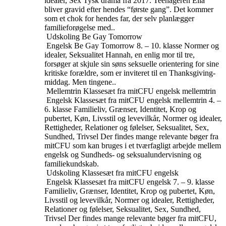
idealer, Sex
Tysk drama fra 2017. Teenageren Ella
bliver gravid efter hendes “første gang”. Det kommer
som et chok for hendes far, der selv planlægger
familieforøgelse med..
Udskoling
Be Gay Tomorrow
Engelsk
Be Gay Tomorrow
8. – 10. klasse
Normer og
idealer, Seksualitet
Hannah, en enlig mor til tre,
forsøger at skjule sin søns seksuelle orientering for sine
kritiske forældre, som er inviteret til en Thanksgiving-
middag. Men tingene..
Mellemtrin
Klassesæt fra mitCFU engelsk mellemtrin
Engelsk
Klassesæt fra mitCFU engelsk mellemtrin
4. –
6. klasse
Familieliv, Grænser, Identitet, Krop og
pubertet, Køn, Livsstil og levevilkår, Normer og idealer,
Rettigheder, Relationer og følelser, Seksualitet, Sex,
Sundhed, Trivsel
Der findes mange relevante bøger fra
mitCFU som kan bruges i et tværfagligt arbejde mellem
engelsk og Sundheds- og seksualundervisning og
familiekundskab.
Udskoling
Klassesæt fra mitCFU engelsk
Engelsk
Klassesæt fra mitCFU engelsk
7. – 9. klasse
Familieliv, Grænser, Identitet, Krop og pubertet, Køn,
Livsstil og levevilkår, Normer og idealer, Rettigheder,
Relationer og følelser, Seksualitet, Sex, Sundhed,
Trivsel
Der findes mange relevante bøger fra mitCFU,