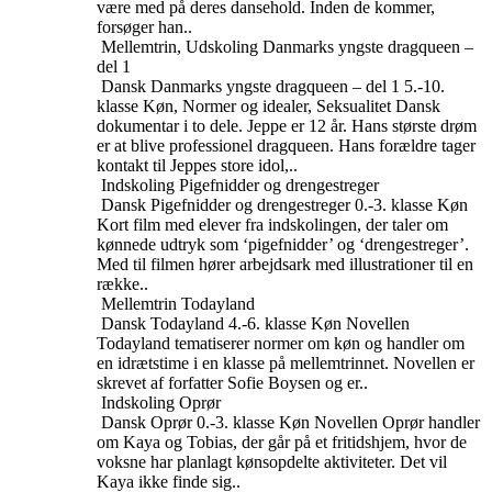
være med på deres dansehold. Inden de kommer,
forsøger han..
Mellemtrin, Udskoling
Danmarks yngste dragqueen –
del 1
Dansk
Danmarks yngste dragqueen – del 1
5.-10.
klasse
Køn, Normer og idealer, Seksualitet
Dansk
dokumentar i to dele. Jeppe er 12 år. Hans største drøm
er at blive professionel dragqueen. Hans forældre tager
kontakt til Jeppes store idol,..
Indskoling
Pigefnidder og drengestreger
Dansk
Pigefnidder og drengestreger
0.-3. klasse
Køn
Kort film med elever fra indskolingen, der taler om
kønnede udtryk som ‘pigefnidder’ og ‘drengestreger’.
Med til filmen hører arbejdsark med illustrationer til en
række..
Mellemtrin
Todayland
Dansk
Todayland
4.-6. klasse
Køn
Novellen
Todayland tematiserer normer om køn og handler om
en idrætstime i en klasse på mellemtrinnet. Novellen er
skrevet af forfatter Sofie Boysen og er..
Indskoling
Oprør
Dansk
Oprør
0.-3. klasse
Køn
Novellen Oprør handler
om Kaya og Tobias, der går på et fritidshjem, hvor de
voksne har planlagt kønsopdelte aktiviteter. Det vil
Kaya ikke finde sig..