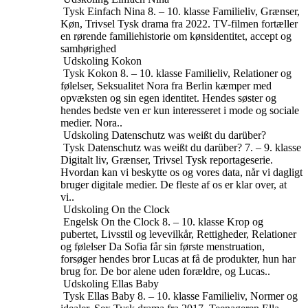
Tysk
Einfach Nina
8. – 10. klasse
Familieliv, Grænser,
Køn, Trivsel
Tysk drama fra 2022. TV-filmen fortæller
en rørende familiehistorie om kønsidentitet, accept og
samhørighed
Udskoling
Kokon
Tysk
Kokon
8. – 10. klasse
Familieliv, Relationer og
følelser, Seksualitet
Nora fra Berlin kæmper med
opvæksten og sin egen identitet. Hendes søster og
hendes bedste ven er kun interesseret i mode og sociale
medier. Nora..
Udskoling
Datenschutz was weißt du darüber?
Tysk
Datenschutz was weißt du darüber?
7. – 9. klasse
Digitalt liv, Grænser, Trivsel
Tysk reportageserie.
Hvordan kan vi beskytte os og vores data, når vi dagligt
bruger digitale medier. De fleste af os er klar over, at
vi..
Udskoling
On the Clock
Engelsk
On the Clock
8. – 10. klasse
Krop og
pubertet, Livsstil og levevilkår, Rettigheder, Relationer
og følelser
Da Sofia får sin første menstruation,
forsøger hendes bror Lucas at få de produkter, hun har
brug for. De bor alene uden forældre, og Lucas..
Udskoling
Ellas Baby
Tysk
Ellas Baby
8. – 10. klasse
Familieliv, Normer og