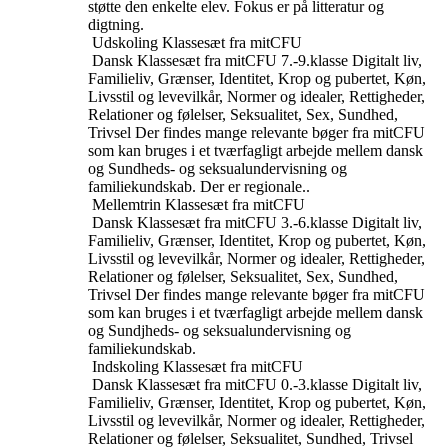
støtte den enkelte elev. Fokus er på litteratur og
digtning.
Udskoling
Klassesæt fra mitCFU
Dansk
Klassesæt fra mitCFU
7.-9.klasse
Digitalt liv,
Familieliv, Grænser, Identitet, Krop og pubertet, Køn,
Livsstil og levevilkår, Normer og idealer, Rettigheder,
Relationer og følelser, Seksualitet, Sex, Sundhed,
Trivsel
Der findes mange relevante bøger fra mitCFU
som kan bruges i et tværfagligt arbejde mellem dansk
og Sundheds- og seksualundervisning og
familiekundskab. Der er regionale..
Mellemtrin
Klassesæt fra mitCFU
Dansk
Klassesæt fra mitCFU
3.-6.klasse
Digitalt liv,
Familieliv, Grænser, Identitet, Krop og pubertet, Køn,
Livsstil og levevilkår, Normer og idealer, Rettigheder,
Relationer og følelser, Seksualitet, Sex, Sundhed,
Trivsel
Der findes mange relevante bøger fra mitCFU
som kan bruges i et tværfagligt arbejde mellem dansk
og Sundjheds- og seksualundervisning og
familiekundskab.
Indskoling
Klassesæt fra mitCFU
Dansk
Klassesæt fra mitCFU
0.-3.klasse
Digitalt liv,
Familieliv, Grænser, Identitet, Krop og pubertet, Køn,
Livsstil og levevilkår, Normer og idealer, Rettigheder,
Relationer og følelser, Seksualitet, Sundhed, Trivsel