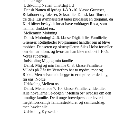
han har lige..
Udskoling
Natten til lørdag 1-3
Dansk
Natten til lørdag 1-3
9.-10. klasse
Grænser,
Relationer og følelser, Seksualitet
Dansk kortfilmserie i
tre dele. En gymnasiefest tager pludselig en drejning, da
Karl bliver beskyldt for at have voldtaget Rosa, som
han har drukket en..
Mellemtrin
Mobning!
Dansk
Mobning!
4.-6. klasse
Digitalt liv, Familieliv,
Grænser, Rettigheder
Programmet handler om at blive
mobbet. Danseren og skuespilleren Silas Holst fortæller
om sin barndom, og hvordan han blev mobbet i 10 år.
Vores superseje..
Indskoling
Mig og min familie
Dansk
Mig og min familie
0.-3. klasse
Familieliv
Villads på 7 år fra Vesterbro har to mødre, mor og
Rikke. Men selvom de begge to er mødre, er de langt
fra ens. Nogle..
Udskoling
Mellem os
Dansk
Mellem os
7.-10. klasse
Familieliv, Identitet
Alle novellerne i e-bogen “Mellem os” kredser om den
umulige familie. De ti unge hovedpersoner lever i
meget forskellige familiestrukturer og samfundslag,
men bøvler alle..
Udskoling
Kysseklar