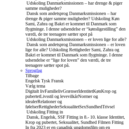
Udskoling
Danmarksmissionen – har drenge & piger
samme muligheder?
Dansk som andetsprog
Danmarksmissionen – har
drenge & piger samme muligheder?
Udskoling
Køn
Sami, Zahra og Bakri er kommet til Danmark som
flygtninge. I denne udsendelse er “kønsligestilling” den
værdi, de tre teenagere sætter spot på
Udskoling
Danmarksmissionen – er loven lige for alle?
Dansk som andetsprog
Danmarksmissionen – er loven
lige for alle?
Udskoling
Rettigheder
Sami, Zahra og
Bakri er kommet til Danmark som flygtninge. I denne
udsendelse er “lige for loven” den værdi, de tre
teenagere sætter spot på.
Sprogfag
Tilbage
Engelsk
Tysk
Fransk
Vælg tema
Digitalt liv
Familieliv
Grænser
Identitet
Køn
Krop og
pubertet
Livsstil og levevilkår
Normer og
idealer
Relationer og
følelser
Rettigheder
Seksualitet
Sex
Sundhed
Trivsel
Udskoling
Fitting in
Dansk, Engelsk, SSF
Fitting in
8.- 10. klasse
Identitet,
Krop og pubertet, Seksualitet, Sundhed
Filmen Fitting
In fra 2023 er en canadisk ungdomsfilm om en