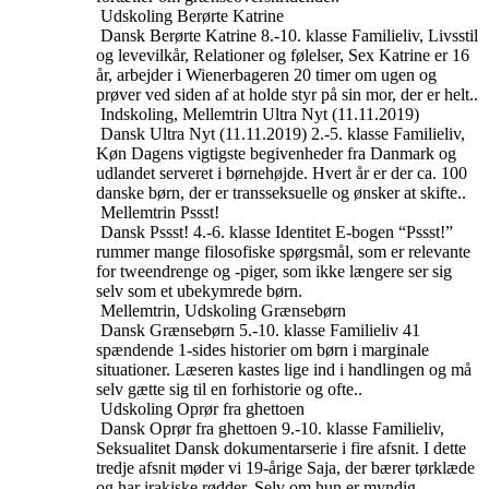
Udskoling
Berørte Katrine
Dansk
Berørte Katrine
8.-10. klasse
Familieliv, Livsstil
og levevilkår, Relationer og følelser, Sex
Katrine er 16
år, arbejder i Wienerbageren 20 timer om ugen og
prøver ved siden af at holde styr på sin mor, der er helt..
Indskoling, Mellemtrin
Ultra Nyt (11.11.2019)
Dansk
Ultra Nyt (11.11.2019)
2.-5. klasse
Familieliv,
Køn
Dagens vigtigste begivenheder fra Danmark og
udlandet serveret i børnehøjde. Hvert år er der ca. 100
danske børn, der er transseksuelle og ønsker at skifte..
Mellemtrin
Pssst!
Dansk
Pssst!
4.-6. klasse
Identitet
E-bogen “Pssst!”
rummer mange filosofiske spørgsmål, som er relevante
for tweendrenge og -piger, som ikke længere ser sig
selv som et ubekymrede børn.
Mellemtrin, Udskoling
Grænsebørn
Dansk
Grænsebørn
5.-10. klasse
Familieliv
41
spændende 1-sides historier om børn i marginale
situationer. Læseren kastes lige ind i handlingen og må
selv gætte sig til en forhistorie og ofte..
Udskoling
Oprør fra ghettoen
Dansk
Oprør fra ghettoen
9.-10. klasse
Familieliv,
Seksualitet
Dansk dokumentarserie i fire afsnit. I dette
tredje afsnit møder vi 19-årige Saja, der bærer tørklæde
og har irakiske rødder. Selv om hun er myndig,..