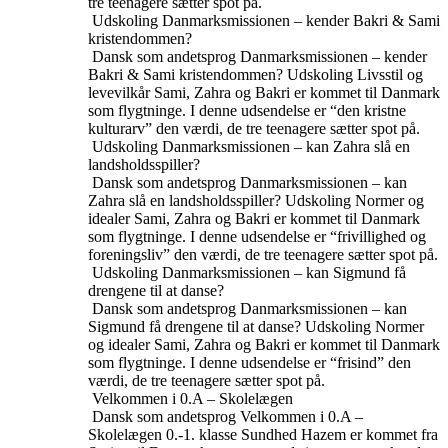
tre teenagere sætter spot på.
Udskoling
Danmarksmissionen – kender Bakri & Sami
kristendommen?
Dansk som andetsprog
Danmarksmissionen – kender
Bakri & Sami kristendommen?
Udskoling
Livsstil og
levevilkår
Sami, Zahra og Bakri er kommet til Danmark
som flygtninge. I denne udsendelse er “den kristne
kulturarv” den værdi, de tre teenagere sætter spot på.
Udskoling
Danmarksmissionen – kan Zahra slå en
landsholdsspiller?
Dansk som andetsprog
Danmarksmissionen – kan
Zahra slå en landsholdsspiller?
Udskoling
Normer og
idealer
Sami, Zahra og Bakri er kommet til Danmark
som flygtninge. I denne udsendelse er “frivillighed og
foreningsliv” den værdi, de tre teenagere sætter spot på.
Udskoling
Danmarksmissionen – kan Sigmund få
drengene til at danse?
Dansk som andetsprog
Danmarksmissionen – kan
Sigmund få drengene til at danse?
Udskoling
Normer
og idealer
Sami, Zahra og Bakri er kommet til Danmark
som flygtninge. I denne udsendelse er “frisind” den
værdi, de tre teenagere sætter spot på.
Velkommen i 0.A – Skolelægen
Dansk som andetsprog
Velkommen i 0.A –
Skolelægen
0.-1. klasse
Sundhed
Hazem er kommet fra