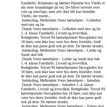
Familieliv, Relationer og følelser
Hjemme hos Vitello er
der store forandringer på vej. De bliver serveret over
cola og ostechips, men selv ikke dét kan formilde
Vitello, der troede,..
Indskoling, Mellemtrin
Vores børnehjem – Grillaften
med mor og far
Dansk
Vores børnehjem – Grillaften med mor og far
1.-4. klasse
Familieliv, Livsstil og levevilkår,
Rettigheder, Trivsel
På børnehjemmet Skovgården bor
18 børn, som ikke kan være hos deres forældre, fordi
de ikke kan passe godt nok på dem. De børster tænder..
Indskoling, Mellemtrin
Vores børnehjem – Lærke og
Sarah skal ride
Dansk
Vores børnehjem – Lærke og Sarah skal ride
1.-4. klasse
Familieliv, Livsstil og levevilkår,
Rettigheder, Trivsel
På børnehjemmet Skovgården bor
18 børn, som ikke kan være hos deres forældre, fordi
de ikke kan passe godt nok på dem. De børster tænder..
Indskoling, Mellemtrin
Vores børnehjem – Juleaften
Dansk
Vores børnehjem – Juleaften
1.-4. klasse
Familieliv, Livsstil og levevilkår, Rettigheder, Trivsel
På
børnehjemmet Skovgården bor 18 børn, som ikke kan
være hos deres forældre, fordi de ikke kan passe godt
nok på dem. De børster tænder..
Indskoling, Mellemtrin
Vores børnehjem – Tobias skal