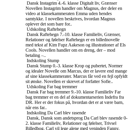
Dansk
Instagrim
4.-6. klasse
Digitalt liv, Grænser
Novellen Instagrim handler om Magnus, der deler en
video at klassekammeraten Emma uden hendes
samtykke. I novellen beskrives, hvordan Magnus
oplever det som bare for..
Udskoling
Raftehegn
Dansk
Raftehegn
7.-10. klasse
Familieliv, Grænser,
Relationer og følelser
Raftehegn er en billednovelle
med tekst af Kim Fupz Aakeson og illustrationer af Els
Cools. Novellen handler om en dreng, der – mod
betaling –..
Indskoling
Stump
Dansk
Stump
0.-3. klasse
Krop og pubertet, Normer
og idealer
Novelle om Marcus, der er lavere end mange
af sine klassekammerater. Marcus får ved en fejl opfyldt
sit ønske. Novellen er skrevet af forfatter Sofie..
Udskoling
Far bag tremmer
Dansk
Far bag tremmer
9.-10. klasse
Familieliv
Far
bag tremmer er en del af dokumentarserien Indefra fra
DR. Her er der fokus på, hvordan det er at være barn,
når ens far..
Indskoling
Da Carl blev rasende
Dansk, Dansk som andetsprog
Da Carl blev rasende
0-
2. klasse
Familieliv, Relationer og følelser, Trivsel
Billedbog. Carl vil lege alene med veninden Fanny.