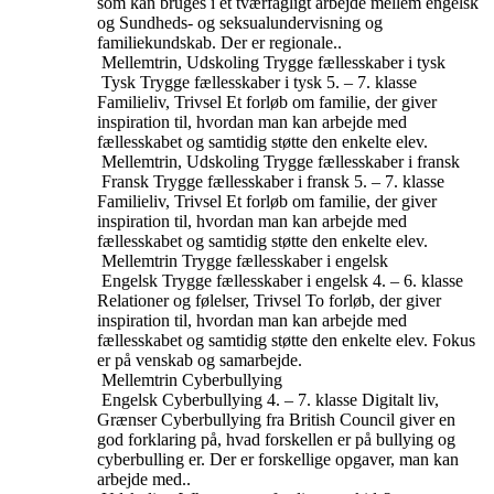
som kan bruges i et tværfagligt arbejde mellem engelsk
og Sundheds- og seksualundervisning og
familiekundskab. Der er regionale..
Mellemtrin, Udskoling
Trygge fællesskaber i tysk
Tysk
Trygge fællesskaber i tysk
5. – 7. klasse
Familieliv, Trivsel
Et forløb om familie, der giver
inspiration til, hvordan man kan arbejde med
fællesskabet og samtidig støtte den enkelte elev.
Mellemtrin, Udskoling
Trygge fællesskaber i fransk
Fransk
Trygge fællesskaber i fransk
5. – 7. klasse
Familieliv, Trivsel
Et forløb om familie, der giver
inspiration til, hvordan man kan arbejde med
fællesskabet og samtidig støtte den enkelte elev.
Mellemtrin
Trygge fællesskaber i engelsk
Engelsk
Trygge fællesskaber i engelsk
4. – 6. klasse
Relationer og følelser, Trivsel
To forløb, der giver
inspiration til, hvordan man kan arbejde med
fællesskabet og samtidig støtte den enkelte elev. Fokus
er på venskab og samarbejde.
Mellemtrin
Cyberbullying
Engelsk
Cyberbullying
4. – 7. klasse
Digitalt liv,
Grænser
Cyberbullying fra British Council giver en
god forklaring på, hvad forskellen er på bullying og
cyberbulling er. Der er forskellige opgaver, man kan
arbejde med..