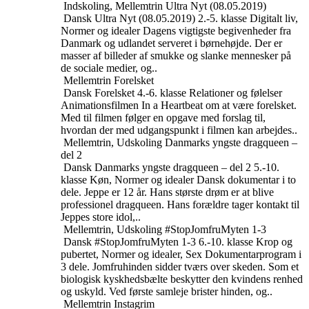
Indskoling, Mellemtrin
Ultra Nyt (08.05.2019)
Dansk
Ultra Nyt (08.05.2019)
2.-5. klasse
Digitalt liv,
Normer og idealer
Dagens vigtigste begivenheder fra
Danmark og udlandet serveret i børnehøjde. Der er
masser af billeder af smukke og slanke mennesker på
de sociale medier, og..
Mellemtrin
Forelsket
Dansk
Forelsket
4.-6. klasse
Relationer og følelser
Animationsfilmen In a Heartbeat om at være forelsket.
Med til filmen følger en opgave med forslag til,
hvordan der med udgangspunkt i filmen kan arbejdes..
Mellemtrin, Udskoling
Danmarks yngste dragqueen –
del 2
Dansk
Danmarks yngste dragqueen – del 2
5.-10.
klasse
Køn, Normer og idealer
Dansk dokumentar i to
dele. Jeppe er 12 år. Hans største drøm er at blive
professionel dragqueen. Hans forældre tager kontakt til
Jeppes store idol,..
Mellemtrin, Udskoling
#StopJomfruMyten 1-3
Dansk
#StopJomfruMyten 1-3
6.-10. klasse
Krop og
pubertet, Normer og idealer, Sex
Dokumentarprogram i
3 dele. Jomfruhinden sidder tværs over skeden. Som et
biologisk kyskhedsbælte beskytter den kvindens renhed
og uskyld. Ved første samleje brister hinden, og..
Mellemtrin
Instagrim