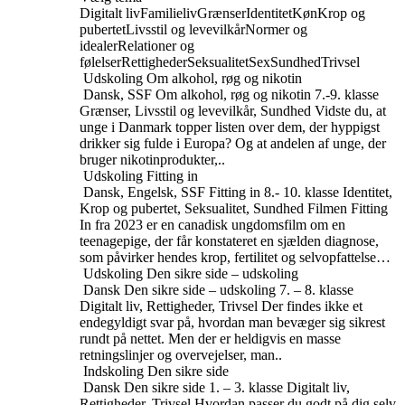
Digitalt liv
Familieliv
Grænser
Identitet
Køn
Krop og
pubertet
Livsstil og levevilkår
Normer og
idealer
Relationer og
følelser
Rettigheder
Seksualitet
Sex
Sundhed
Trivsel
Udskoling
Om alkohol, røg og nikotin
Dansk, SSF
Om alkohol, røg og nikotin
7.-9. klasse
Grænser, Livsstil og levevilkår, Sundhed
Vidste du, at
unge i Danmark topper listen over dem, der hyppigst
drikker sig fulde i Europa? Og at andelen af unge, der
bruger nikotinprodukter,..
Udskoling
Fitting in
Dansk, Engelsk, SSF
Fitting in
8.- 10. klasse
Identitet,
Krop og pubertet, Seksualitet, Sundhed
Filmen Fitting
In fra 2023 er en canadisk ungdomsfilm om en
teenagepige, der får konstateret en sjælden diagnose,
som påvirker hendes krop, fertilitet og selvopfattelse…
Udskoling
Den sikre side – udskoling
Dansk
Den sikre side – udskoling
7. – 8. klasse
Digitalt liv, Rettigheder, Trivsel
Der findes ikke et
endegyldigt svar på, hvordan man bevæger sig sikrest
rundt på nettet. Men der er heldigvis en masse
retningslinjer og overvejelser, man..
Indskoling
Den sikre side
Dansk
Den sikre side
1. – 3. klasse
Digitalt liv,
Rettigheder, Trivsel
Hvordan passer du godt på dig selv