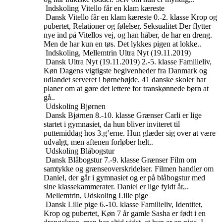
Indskoling
Vitello får en klam kæreste
Dansk
Vitello får en klam kæreste
0.-2. klasse
Krop og
pubertet, Relationer og følelser, Seksualitet
Der flytter
nye ind på Vitellos vej, og han håber, de har en dreng.
Men de har kun en tøs. Det lykkes pigen at lokke..
Indskoling, Mellemtrin
Ultra Nyt (19.11.2019)
Dansk
Ultra Nyt (19.11.2019)
2.-5. klasse
Familieliv,
Køn
Dagens vigtigste begivenheder fra Danmark og
udlandet serveret i børnehøjde. 41 danske skoler har
planer om at gøre det lettere for transkønnede børn at
gå..
Udskoling
Bjørnen
Dansk
Bjørnen
8.-10. klasse
Grænser
Carli er lige
startet i gymnasiet, da hun bliver inviteret til
puttemiddag hos 3.g’erne. Hun glæder sig over at være
udvalgt, men aftenen forløber helt..
Udskoling
Blåbogstur
Dansk
Blåbogstur
7.-9. klasse
Grænser
Film om
samtykke og grænseoverskridelser. Filmen handler om
Daniel, der går i gymnasiet og er på blåbogstur med
sine klassekammerater. Daniel er lige fyldt år,..
Mellemtrin, Udskoling
Lille pige
Dansk
Lille pige
6.-10. klasse
Familieliv, Identitet,
Krop og pubertet, Køn
7 år gamle Sasha er født i en