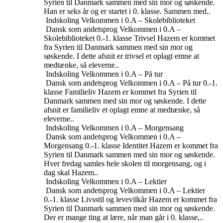
Syrien til Danmark sammen med sin mor og søskende.
Han er seks år og er startet i 0. klasse. Sammen med..
Indskoling
Velkommen i 0.A – Skolebiblioteket
Dansk som andetsprog
Velkommen i 0.A –
Skolebiblioteket
0.-1. klasse
Trivsel
Hazem er kommet
fra Syrien til Danmark sammen med sin mor og
søskende. I dette afsnit er trivsel et oplagt emne at
medtænke, så eleverne..
Indskoling
Velkommen i 0.A – På tur
Dansk som andetsprog
Velkommen i 0.A – På tur
0.-1.
klasse
Familieliv
Hazem er kommet fra Syrien til
Danmark sammen med sin mor og søskende. I dette
afsnit er familieliv et oplagt emne at medtænke, så
eleverne..
Indskoling
Velkommen i 0.A – Morgensang
Dansk som andetsprog
Velkommen i 0.A –
Morgensang
0.-1. klasse
Identitet
Hazem er kommet fra
Syrien til Danmark sammen med sin mor og søskende.
Hver fredag samles hele skolen til morgensang, og i
dag skal Hazem..
Indskoling
Velkommen i 0.A – Lektier
Dansk som andetsprog
Velkommen i 0.A – Lektier
0.-1. klasse
Livsstil og levevilkår
Hazem er kommet fra
Syrien til Danmark sammen med sin mor og søskende.
Der er mange ting at lære, når man går i 0. klasse,..