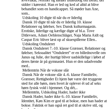
levevilkår, Normer og idealer
Billedbog om Bello, der
sidder i kørestol. Han er led og ked af altid at blive
behandlet som en handicappet. Så møder han Ane,
som..
Udskoling
10 digte til når du er liderlig
Dansk
10 digte til når du er liderlig
10. klasse
Relationer og følelser, Sex
Dansk kulturmagasin.
Erotiske, liderlige og kærlige digte af bl.a. Tove
Ditlevsen, Adam Oehlenschläger, Naja Maria Aidt og
Caspar Eric bliver læst op af skuespillerne Ellen..
Udskoling
Onduleret
Dansk
Onduleret
7.-10. klasse
Grænser, Relationer og
følelser, Seksualitet
“Onduleret” er en billednovelle om
Janus og Julie, der hurtigt bliver uadskillelige i løbet af
deres første år på gymnasiet. Hun er den udadvendte
med..
Mellemtrin
Når de voksne slår
Dansk
Når de voksne slår
4.-6. klasse
Familieliv,
Grænser, Rettigheder
Et hjem bør være det tryggeste
sted for alle børn, men hvert år oplever ét ud af seks
børn fysisk vold i hjemmet. Og dét,..
Mellemtrin, Udskoling
Hader, hader ikke
Dansk
Hader, hader ikke
6.-10. klasse
Familieliv,
Identitet, Køn
Kim er god til at bokse, men han hader at
bokse. Faktisk er han også ret god til at skrive stil, og