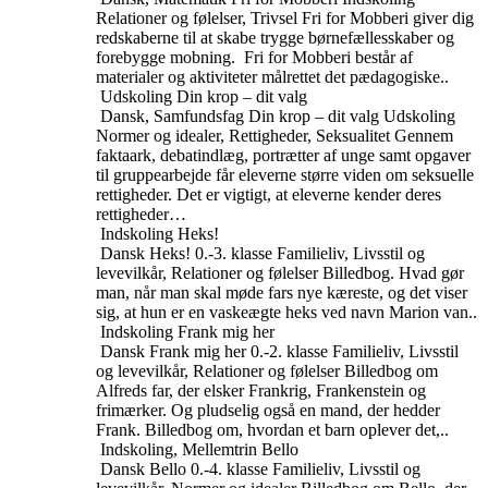
Relationer og følelser, Trivsel
Fri for Mobberi giver dig
redskaberne til at skabe trygge børnefællesskaber og
forebygge mobning. Fri for Mobberi består af
materialer og aktiviteter målrettet det pædagogiske..
Udskoling
Din krop – dit valg
Dansk, Samfundsfag
Din krop – dit valg
Udskoling
Normer og idealer, Rettigheder, Seksualitet
Gennem
faktaark, debatindlæg, portrætter af unge samt opgaver
til gruppearbejde får eleverne større viden om seksuelle
rettigheder. Det er vigtigt, at eleverne kender deres
rettigheder…
Indskoling
Heks!
Dansk
Heks!
0.-3. klasse
Familieliv, Livsstil og
levevilkår, Relationer og følelser
Billedbog. Hvad gør
man, når man skal møde fars nye kæreste, og det viser
sig, at hun er en vaskeægte heks ved navn Marion van..
Indskoling
Frank mig her
Dansk
Frank mig her
0.-2. klasse
Familieliv, Livsstil
og levevilkår, Relationer og følelser
Billedbog om
Alfreds far, der elsker Frankrig, Frankenstein og
frimærker. Og pludselig også en mand, der hedder
Frank. Billedbog om, hvordan et barn oplever det,..
Indskoling, Mellemtrin
Bello
Dansk
Bello
0.-4. klasse
Familieliv, Livsstil og