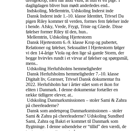
drengekrop, men har altid vidst, at hun er en pige. I
dagligdagen bliver hun mødt anderledes end..
Indskoling, Mellemtrin, Udskoling
Inderst inde
Dansk
Inderst inde
1.-10. klasse
Identitet, Trivsel
Da
pigen Riley kommer til verden, formes fem følelser inde
i hende. Afsky, Vrede, Frygt, Triste og Glæde. Disse
følelser former Riley til den, hun..
Mellemtrin, Udskoling
Hjertestorm
Dansk
Hjertestorm
6.-9. klasse
Krop og pubertet,
Relationer og følelser, Seksualitet
I Hjertestorm følger
vi den 14-årige Viola og den lige så gamle Storm, der
begge hvirvles rundt i et virvar af følelser og spørgsmål,
mens..
Udskoling
Herlufsholms hemmeligheder
Dansk
Herlufsholms hemmeligheder
7.-10. klasse
Digitalt liv, Grænser, Trivsel
Dansk dokumentar fra
2022. Herlufsholm har i årtier stået som et ikon for
eliten i Danmark. I denne dokumentar fortæller en
række tidligere elever, at..
Udskoling
Danmarksmissionen – stoler Sami & Zahra
på cheerleaderne?
Dansk som andetsprog
Danmarksmissionen – stoler
Sami & Zahra på cheerleaderne?
Udskoling
Sundhed
Sami, Zahra og Bakri er kommet til Danmark som
flygtninge. I denne udsendelse er “tillid” den værdi, de