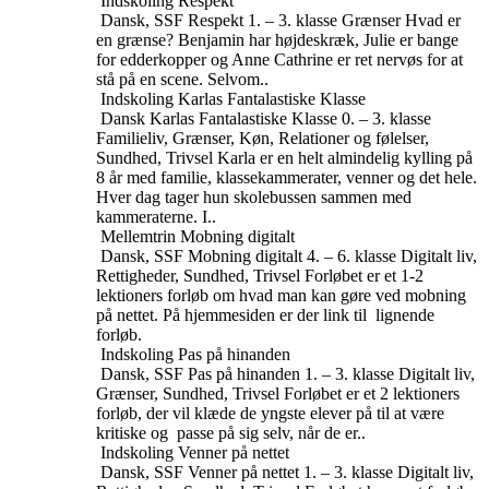
Indskoling
Respekt
Dansk, SSF
Respekt
1. – 3. klasse
Grænser
Hvad er
en grænse? Benjamin har højdeskræk, Julie er bange
for edderkopper og Anne Cathrine er ret nervøs for at
stå på en scene. Selvom..
Indskoling
Karlas Fantalastiske Klasse
Dansk
Karlas Fantalastiske Klasse
0. – 3. klasse
Familieliv, Grænser, Køn, Relationer og følelser,
Sundhed, Trivsel
Karla er en helt almindelig kylling på
8 år med familie, klassekammerater, venner og det hele.
Hver dag tager hun skolebussen sammen med
kammeraterne. I..
Mellemtrin
Mobning digitalt
Dansk, SSF
Mobning digitalt
4. – 6. klasse
Digitalt liv,
Rettigheder, Sundhed, Trivsel
Forløbet er et 1-2
lektioners forløb om hvad man kan gøre ved mobning
på nettet. På hjemmesiden er der link til lignende
forløb.
Indskoling
Pas på hinanden
Dansk, SSF
Pas på hinanden
1. – 3. klasse
Digitalt liv,
Grænser, Sundhed, Trivsel
Forløbet er et 2 lektioners
forløb, der vil klæde de yngste elever på til at være
kritiske og passe på sig selv, når de er..
Indskoling
Venner på nettet
Dansk, SSF
Venner på nettet
1. – 3. klasse
Digitalt liv,