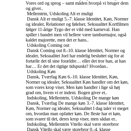
Vores ord og sprog – samt måden hvorpå vi bruger dem
og giver..
Mellemtrin, Udskoling
Alt er muligt
Dansk
Alt er muligt
5.-7. klasse
Identitet, Køn, Normer
og idealer, Relationer og følelser, Seksualitet
Kortfilmen
følger 11-årige Tygo der er vild med karneval. Han
spiller i bandet men vil hellere være tamburmajor, også
kaldet majorette, men det er hans..
Udskoling
Coming out
Dansk
Coming out
8.-10. klasse
Identitet, Normer og
idealer, Seksualitet
Joel har endelig besluttet sig for at
fortælle det til sine forældre… eller det tror han, at han
har… Er det det rigtige tidspunkt? Hvordan..
Udskoling
Køn
Dansk, Tværfag
Køn
6.-10. klasse
Identitet, Køn,
Normer og idealer, Seksualitet
Køn handler om det køn,
som vores krop viser. Men køn handler i lige så høj
grad om, hvem vi er indeni. Bogen giver et..
Indskoling, Mellemtrin, Udskoling
De mange køn
Dansk, Tværfag
De mange køn
3.-7. klasse
Identitet,
Køn, Normer og idealer, Seksualitet
I dag taler vi meget
om, hvordan man opfatter køn. De fleste har et køn,
som svarer til det, deres krop viser, men sådan er..
Indskoling, Mellemtrin
Vitello skal være storebror
Dansk
Vitello skal være storebror
0.-4. klasse