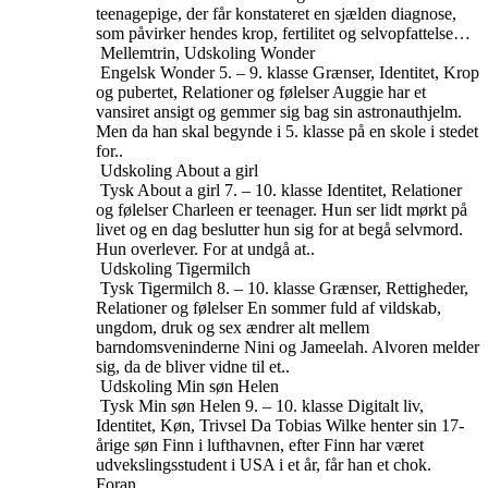
teenagepige, der får konstateret en sjælden diagnose,
som påvirker hendes krop, fertilitet og selvopfattelse…
Mellemtrin, Udskoling
Wonder
Engelsk
Wonder
5. – 9. klasse
Grænser, Identitet, Krop
og pubertet, Relationer og følelser
Auggie har et
vansiret ansigt og gemmer sig bag sin astronauthjelm.
Men da han skal begynde i 5. klasse på en skole i stedet
for..
Udskoling
About a girl
Tysk
About a girl
7. – 10. klasse
Identitet, Relationer
og følelser
Charleen er teenager. Hun ser lidt mørkt på
livet og en dag beslutter hun sig for at begå selvmord.
Hun overlever. For at undgå at..
Udskoling
Tigermilch
Tysk
Tigermilch
8. – 10. klasse
Grænser, Rettigheder,
Relationer og følelser
En sommer fuld af vildskab,
ungdom, druk og sex ændrer alt mellem
barndomsveninderne Nini og Jameelah. Alvoren melder
sig, da de bliver vidne til et..
Udskoling
Min søn Helen
Tysk
Min søn Helen
9. – 10. klasse
Digitalt liv,
Identitet, Køn, Trivsel
Da Tobias Wilke henter sin 17-
årige søn Finn i lufthavnen, efter Finn har været
udvekslingsstudent i USA i et år, får han et chok.
Foran..