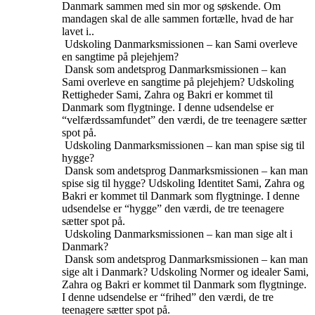
Danmark sammen med sin mor og søskende. Om
mandagen skal de alle sammen fortælle, hvad de har
lavet i..
Udskoling
Danmarksmissionen – kan Sami overleve
en sangtime på plejehjem?
Dansk som andetsprog
Danmarksmissionen – kan
Sami overleve en sangtime på plejehjem?
Udskoling
Rettigheder
Sami, Zahra og Bakri er kommet til
Danmark som flygtninge. I denne udsendelse er
“velfærdssamfundet” den værdi, de tre teenagere sætter
spot på.
Udskoling
Danmarksmissionen – kan man spise sig til
hygge?
Dansk som andetsprog
Danmarksmissionen – kan man
spise sig til hygge?
Udskoling
Identitet
Sami, Zahra og
Bakri er kommet til Danmark som flygtninge. I denne
udsendelse er “hygge” den værdi, de tre teenagere
sætter spot på.
Udskoling
Danmarksmissionen – kan man sige alt i
Danmark?
Dansk som andetsprog
Danmarksmissionen – kan man
sige alt i Danmark?
Udskoling
Normer og idealer
Sami,
Zahra og Bakri er kommet til Danmark som flygtninge.
I denne udsendelse er “frihed” den værdi, de tre
teenagere sætter spot på.