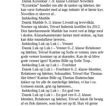
Dansk
Kysseklar
7.-9. klasse
Grænser
Novellen
“Kysseklar” handler om alle de tanker og følelser, der
kan være forbundet med at tage initiativ til et første kys.
Novellen er skrevet af..
Indskoling
Matilde
Dansk
Matilde
0.-3. klasse
Livsstil og levevilkår,
Normer og idealer, Trivsel
Italiensk kortfilm fra 2012.
Den hørehæmmede Matilde har svært ved at følge med
i skolen. Klassekammerater larmer med stolene, og hun
kan ikke mundaflæse læreren..
Indskoling
Luk op Luk i – Venner
Dansk
Luk op Luk i – Venner
0.-2. klasse
Relationer
og følelser, Trivsel
Katrine og Sofie er venner, men selv
gode venner kommer op at skændes. Kan de så blive
gode venner igen? Katrine Bille og Sofie Torp..
Indskoling
Luk op Luk i – Forelsket
Dansk
Luk op Luk i – Forelsket
0.-2. klasse
Identitet,
Relationer og følelser, Seksualitet, Trivsel
Har Thomas
fået feber? Katrine Bille og Thomas Buttenschøn
lukker op for alle de mærkelige følelser, vi har i os.
Gennem musik, grin og børnenes..
Indskoling
Luk op Luk i – En god ven
Dansk
Luk op Luk i – En god ven
0.-2. klasse
Identitet, Relationer og følelser, Trivsel
Jakob får besøg
af en flok dansere, som han ser op til. Han vil gerne