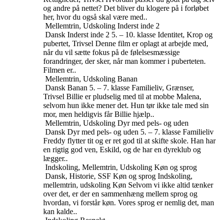
og andre på nettet? Det bliver du klogere på i forløbet
her, hvor du også skal være med..
Mellemtrin, Udskoling
Inderst inde 2
Dansk
Inderst inde 2
5. – 10. klasse
Identitet, Krop og
pubertet, Trivsel
Denne film er oplagt at arbejde med,
når du vil sætte fokus på de følelsesmæssige
forandringer, der sker, når man kommer i puberteten.
Filmen er..
Mellemtrin, Udskoling
Banan
Dansk
Banan
5. – 7. klasse
Familieliv, Grænser,
Trivsel
Billie er pludselig med til at mobbe Malena,
selvom hun ikke mener det. Hun tør ikke tale med sin
mor, men heldigvis får Billie hjælp..
Mellemtrin, Udskoling
Dyr med pels- og uden
Dansk
Dyr med pels- og uden
5. – 7. klasse
Familieliv
Freddy flytter tit og er ret god til at skifte skole. Han har
en rigtig god ven, Eskild, og de har en dyreklub og
lægger..
Indskoling, Mellemtrin, Udskoling
Køn og sprog
Dansk, Historie, SSF
Køn og sprog
Indskoling,
mellemtrin, udskoling
Køn
Selvom vi ikke altid tænker
over det, er der en sammenhæng mellem sprog og
hvordan, vi forstår køn. Vores sprog er nemlig det, man
kan kalde..