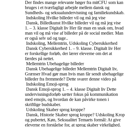
Der findes mange relevante bøger fra mitCFU som kan
bruges i et tværfagligt arbejde mellem dansk og
Sundheds- og seksualundervisning og familiekundskab.
Indskoling
Hvilke billeder vil og må jeg vise
Dansk, Billedkunst
Hvilke billeder vil og må jeg vise
1. – 3. klasse
Digitalt liv
Her får man en snak om, hvad
man vil og må vise af billeder på de social medier. Man
er også selv ud og tage..
Indskoling, Mellemtrin, Udskoling
Cybersikkerhed
Dansk
Cybersikkerhed
1. – 9. klasse.
Digitalt liv
Her
er forskellige forløb, der lærer eleverne om det at
færdes på nettet.
Mellemtrin
Ubehagelige billeder
Dansk
Ubehagelige billeder
Mellemtrin
Digitalt liv,
Grænser
Hvad gør man hvis man får sendt ubehagelige
billeder fra fremmede? Dette svarer denne video på
Indskoling
Emoji-sprog
Dansk
Emoji-sprog
1. – 4. klasse
Digitalt liv
Dette
undervisningsforløb sætter fokus på kommunikation
med emojis, og hvordan de kan påvirke tonen i
skriftlige budskaber.
Udskoling
Skaber sprog kroppe?
Dansk, Historie
Skaber sprog kroppe?
Udskoling
Krop
og pubertet, Køn, Seksualitet
Temaets formål: At give
eleverne en forståelse for, at sprog skaber virkelighed.