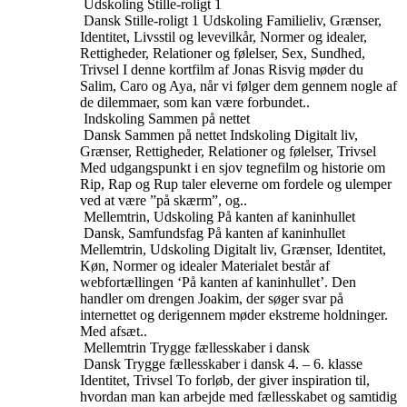
Udskoling
Stille-roligt 1
Dansk
Stille-roligt 1
Udskoling
Familieliv, Grænser,
Identitet, Livsstil og levevilkår, Normer og idealer,
Rettigheder, Relationer og følelser, Sex, Sundhed,
Trivsel
I denne kortfilm af Jonas Risvig møder du
Salim, Caro og Aya, når vi følger dem gennem nogle af
de dilemmaer, som kan være forbundet..
Indskoling
Sammen på nettet
Dansk
Sammen på nettet
Indskoling
Digitalt liv,
Grænser, Rettigheder, Relationer og følelser, Trivsel
Med udgangspunkt i en sjov tegnefilm og historie om
Rip, Rap og Rup taler eleverne om fordele og ulemper
ved at være ”på skærm”, og..
Mellemtrin, Udskoling
På kanten af kaninhullet
Dansk, Samfundsfag
På kanten af kaninhullet
Mellemtrin, Udskoling
Digitalt liv, Grænser, Identitet,
Køn, Normer og idealer
Materialet består af
webfortællingen ‘På kanten af kaninhullet’. Den
handler om drengen Joakim, der søger svar på
internettet og derigennem møder ekstreme holdninger.
Med afsæt..
Mellemtrin
Trygge fællesskaber i dansk
Dansk
Trygge fællesskaber i dansk
4. – 6. klasse
Identitet, Trivsel
To forløb, der giver inspiration til,
hvordan man kan arbejde med fællesskabet og samtidig