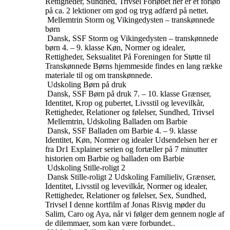
Rettigheder, Sundhed, Trivsel
Forløbet her er et forløb
på ca. 2 lektioner om god og tryg adfærd på nettet.
Mellemtrin
Storm og Vikingedysten – transkønnede
børn
Dansk, SSF
Storm og Vikingedysten – transkønnede
børn
4. – 9. klasse
Køn, Normer og idealer,
Rettigheder, Seksualitet
På Foreningen for Støtte til
Transkønnede Børns hjemmeside findes en lang række
materiale til og om transkønnede.
Udskoling
Børn på druk
Dansk, SSF
Børn på druk
7. – 10. klasse
Grænser,
Identitet, Krop og pubertet, Livsstil og levevilkår,
Rettigheder, Relationer og følelser, Sundhed, Trivsel
Mellemtrin, Udskoling
Balladen om Barbie
Dansk, SSF
Balladen om Barbie
4. – 9. klasse
Identitet, Køn, Normer og idealer
Udsendelsen her er
fra Dr1 Explainer serien og fortæller på 7 minutter
historien om Barbie og balladen om Barbie
Udskoling
Stille-roligt 2
Dansk
Stille-roligt 2
Udskoling
Familieliv, Grænser,
Identitet, Livsstil og levevilkår, Normer og idealer,
Rettigheder, Relationer og følelser, Sex, Sundhed,
Trivsel
I denne kortfilm af Jonas Risvig møder du
Salim, Caro og Aya, når vi følger dem gennem nogle af
de dilemmaer, som kan være forbundet..