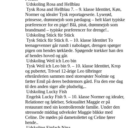
Udskoling
Rosa and Hellblau
Tysk
Rosa and Hellblau
7. – 9. klasse
Identitet, Køn,
Normer og idealer
Tysk reportageserie. Lyserød,
prinsesse, drømmejob som pædagog – helt klart typiske
præferencer for en pige! Blå, pirat, drømmejob som
brandmand – typiske præferencer for drenge!..
Udskoling
Stück für Stück
Tysk
Stück für Stück
8. – 10. klasse
Identitet
To
teenagevenner går rundt i nabolaget, drengen spørger
pigen om hendes tørklæde. Spøgende trækker han den
af ​​hendes hoved og går.
Udskoling
Weil ich Leo bin
Tysk
Weil ich Leo bin
9. – 10. klasse
Identitet, Krop
og pubertet, Trivsel
12-årige Leo tilbringer
efterårsferien sammen med storesøster Noémie og
fætter Emil på deres bedstemors gård. Fra den ene dag
til den anden siger alle pludselig,..
Udskoling
Lucky Fish
Engelsk
Lucky Fish
9. – 10. klasse
Normer og idealer,
Relationer og følelser, Seksualitet
Maggie er på
restaurant med sin kontrollerende familie. Under den
stressende middag udveksler Maggie blikke med
Celine. De mødes på dametoilettet og Celine fører
hende..
Udskoling
Einfach Nina