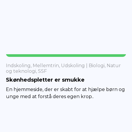
BIOLOGI
Indskoling, Mellemtrin, Udskoling
Biologi, Natur
og teknologi, SSF
Skønhedspletter er smukke
En hjemmeside, der er skabt for at hjælpe børn og
unge med at forstå deres egen krop..