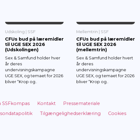
del
 TEMAER OM
LIVSSTIL 