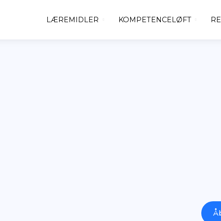
LÆREMIDLER
KO
LDE