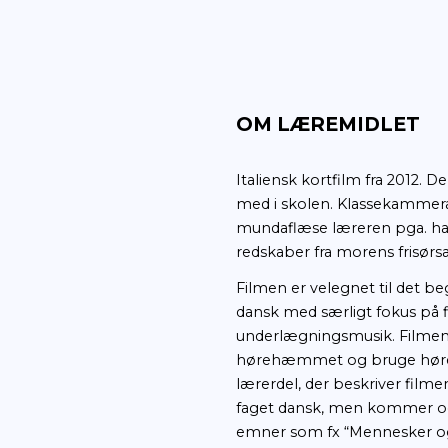
OM LÆREM
Italiensk kortfi
med i skolen. K
mundaflæse lære
redskaber fra mo