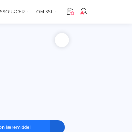
MPETENCELØFT
RESSOURCER
OM SS