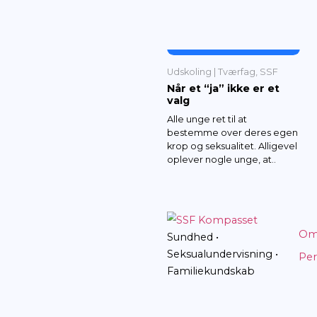
Åbn læremid
ANDRE