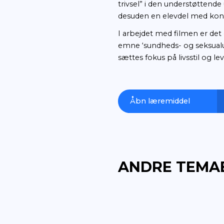
Filmen er velegn
dansk med særlig
underlægningsmu
hørehæmmet og b
lærerdel, der bes
faget dansk, men
emner som fx “M
trivsel” i den u
desuden en elevd
I arbejdet med f
emne ‘sundheds- 
sættes fokus på li