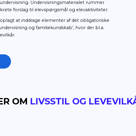
et til det begyndende arbejde med filmiske virkem
t fokus på filmens lydside samt begreberne real
sik. Filmen beskriver på lydsiden, hvordan det 
ruge høreapparat. Undervisningsmaterialet bes
kriver filmens potentialer i forhold til arbejdet m
 kommer også med ideer til arbejdet med filmen i
ennesker og fænomener” i natur/teknologi samt
nderstøttende undervisning. Undervisningsmateri
el med konkrete forslag til elevspørgsmål og elev
ilmen er det oplagt at inddrage elementer af det 
og seksualundervisning og familiekundskab’, hvor
vsstil og levevilkår.