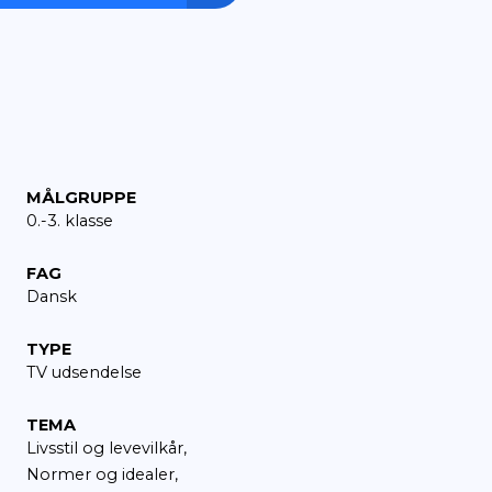
Åbn læremiddel
ved at følge
MÅLGRUPPE
0.-3. klasse
 ikke
lde og
FAG
gge dele.