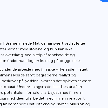
IDLET
lm fra 2012. Den hørehæmmede Matilde har svært 
lassekammerater larmer med stolene, og hun kan
ren pga. hans overskæg. Ved hjælp af tennisbo
rens frisørsalon finder hun dog en løsning på be