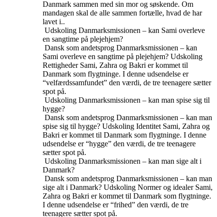
Danmark sammen med sin mor og søskende. Om
mandagen skal de alle sammen fortælle, hvad de har
lavet i..
Udskoling
Danmarksmissionen – kan Sami overleve
en sangtime på plejehjem?
Dansk som andetsprog
Danmarksmissionen – kan
Sami overleve en sangtime på plejehjem?
Udskoling
Rettigheder
Sami, Zahra og Bakri er kommet til
Danmark som flygtninge. I denne udsendelse er
“velfærdssamfundet” den værdi, de tre teenagere sætter
spot på.
Udskoling
Danmarksmissionen – kan man spise sig til
hygge?
Dansk som andetsprog
Danmarksmissionen – kan man
spise sig til hygge?
Udskoling
Identitet
Sami, Zahra og
Bakri er kommet til Danmark som flygtninge. I denne
udsendelse er “hygge” den værdi, de tre teenagere
sætter spot på.
Udskoling
Danmarksmissionen – kan man sige alt i
Danmark?
Dansk som andetsprog
Danmarksmissionen – kan man
sige alt i Danmark?
Udskoling
Normer og idealer
Sami,
Zahra og Bakri er kommet til Danmark som flygtninge.
I denne udsendelse er “frihed” den værdi, de tre
teenagere sætter spot på.