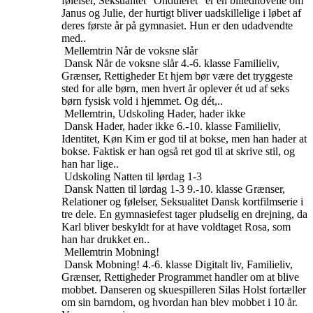
følelser, Seksualitet
“Onduleret” er en billednovelle om
Janus og Julie, der hurtigt bliver uadskillelige i løbet af
deres første år på gymnasiet. Hun er den udadvendte
med..
Mellemtrin
Når de voksne slår
Dansk
Når de voksne slår
4.-6. klasse
Familieliv,
Grænser, Rettigheder
Et hjem bør være det tryggeste
sted for alle børn, men hvert år oplever ét ud af seks
børn fysisk vold i hjemmet. Og dét,..
Mellemtrin, Udskoling
Hader, hader ikke
Dansk
Hader, hader ikke
6.-10. klasse
Familieliv,
Identitet, Køn
Kim er god til at bokse, men han hader at
bokse. Faktisk er han også ret god til at skrive stil, og
han har lige..
Udskoling
Natten til lørdag 1-3
Dansk
Natten til lørdag 1-3
9.-10. klasse
Grænser,
Relationer og følelser, Seksualitet
Dansk kortfilmserie i
tre dele. En gymnasiefest tager pludselig en drejning, da
Karl bliver beskyldt for at have voldtaget Rosa, som
han har drukket en..
Mellemtrin
Mobning!
Dansk
Mobning!
4.-6. klasse
Digitalt liv, Familieliv,
Grænser, Rettigheder
Programmet handler om at blive
mobbet. Danseren og skuespilleren Silas Holst fortæller
om sin barndom, og hvordan han blev mobbet i 10 år.