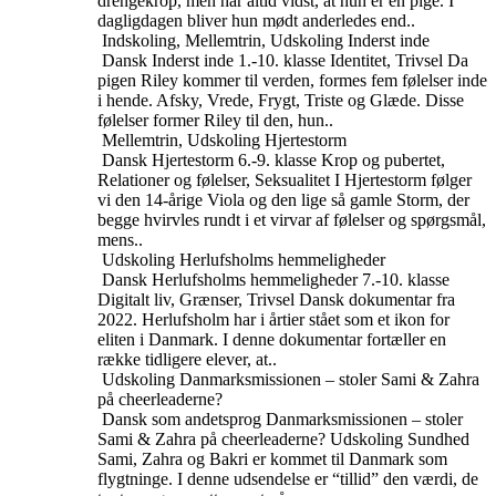
drengekrop, men har altid vidst, at hun er en pige. I
dagligdagen bliver hun mødt anderledes end..
Indskoling, Mellemtrin, Udskoling
Inderst inde
Dansk
Inderst inde
1.-10. klasse
Identitet, Trivsel
Da
pigen Riley kommer til verden, formes fem følelser inde
i hende. Afsky, Vrede, Frygt, Triste og Glæde. Disse
følelser former Riley til den, hun..
Mellemtrin, Udskoling
Hjertestorm
Dansk
Hjertestorm
6.-9. klasse
Krop og pubertet,
Relationer og følelser, Seksualitet
I Hjertestorm følger
vi den 14-årige Viola og den lige så gamle Storm, der
begge hvirvles rundt i et virvar af følelser og spørgsmål,
mens..
Udskoling
Herlufsholms hemmeligheder
Dansk
Herlufsholms hemmeligheder
7.-10. klasse
Digitalt liv, Grænser, Trivsel
Dansk dokumentar fra
2022. Herlufsholm har i årtier stået som et ikon for
eliten i Danmark. I denne dokumentar fortæller en
række tidligere elever, at..
Udskoling
Danmarksmissionen – stoler Sami & Zahra
på cheerleaderne?
Dansk som andetsprog
Danmarksmissionen – stoler
Sami & Zahra på cheerleaderne?
Udskoling
Sundhed
Sami, Zahra og Bakri er kommet til Danmark som
flygtninge. I denne udsendelse er “tillid” den værdi, de