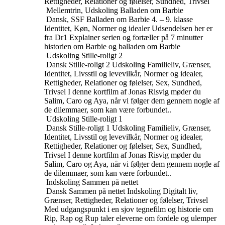
Rettigheder, Relationer og følelser, Sundhed, Trivsel
Mellemtrin, Udskoling
Balladen om Barbie
Dansk, SSF
Balladen om Barbie
4. – 9. klasse
Identitet, Køn, Normer og idealer
Udsendelsen her er
fra Dr1 Explainer serien og fortæller på 7 minutter
historien om Barbie og balladen om Barbie
Udskoling
Stille-roligt 2
Dansk
Stille-roligt 2
Udskoling
Familieliv, Grænser,
Identitet, Livsstil og levevilkår, Normer og idealer,
Rettigheder, Relationer og følelser, Sex, Sundhed,
Trivsel
I denne kortfilm af Jonas Risvig møder du
Salim, Caro og Aya, når vi følger dem gennem nogle af
de dilemmaer, som kan være forbundet..
Udskoling
Stille-roligt 1
Dansk
Stille-roligt 1
Udskoling
Familieliv, Grænser,
Identitet, Livsstil og levevilkår, Normer og idealer,
Rettigheder, Relationer og følelser, Sex, Sundhed,
Trivsel
I denne kortfilm af Jonas Risvig møder du
Salim, Caro og Aya, når vi følger dem gennem nogle af
de dilemmaer, som kan være forbundet..
Indskoling
Sammen på nettet
Dansk
Sammen på nettet
Indskoling
Digitalt liv,
Grænser, Rettigheder, Relationer og følelser, Trivsel
Med udgangspunkt i en sjov tegnefilm og historie om
Rip, Rap og Rup taler eleverne om fordele og ulemper