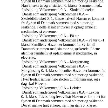
Syrien til Danmark sammen med sin mor og søskende.
Han er seks år og er startet i 0. klasse. Sammen med..
Indskoling
Velkommen i 0.A – Skolebiblioteket
Dansk som andetsprog
Velkommen i 0.A –
Skolebiblioteket
0.-1. klasse
Trivsel
Hazem er kommet
fra Syrien til Danmark sammen med sin mor og
søskende. I dette afsnit er trivsel et oplagt emne at
medtænke, så eleverne..
Indskoling
Velkommen i 0.A – På tur
Dansk som andetsprog
Velkommen i 0.A – På tur
0.-1.
klasse
Familieliv
Hazem er kommet fra Syrien til
Danmark sammen med sin mor og søskende. I dette
afsnit er familieliv et oplagt emne at medtænke, så
eleverne..
Indskoling
Velkommen i 0.A – Morgensang
Dansk som andetsprog
Velkommen i 0.A –
Morgensang
0.-1. klasse
Identitet
Hazem er kommet fra
Syrien til Danmark sammen med sin mor og søskende.
Hver fredag samles hele skolen til morgensang, og i
dag skal Hazem..
Indskoling
Velkommen i 0.A – Lektier
Dansk som andetsprog
Velkommen i 0.A – Lektier
0.-1. klasse
Livsstil og levevilkår
Hazem er kommet fra
Syrien til Danmark sammen med sin mor og søskende.
Der er mange ting at lære, når man går i 0. klasse,..