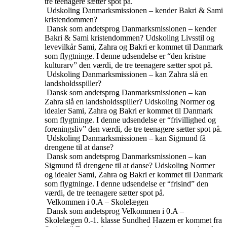
tre teenagere sætter spot på.
Udskoling
Danmarksmissionen – kender Bakri & Sami
kristendommen?
Dansk som andetsprog
Danmarksmissionen – kender
Bakri & Sami kristendommen?
Udskoling
Livsstil og
levevilkår
Sami, Zahra og Bakri er kommet til Danmark
som flygtninge. I denne udsendelse er “den kristne
kulturarv” den værdi, de tre teenagere sætter spot på.
Udskoling
Danmarksmissionen – kan Zahra slå en
landsholdsspiller?
Dansk som andetsprog
Danmarksmissionen – kan
Zahra slå en landsholdsspiller?
Udskoling
Normer og
idealer
Sami, Zahra og Bakri er kommet til Danmark
som flygtninge. I denne udsendelse er “frivillighed og
foreningsliv” den værdi, de tre teenagere sætter spot på.
Udskoling
Danmarksmissionen – kan Sigmund få
drengene til at danse?
Dansk som andetsprog
Danmarksmissionen – kan
Sigmund få drengene til at danse?
Udskoling
Normer
og idealer
Sami, Zahra og Bakri er kommet til Danmark
som flygtninge. I denne udsendelse er “frisind” den
værdi, de tre teenagere sætter spot på.
Velkommen i 0.A – Skolelægen
Dansk som andetsprog
Velkommen i 0.A –
Skolelægen
0.-1. klasse
Sundhed
Hazem er kommet fra