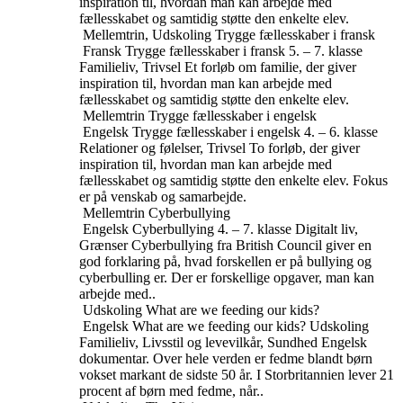
inspiration til, hvordan man kan arbejde med
fællesskabet og samtidig støtte den enkelte elev.
Mellemtrin, Udskoling
Trygge fællesskaber i fransk
Fransk
Trygge fællesskaber i fransk
5. – 7. klasse
Familieliv, Trivsel
Et forløb om familie, der giver
inspiration til, hvordan man kan arbejde med
fællesskabet og samtidig støtte den enkelte elev.
Mellemtrin
Trygge fællesskaber i engelsk
Engelsk
Trygge fællesskaber i engelsk
4. – 6. klasse
Relationer og følelser, Trivsel
To forløb, der giver
inspiration til, hvordan man kan arbejde med
fællesskabet og samtidig støtte den enkelte elev. Fokus
er på venskab og samarbejde.
Mellemtrin
Cyberbullying
Engelsk
Cyberbullying
4. – 7. klasse
Digitalt liv,
Grænser
Cyberbullying fra British Council giver en
god forklaring på, hvad forskellen er på bullying og
cyberbulling er. Der er forskellige opgaver, man kan
arbejde med..
Udskoling
What are we feeding our kids?
Engelsk
What are we feeding our kids?
Udskoling
Familieliv, Livsstil og levevilkår, Sundhed
Engelsk
dokumentar. Over hele verden er fedme blandt børn
vokset markant de sidste 50 år. I Storbritannien lever 21
procent af børn med fedme, når..