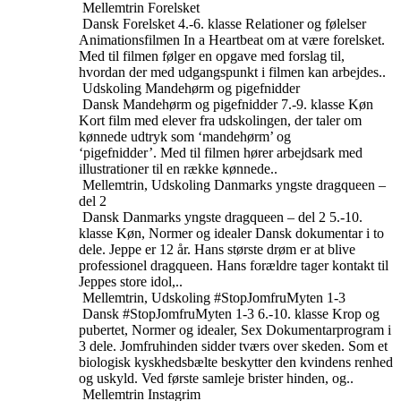
Mellemtrin
Forelsket
Dansk
Forelsket
4.-6. klasse
Relationer og følelser
Animationsfilmen In a Heartbeat om at være forelsket.
Med til filmen følger en opgave med forslag til,
hvordan der med udgangspunkt i filmen kan arbejdes..
Udskoling
Mandehørm og pigefnidder
Dansk
Mandehørm og pigefnidder
7.-9. klasse
Køn
Kort film med elever fra udskolingen, der taler om
kønnede udtryk som ‘mandehørm’ og
‘pigefnidder’. Med til filmen hører arbejdsark med
illustrationer til en række kønnede..
Mellemtrin, Udskoling
Danmarks yngste dragqueen –
del 2
Dansk
Danmarks yngste dragqueen – del 2
5.-10.
klasse
Køn, Normer og idealer
Dansk dokumentar i to
dele. Jeppe er 12 år. Hans største drøm er at blive
professionel dragqueen. Hans forældre tager kontakt til
Jeppes store idol,..
Mellemtrin, Udskoling
#StopJomfruMyten 1-3
Dansk
#StopJomfruMyten 1-3
6.-10. klasse
Krop og
pubertet, Normer og idealer, Sex
Dokumentarprogram i
3 dele. Jomfruhinden sidder tværs over skeden. Som et
biologisk kyskhedsbælte beskytter den kvindens renhed
og uskyld. Ved første samleje brister hinden, og..
Mellemtrin
Instagrim