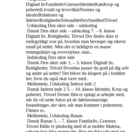
Digitalt liv
Familieliv
Grænser
Identitet
Køn
Krop og
pubertet
Livsstil og levevilkår
Normer og
idealer
Relationer og
følelser
Rettigheder
Seksualitet
Sex
Sundhed
Trivsel
Udskoling
Den sikre side – udskoling
Dansk
Den sikre side – udskoling
7. – 8. klasse
Digitalt liv, Rettigheder, Trivsel
Der findes ikke et
endegyldigt svar på, hvordan man bevæger sig sikrest
rundt på nettet. Men der er heldigvis en masse
retningslinjer og overvejelser, man..
Indskoling
Den sikre side
Dansk
Den sikre side
1. – 3. klasse
Digitalt liv,
Rettigheder, Trivsel
Hvordan passer du godt på dig selv
og andre på nettet? Det bliver du klogere på i forløbet
her, hvor du også skal være med..
Mellemtrin, Udskoling
Inderst inde 2
Dansk
Inderst inde 2
5. – 10. klasse
Identitet, Krop og
pubertet, Trivsel
Denne film er oplagt at arbejde med,
når du vil sætte fokus på de følelsesmæssige
forandringer, der sker, når man kommer i puberteten.
Filmen er..
Mellemtrin, Udskoling
Banan
Dansk
Banan
5. – 7. klasse
Familieliv, Grænser,
Trivsel
Billie er pludselig med til at mobbe Malena,
selvom hun ikke mener det. Hun tør ikke tale med sin