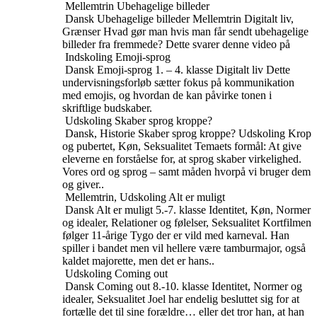
Mellemtrin
Ubehagelige billeder
Dansk
Ubehagelige billeder
Mellemtrin
Digitalt liv,
Grænser
Hvad gør man hvis man får sendt ubehagelige
billeder fra fremmede? Dette svarer denne video på
Indskoling
Emoji-sprog
Dansk
Emoji-sprog
1. – 4. klasse
Digitalt liv
Dette
undervisningsforløb sætter fokus på kommunikation
med emojis, og hvordan de kan påvirke tonen i
skriftlige budskaber.
Udskoling
Skaber sprog kroppe?
Dansk, Historie
Skaber sprog kroppe?
Udskoling
Krop
og pubertet, Køn, Seksualitet
Temaets formål: At give
eleverne en forståelse for, at sprog skaber virkelighed.
Vores ord og sprog – samt måden hvorpå vi bruger dem
og giver..
Mellemtrin, Udskoling
Alt er muligt
Dansk
Alt er muligt
5.-7. klasse
Identitet, Køn, Normer
og idealer, Relationer og følelser, Seksualitet
Kortfilmen
følger 11-årige Tygo der er vild med karneval. Han
spiller i bandet men vil hellere være tamburmajor, også
kaldet majorette, men det er hans..
Udskoling
Coming out
Dansk
Coming out
8.-10. klasse
Identitet, Normer og
idealer, Seksualitet
Joel har endelig besluttet sig for at
fortælle det til sine forældre… eller det tror han, at han