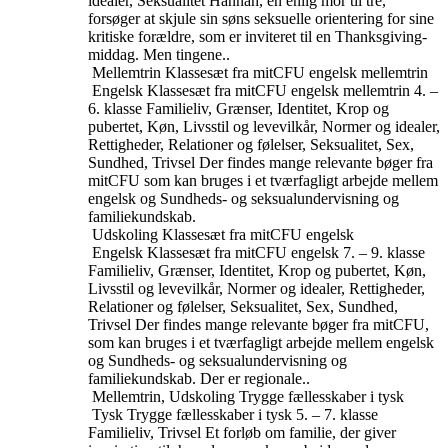
idealer, Seksualitet
Hannah, en enlig mor til tre,
forsøger at skjule sin søns seksuelle orientering for sine
kritiske forældre, som er inviteret til en Thanksgiving-
middag. Men tingene..
Mellemtrin
Klassesæt fra mitCFU engelsk mellemtrin
Engelsk
Klassesæt fra mitCFU engelsk mellemtrin
4. –
6. klasse
Familieliv, Grænser, Identitet, Krop og
pubertet, Køn, Livsstil og levevilkår, Normer og idealer,
Rettigheder, Relationer og følelser, Seksualitet, Sex,
Sundhed, Trivsel
Der findes mange relevante bøger fra
mitCFU som kan bruges i et tværfagligt arbejde mellem
engelsk og Sundheds- og seksualundervisning og
familiekundskab.
Udskoling
Klassesæt fra mitCFU engelsk
Engelsk
Klassesæt fra mitCFU engelsk
7. – 9. klasse
Familieliv, Grænser, Identitet, Krop og pubertet, Køn,
Livsstil og levevilkår, Normer og idealer, Rettigheder,
Relationer og følelser, Seksualitet, Sex, Sundhed,
Trivsel
Der findes mange relevante bøger fra mitCFU,
som kan bruges i et tværfagligt arbejde mellem engelsk
og Sundheds- og seksualundervisning og
familiekundskab. Der er regionale..
Mellemtrin, Udskoling
Trygge fællesskaber i tysk
Tysk
Trygge fællesskaber i tysk
5. – 7. klasse
Familieliv, Trivsel
Et forløb om familie, der giver