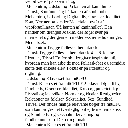
ved at være ”på skærm”, og..
Mellemtrin, Udskoling
På kanten af kaninhullet
Dansk, Samfundsfag
På kanten af kaninhullet
Mellemtrin, Udskoling
Digitalt liv, Grænser, Identitet,
Køn, Normer og idealer
Materialet består af
webfortællingen ‘På kanten af kaninhullet’. Den
handler om drengen Joakim, der søger svar på
internettet og derigennem møder ekstreme holdninger.
Med afsæt..
Mellemtrin
Trygge fællesskaber i dansk
Dansk
Trygge fællesskaber i dansk
4. – 6. klasse
Identitet, Trivsel
To forløb, der giver inspiration til,
hvordan man kan arbejde med fællesskabet og samtidig
støtte den enkelte elev. Fokus er på litteratur og
digtning.
Udskoling
Klassesæt fra mitCFU
Dansk
Klassesæt fra mitCFU
7.-9.klasse
Digitalt liv,
Familieliv, Grænser, Identitet, Krop og pubertet, Køn,
Livsstil og levevilkår, Normer og idealer, Rettigheder,
Relationer og følelser, Seksualitet, Sex, Sundhed,
Trivsel
Der findes mange relevante bøger fra mitCFU
som kan bruges i et tværfagligt arbejde mellem dansk
og Sundheds- og seksualundervisning og
familiekundskab. Der er regionale..
Mellemtrin
Klassesæt fra mitCFU