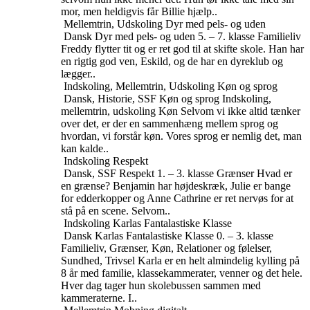
mor, men heldigvis får Billie hjælp..
Mellemtrin, Udskoling
Dyr med pels- og uden
Dansk
Dyr med pels- og uden
5. – 7. klasse
Familieliv
Freddy flytter tit og er ret god til at skifte skole. Han har
en rigtig god ven, Eskild, og de har en dyreklub og
lægger..
Indskoling, Mellemtrin, Udskoling
Køn og sprog
Dansk, Historie, SSF
Køn og sprog
Indskoling,
mellemtrin, udskoling
Køn
Selvom vi ikke altid tænker
over det, er der en sammenhæng mellem sprog og
hvordan, vi forstår køn. Vores sprog er nemlig det, man
kan kalde..
Indskoling
Respekt
Dansk, SSF
Respekt
1. – 3. klasse
Grænser
Hvad er
en grænse? Benjamin har højdeskræk, Julie er bange
for edderkopper og Anne Cathrine er ret nervøs for at
stå på en scene. Selvom..
Indskoling
Karlas Fantalastiske Klasse
Dansk
Karlas Fantalastiske Klasse
0. – 3. klasse
Familieliv, Grænser, Køn, Relationer og følelser,
Sundhed, Trivsel
Karla er en helt almindelig kylling på
8 år med familie, klassekammerater, venner og det hele.
Hver dag tager hun skolebussen sammen med
kammeraterne. I..