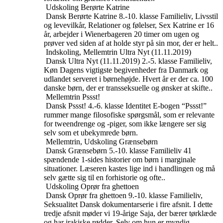
Udskoling
Berørte Katrine
Dansk
Berørte Katrine
8.-10. klasse
Familieliv, Livsstil
og levevilkår, Relationer og følelser, Sex
Katrine er 16
år, arbejder i Wienerbageren 20 timer om ugen og
prøver ved siden af at holde styr på sin mor, der er helt..
Indskoling, Mellemtrin
Ultra Nyt (11.11.2019)
Dansk
Ultra Nyt (11.11.2019)
2.-5. klasse
Familieliv,
Køn
Dagens vigtigste begivenheder fra Danmark og
udlandet serveret i børnehøjde. Hvert år er der ca. 100
danske børn, der er transseksuelle og ønsker at skifte..
Mellemtrin
Pssst!
Dansk
Pssst!
4.-6. klasse
Identitet
E-bogen “Pssst!”
rummer mange filosofiske spørgsmål, som er relevante
for tweendrenge og -piger, som ikke længere ser sig
selv som et ubekymrede børn.
Mellemtrin, Udskoling
Grænsebørn
Dansk
Grænsebørn
5.-10. klasse
Familieliv
41
spændende 1-sides historier om børn i marginale
situationer. Læseren kastes lige ind i handlingen og må
selv gætte sig til en forhistorie og ofte..
Udskoling
Oprør fra ghettoen
Dansk
Oprør fra ghettoen
9.-10. klasse
Familieliv,
Seksualitet
Dansk dokumentarserie i fire afsnit. I dette
tredje afsnit møder vi 19-årige Saja, der bærer tørklæde
og har irakiske rødder. Selv om hun er myndig,..