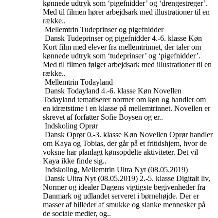
kønnede udtryk som ‘pigefnidder’ og ‘drengestreger’.
Med til filmen hører arbejdsark med illustrationer til en
række..
Mellemtrin
Tudeprinser og pigefnidder
Dansk
Tudeprinser og pigefnidder
4.-6. klasse
Køn
Kort film med elever fra mellemtrinnet, der taler om
kønnede udtryk som ‘tudeprinser’ og ‘pigefnidder’.
Med til filmen følger arbejdsark med illustrationer til en
række..
Mellemtrin
Todayland
Dansk
Todayland
4.-6. klasse
Køn
Novellen
Todayland tematiserer normer om køn og handler om
en idrætstime i en klasse på mellemtrinnet. Novellen er
skrevet af forfatter Sofie Boysen og er..
Indskoling
Oprør
Dansk
Oprør
0.-3. klasse
Køn
Novellen Oprør handler
om Kaya og Tobias, der går på et fritidshjem, hvor de
voksne har planlagt kønsopdelte aktiviteter. Det vil
Kaya ikke finde sig..
Indskoling, Mellemtrin
Ultra Nyt (08.05.2019)
Dansk
Ultra Nyt (08.05.2019)
2.-5. klasse
Digitalt liv,
Normer og idealer
Dagens vigtigste begivenheder fra
Danmark og udlandet serveret i børnehøjde. Der er
masser af billeder af smukke og slanke mennesker på
de sociale medier, og..