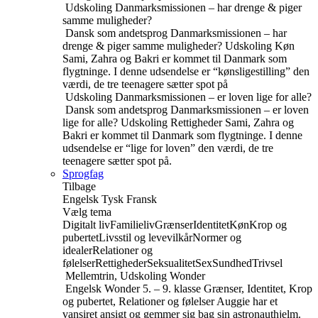
Udskoling
Danmarksmissionen – har drenge & piger
samme muligheder?
Dansk som andetsprog
Danmarksmissionen – har
drenge & piger samme muligheder?
Udskoling
Køn
Sami, Zahra og Bakri er kommet til Danmark som
flygtninge. I denne udsendelse er “kønsligestilling” den
værdi, de tre teenagere sætter spot på
Udskoling
Danmarksmissionen – er loven lige for alle?
Dansk som andetsprog
Danmarksmissionen – er loven
lige for alle?
Udskoling
Rettigheder
Sami, Zahra og
Bakri er kommet til Danmark som flygtninge. I denne
udsendelse er “lige for loven” den værdi, de tre
teenagere sætter spot på.
Sprogfag
Tilbage
Engelsk
Tysk
Fransk
Vælg tema
Digitalt liv
Familieliv
Grænser
Identitet
Køn
Krop og
pubertet
Livsstil og levevilkår
Normer og
idealer
Relationer og
følelser
Rettigheder
Seksualitet
Sex
Sundhed
Trivsel
Mellemtrin, Udskoling
Wonder
Engelsk
Wonder
5. – 9. klasse
Grænser, Identitet, Krop
og pubertet, Relationer og følelser
Auggie har et
vansiret ansigt og gemmer sig bag sin astronauthjelm.