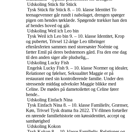
Udskoling
Stück für Stück
Tysk
Stück für Stück
8. – 10. klasse
Identitet
To
teenagevenner går rundt i nabolaget, drengen spørger
pigen om hendes tørklæde. Spøgende trækker han den
af ​​hendes hoved og går.
Udskoling
Weil ich Leo bin
Tysk
Weil ich Leo bin
9. – 10. klasse
Identitet, Krop
og pubertet, Trivsel
12-årige Leo tilbringer
efterårsferien sammen med storesøster Noémie og
fætter Emil på deres bedstemors gård. Fra den ene dag
til den anden siger alle pludselig,..
Udskoling
Lucky Fish
Engelsk
Lucky Fish
9. – 10. klasse
Normer og idealer,
Relationer og følelser, Seksualitet
Maggie er på
restaurant med sin kontrollerende familie. Under den
stressende middag udveksler Maggie blikke med
Celine. De mødes på dametoilettet og Celine fører
hende..
Udskoling
Einfach Nina
Tysk
Einfach Nina
8. – 10. klasse
Familieliv, Grænser,
Køn, Trivsel
Tysk drama fra 2022. TV-filmen fortæller
en rørende familiehistorie om kønsidentitet, accept og
samhørighed
Udskoling
Kokon
Tysk
Kokon
8. – 10. klasse
Familieliv, Relationer og