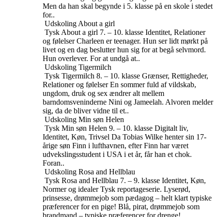
Men da han skal begynde i 5. klasse på en skole i stedet
for..
Udskoling
About a girl
Tysk
About a girl
7. – 10. klasse
Identitet, Relationer
og følelser
Charleen er teenager. Hun ser lidt mørkt på
livet og en dag beslutter hun sig for at begå selvmord.
Hun overlever. For at undgå at..
Udskoling
Tigermilch
Tysk
Tigermilch
8. – 10. klasse
Grænser, Rettigheder,
Relationer og følelser
En sommer fuld af vildskab,
ungdom, druk og sex ændrer alt mellem
barndomsveninderne Nini og Jameelah. Alvoren melder
sig, da de bliver vidne til et..
Udskoling
Min søn Helen
Tysk
Min søn Helen
9. – 10. klasse
Digitalt liv,
Identitet, Køn, Trivsel
Da Tobias Wilke henter sin 17-
årige søn Finn i lufthavnen, efter Finn har været
udvekslingsstudent i USA i et år, får han et chok.
Foran..
Udskoling
Rosa and Hellblau
Tysk
Rosa and Hellblau
7. – 9. klasse
Identitet, Køn,
Normer og idealer
Tysk reportageserie. Lyserød,
prinsesse, drømmejob som pædagog – helt klart typiske
præferencer for en pige! Blå, pirat, drømmejob som
brandmand – typiske præferencer for drenge!..