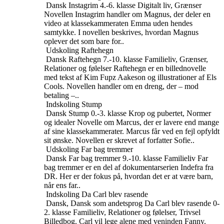
Dansk
Instagrim
4.-6. klasse
Digitalt liv, Grænser
Novellen Instagrim handler om Magnus, der deler en
video at klassekammeraten Emma uden hendes
samtykke. I novellen beskrives, hvordan Magnus
oplever det som bare for..
Udskoling
Raftehegn
Dansk
Raftehegn
7.-10. klasse
Familieliv, Grænser,
Relationer og følelser
Raftehegn er en billednovelle
med tekst af Kim Fupz Aakeson og illustrationer af Els
Cools. Novellen handler om en dreng, der – mod
betaling –..
Indskoling
Stump
Dansk
Stump
0.-3. klasse
Krop og pubertet, Normer
og idealer
Novelle om Marcus, der er lavere end mange
af sine klassekammerater. Marcus får ved en fejl opfyldt
sit ønske. Novellen er skrevet af forfatter Sofie..
Udskoling
Far bag tremmer
Dansk
Far bag tremmer
9.-10. klasse
Familieliv
Far
bag tremmer er en del af dokumentarserien Indefra fra
DR. Her er der fokus på, hvordan det er at være barn,
når ens far..
Indskoling
Da Carl blev rasende
Dansk, Dansk som andetsprog
Da Carl blev rasende
0-
2. klasse
Familieliv, Relationer og følelser, Trivsel
Billedbog. Carl vil lege alene med veninden Fanny.