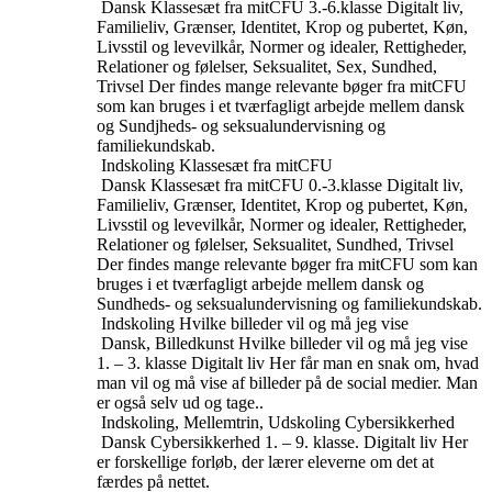
Dansk
Klassesæt fra mitCFU
3.-6.klasse
Digitalt liv,
Familieliv, Grænser, Identitet, Krop og pubertet, Køn,
Livsstil og levevilkår, Normer og idealer, Rettigheder,
Relationer og følelser, Seksualitet, Sex, Sundhed,
Trivsel
Der findes mange relevante bøger fra mitCFU
som kan bruges i et tværfagligt arbejde mellem dansk
og Sundjheds- og seksualundervisning og
familiekundskab.
Indskoling
Klassesæt fra mitCFU
Dansk
Klassesæt fra mitCFU
0.-3.klasse
Digitalt liv,
Familieliv, Grænser, Identitet, Krop og pubertet, Køn,
Livsstil og levevilkår, Normer og idealer, Rettigheder,
Relationer og følelser, Seksualitet, Sundhed, Trivsel
Der findes mange relevante bøger fra mitCFU som kan
bruges i et tværfagligt arbejde mellem dansk og
Sundheds- og seksualundervisning og familiekundskab.
Indskoling
Hvilke billeder vil og må jeg vise
Dansk, Billedkunst
Hvilke billeder vil og må jeg vise
1. – 3. klasse
Digitalt liv
Her får man en snak om, hvad
man vil og må vise af billeder på de social medier. Man
er også selv ud og tage..
Indskoling, Mellemtrin, Udskoling
Cybersikkerhed
Dansk
Cybersikkerhed
1. – 9. klasse.
Digitalt liv
Her
er forskellige forløb, der lærer eleverne om det at
færdes på nettet.