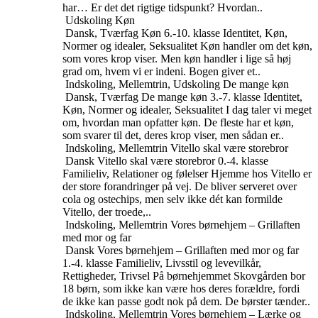
har… Er det det rigtige tidspunkt? Hvordan..
Udskoling
Køn
Dansk, Tværfag
Køn
6.-10. klasse
Identitet, Køn,
Normer og idealer, Seksualitet
Køn handler om det køn,
som vores krop viser. Men køn handler i lige så høj
grad om, hvem vi er indeni. Bogen giver et..
Indskoling, Mellemtrin, Udskoling
De mange køn
Dansk, Tværfag
De mange køn
3.-7. klasse
Identitet,
Køn, Normer og idealer, Seksualitet
I dag taler vi meget
om, hvordan man opfatter køn. De fleste har et køn,
som svarer til det, deres krop viser, men sådan er..
Indskoling, Mellemtrin
Vitello skal være storebror
Dansk
Vitello skal være storebror
0.-4. klasse
Familieliv, Relationer og følelser
Hjemme hos Vitello er
der store forandringer på vej. De bliver serveret over
cola og ostechips, men selv ikke dét kan formilde
Vitello, der troede,..
Indskoling, Mellemtrin
Vores børnehjem – Grillaften
med mor og far
Dansk
Vores børnehjem – Grillaften med mor og far
1.-4. klasse
Familieliv, Livsstil og levevilkår,
Rettigheder, Trivsel
På børnehjemmet Skovgården bor
18 børn, som ikke kan være hos deres forældre, fordi
de ikke kan passe godt nok på dem. De børster tænder..
Indskoling, Mellemtrin
Vores børnehjem – Lærke og