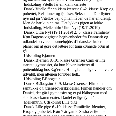
Indskoling
Vitello får en klam kæreste
Dansk
Vitello får en klam kæreste
0.-2. klasse
Krop og
pubertet, Relationer og følelser, Seksualitet
Der flytter
nye ind på Vitellos vej, og han håber, de har en dreng.
Men de har kun en tøs. Det lykkes pigen at lokke..
Indskoling, Mellemtrin
Ultra Nyt (19.11.2019)
Dansk
Ultra Nyt (19.11.2019)
2.-5. klasse
Familieliv,
Køn
Dagens vigtigste begivenheder fra Danmark og
udlandet serveret i børnehøjde. 41 danske skoler har
planer om at gøre det lettere for transkønnede børn at
gå..
Udskoling
Bjørnen
Dansk
Bjørnen
8.-10. klasse
Grænser
Carli er lige
startet i gymnasiet, da hun bliver inviteret til
puttemiddag hos 3.g’erne. Hun glæder sig over at være
udvalgt, men aftenen forløber helt..
Udskoling
Blåbogstur
Dansk
Blåbogstur
7.-9. klasse
Grænser
Film om
samtykke og grænseoverskridelser. Filmen handler om
Daniel, der går i gymnasiet og er på blåbogstur med
sine klassekammerater. Daniel er lige fyldt år,..
Mellemtrin, Udskoling
Lille pige
Dansk
Lille pige
6.-10. klasse
Familieliv, Identitet,
Krop og pubertet, Køn
7 år gamle Sasha er født i en