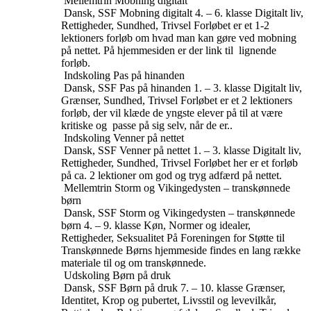
Mellemtrin
Mobning digitalt
Dansk, SSF
Mobning digitalt
4. – 6. klasse
Digitalt liv,
Rettigheder, Sundhed, Trivsel
Forløbet er et 1-2
lektioners forløb om hvad man kan gøre ved mobning
på nettet. På hjemmesiden er der link til lignende
forløb.
Indskoling
Pas på hinanden
Dansk, SSF
Pas på hinanden
1. – 3. klasse
Digitalt liv,
Grænser, Sundhed, Trivsel
Forløbet er et 2 lektioners
forløb, der vil klæde de yngste elever på til at være
kritiske og passe på sig selv, når de er..
Indskoling
Venner på nettet
Dansk, SSF
Venner på nettet
1. – 3. klasse
Digitalt liv,
Rettigheder, Sundhed, Trivsel
Forløbet her er et forløb
på ca. 2 lektioner om god og tryg adfærd på nettet.
Mellemtrin
Storm og Vikingedysten – transkønnede
børn
Dansk, SSF
Storm og Vikingedysten – transkønnede
børn
4. – 9. klasse
Køn, Normer og idealer,
Rettigheder, Seksualitet
På Foreningen for Støtte til
Transkønnede Børns hjemmeside findes en lang række
materiale til og om transkønnede.
Udskoling
Børn på druk
Dansk, SSF
Børn på druk
7. – 10. klasse
Grænser,
Identitet, Krop og pubertet, Livsstil og levevilkår,