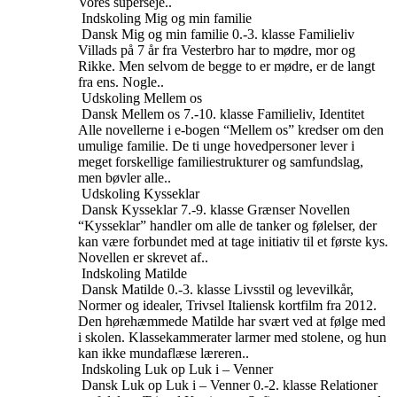
Vores superseje..
Indskoling
Mig og min familie
Dansk
Mig og min familie
0.-3. klasse
Familieliv
Villads på 7 år fra Vesterbro har to mødre, mor og
Rikke. Men selvom de begge to er mødre, er de langt
fra ens. Nogle..
Udskoling
Mellem os
Dansk
Mellem os
7.-10. klasse
Familieliv, Identitet
Alle novellerne i e-bogen “Mellem os” kredser om den
umulige familie. De ti unge hovedpersoner lever i
meget forskellige familiestrukturer og samfundslag,
men bøvler alle..
Udskoling
Kysseklar
Dansk
Kysseklar
7.-9. klasse
Grænser
Novellen
“Kysseklar” handler om alle de tanker og følelser, der
kan være forbundet med at tage initiativ til et første kys.
Novellen er skrevet af..
Indskoling
Matilde
Dansk
Matilde
0.-3. klasse
Livsstil og levevilkår,
Normer og idealer, Trivsel
Italiensk kortfilm fra 2012.
Den hørehæmmede Matilde har svært ved at følge med
i skolen. Klassekammerater larmer med stolene, og hun
kan ikke mundaflæse læreren..
Indskoling
Luk op Luk i – Venner
Dansk
Luk op Luk i – Venner
0.-2. klasse
Relationer