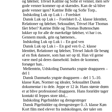
og følelser, Trivsel
Katrine og Sofie er venner, men selv
gode venner kommer op at skændes. Kan de så blive
gode venner igen? Katrine Bille og Sofie Torp..
Indskoling
Luk op Luk i – Forelsket
Dansk
Luk op Luk i – Forelsket
0.-2. klasse
Identitet,
Relationer og følelser, Seksualitet, Trivsel
Har Thomas
fået feber? Katrine Bille og Thomas Buttenschøn
lukker op for alle de mærkelige følelser, vi har i os.
Gennem musik, grin og børnenes..
Indskoling
Luk op Luk i – En god ven
Dansk
Luk op Luk i – En god ven
0.-2. klasse
Identitet, Relationer og følelser, Trivsel
Jakob får besøg
af en flok dansere, som han ser op til. Han vil gerne
være med på deres dansehold. Inden de kommer,
forsøger han..
Mellemtrin, Udskoling
Danmarks yngste dragqueen –
del 1
Dansk
Danmarks yngste dragqueen – del 1
5.-10.
klasse
Køn, Normer og idealer, Seksualitet
Dansk
dokumentar i to dele. Jeppe er 12 år. Hans største drøm
er at blive professionel dragqueen. Hans forældre tager
kontakt til Jeppes store idol,..
Indskoling
Pigefnidder og drengestreger
Dansk
Pigefnidder og drengestreger
0.-3. klasse
Køn
Kort film med elever fra indskolingen, der taler om