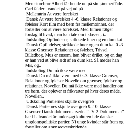
Men storebror Albert får hende ud på sin tømmerflåde.
Carl falder i vandet på vej ud på..
Mellemtrin
At være forelsket
Dansk
At være forelsket
4.-6. klasse
Relationer og
følelser
Kort film med børn fra mellemtrinnet, der
fortæller om at være forelsket. Med filmen følger
forslag til hvad, man kan tale om i klassen, i..
Indskoling
Opfindelser, strikkede huer og en dum kat
Dansk
Opfindelser, strikkede huer og en dum kat
0.-3.
klasse
Grænser, Relationer og følelser, Trivsel
Billedbog. Mus er ensom, han bliver drillet, og en dag
er han ved at blive ædt af en dum kat. Så møder han
Mis, og..
Indskoling
Du må ikke være med
Dansk
Du må ikke være med
0.-3. klasse
Grænser,
Relationer og følelser
Novelle om grænser, følelser og
relationer. Novellen Du må ikke være med handler om
tre børn, der oplever et frikvarter på hver deres måde.
Novellen..
Udskoling
Partiernes skjulte overgreb
Dansk
Partiernes skjulte overgreb
9.-10. klasse
Grænser
Dansk dokumentarserie. “TV 2 Dokumentar”
har i halvandet år undersøgt kulturen i de danske
ungdomspolitiske partier. Ni unge kvinder står frem og
fortæller om grænseoverskridende..