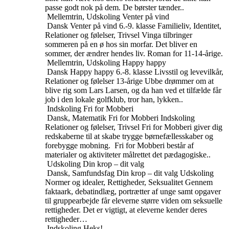
passe godt nok på dem. De børster tænder..
Mellemtrin, Udskoling
Venter på vind
Dansk
Venter på vind
6.-9. klasse
Familieliv, Identitet,
Relationer og følelser, Trivsel
Vinga tilbringer
sommeren på en ø hos sin morfar. Det bliver en
sommer, der ændrer hendes liv. Roman for 11-14-årige.
Mellemtrin, Udskoling
Happy happy
Dansk
Happy happy
6.-8. klasse
Livsstil og levevilkår,
Relationer og følelser
13-årige Ubbe drømmer om at
blive rig som Lars Larsen, og da han ved et tilfælde får
job i den lokale golfklub, tror han, lykken..
Indskoling
Fri for Mobberi
Dansk, Matematik
Fri for Mobberi
Indskoling
Relationer og følelser, Trivsel
Fri for Mobberi giver dig
redskaberne til at skabe trygge børnefællesskaber og
forebygge mobning. Fri for Mobberi består af
materialer og aktiviteter målrettet det pædagogiske..
Udskoling
Din krop – dit valg
Dansk, Samfundsfag
Din krop – dit valg
Udskoling
Normer og idealer, Rettigheder, Seksualitet
Gennem
faktaark, debatindlæg, portrætter af unge samt opgaver
til gruppearbejde får eleverne større viden om seksuelle
rettigheder. Det er vigtigt, at eleverne kender deres
rettigheder…
Indskoling
Heks!