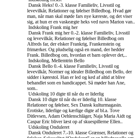
Dansk
Heks!
0.-3. klasse
Familieliv, Livsstil og
levevilkår, Relationer og følelser
Billedbog. Hvad gør
man, når man skal møde fars nye kæreste, og det viser
sig, at hun er en vaskeægte heks ved navn Marion van..
Indskoling
Frank mig her
Dansk
Frank mig her
0.-2. klasse
Familieliv, Livsstil
og levevilkår, Relationer og følelser
Billedbog om
Alfreds far, der elsker Frankrig, Frankenstein og
frimærker. Og pludselig også en mand, der hedder
Frank. Billedbog om, hvordan et barn oplever det,..
Indskoling, Mellemtrin
Bello
Dansk
Bello
0.-4. klasse
Familieliv, Livsstil og
levevilkår, Normer og idealer
Billedbog om Bello, der
sidder i kørestol. Han er led og ked af altid at blive
behandlet som en handicappet. Så møder han Ane,
som..
Udskoling
10 digte til når du er liderlig
Dansk
10 digte til når du er liderlig
10. klasse
Relationer og følelser, Sex
Dansk kulturmagasin.
Erotiske, liderlige og kærlige digte af bl.a. Tove
Ditlevsen, Adam Oehlenschläger, Naja Maria Aidt og
Caspar Eric bliver læst op af skuespillerne Ellen..
Udskoling
Onduleret
Dansk
Onduleret
7.-10. klasse
Grænser, Relationer og