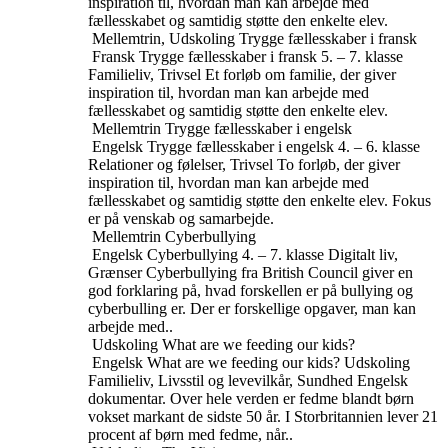
inspiration til, hvordan man kan arbejde med
fællesskabet og samtidig støtte den enkelte elev.
Mellemtrin, Udskoling
Trygge fællesskaber i fransk
Fransk
Trygge fællesskaber i fransk
5. – 7. klasse
Familieliv, Trivsel
Et forløb om familie, der giver
inspiration til, hvordan man kan arbejde med
fællesskabet og samtidig støtte den enkelte elev.
Mellemtrin
Trygge fællesskaber i engelsk
Engelsk
Trygge fællesskaber i engelsk
4. – 6. klasse
Relationer og følelser, Trivsel
To forløb, der giver
inspiration til, hvordan man kan arbejde med
fællesskabet og samtidig støtte den enkelte elev. Fokus
er på venskab og samarbejde.
Mellemtrin
Cyberbullying
Engelsk
Cyberbullying
4. – 7. klasse
Digitalt liv,
Grænser
Cyberbullying fra British Council giver en
god forklaring på, hvad forskellen er på bullying og
cyberbulling er. Der er forskellige opgaver, man kan
arbejde med..
Udskoling
What are we feeding our kids?
Engelsk
What are we feeding our kids?
Udskoling
Familieliv, Livsstil og levevilkår, Sundhed
Engelsk
dokumentar. Over hele verden er fedme blandt børn
vokset markant de sidste 50 år. I Storbritannien lever 21
procent af børn med fedme, når..