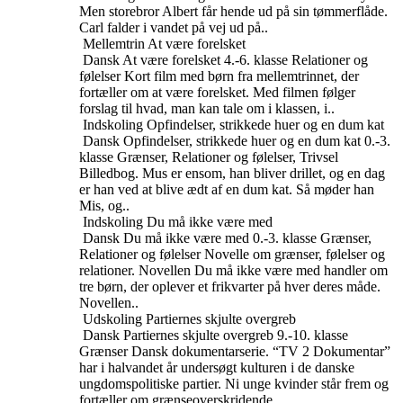
Men storebror Albert får hende ud på sin tømmerflåde.
Carl falder i vandet på vej ud på..
Mellemtrin
At være forelsket
Dansk
At være forelsket
4.-6. klasse
Relationer og
følelser
Kort film med børn fra mellemtrinnet, der
fortæller om at være forelsket. Med filmen følger
forslag til hvad, man kan tale om i klassen, i..
Indskoling
Opfindelser, strikkede huer og en dum kat
Dansk
Opfindelser, strikkede huer og en dum kat
0.-3.
klasse
Grænser, Relationer og følelser, Trivsel
Billedbog. Mus er ensom, han bliver drillet, og en dag
er han ved at blive ædt af en dum kat. Så møder han
Mis, og..
Indskoling
Du må ikke være med
Dansk
Du må ikke være med
0.-3. klasse
Grænser,
Relationer og følelser
Novelle om grænser, følelser og
relationer. Novellen Du må ikke være med handler om
tre børn, der oplever et frikvarter på hver deres måde.
Novellen..
Udskoling
Partiernes skjulte overgreb
Dansk
Partiernes skjulte overgreb
9.-10. klasse
Grænser
Dansk dokumentarserie. “TV 2 Dokumentar”
har i halvandet år undersøgt kulturen i de danske
ungdomspolitiske partier. Ni unge kvinder står frem og
fortæller om grænseoverskridende..