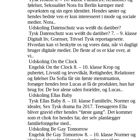
følelser, Seksualitet
Nora fra Berlin kæmper med
opvæksten og sin egen identitet. Hendes søster og
hendes bedste ven er kun interesseret i mode og sociale
medier. Nora..
Udskoling
Datenschutz was weißt du darüber?
Tysk
Datenschutz was weißt du darüber?
7. – 9. klasse
Digitalt liv, Grænser, Trivsel
Tysk reportageserie.
Hvordan kan vi beskytte os og vores data, når vi dagligt
bruger digitale medier. De fleste af os er klar over, at
vi..
Udskoling
On the Clock
Engelsk
On the Clock
8. – 10. klasse
Krop og
pubertet, Livsstil og levevilkår, Rettigheder, Relationer
og følelser
Da Sofia får sin første menstruation,
forsøger hendes bror Lucas at få de produkter, hun har
brug for. De bor alene uden forældre, og Lucas..
Udskoling
Ellas Baby
Tysk
Ellas Baby
8. – 10. klasse
Familieliv, Normer og
idealer, Sex
Tysk drama fra 2017. Teenageren Ella
bliver gravid efter hendes “første gang”. Det kommer
som et chok for hendes far, der selv planlægger
familieforøgelse med..
Udskoling
Be Gay Tomorrow
Engelsk
Be Gay Tomorrow
8. – 10. klasse
Normer og