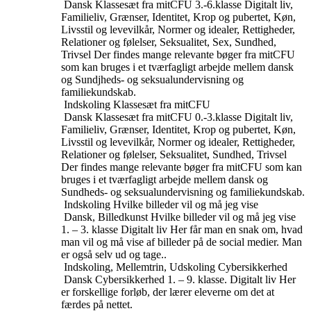
Dansk
Klassesæt fra mitCFU
3.-6.klasse
Digitalt liv,
Familieliv, Grænser, Identitet, Krop og pubertet, Køn,
Livsstil og levevilkår, Normer og idealer, Rettigheder,
Relationer og følelser, Seksualitet, Sex, Sundhed,
Trivsel
Der findes mange relevante bøger fra mitCFU
som kan bruges i et tværfagligt arbejde mellem dansk
og Sundjheds- og seksualundervisning og
familiekundskab.
Indskoling
Klassesæt fra mitCFU
Dansk
Klassesæt fra mitCFU
0.-3.klasse
Digitalt liv,
Familieliv, Grænser, Identitet, Krop og pubertet, Køn,
Livsstil og levevilkår, Normer og idealer, Rettigheder,
Relationer og følelser, Seksualitet, Sundhed, Trivsel
Der findes mange relevante bøger fra mitCFU som kan
bruges i et tværfagligt arbejde mellem dansk og
Sundheds- og seksualundervisning og familiekundskab.
Indskoling
Hvilke billeder vil og må jeg vise
Dansk, Billedkunst
Hvilke billeder vil og må jeg vise
1. – 3. klasse
Digitalt liv
Her får man en snak om, hvad
man vil og må vise af billeder på de social medier. Man
er også selv ud og tage..
Indskoling, Mellemtrin, Udskoling
Cybersikkerhed
Dansk
Cybersikkerhed
1. – 9. klasse.
Digitalt liv
Her
er forskellige forløb, der lærer eleverne om det at
færdes på nettet.