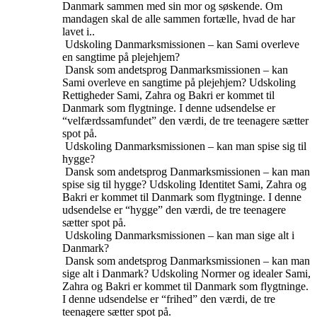
Danmark sammen med sin mor og søskende. Om
mandagen skal de alle sammen fortælle, hvad de har
lavet i..
Udskoling
Danmarksmissionen – kan Sami overleve
en sangtime på plejehjem?
Dansk som andetsprog
Danmarksmissionen – kan
Sami overleve en sangtime på plejehjem?
Udskoling
Rettigheder
Sami, Zahra og Bakri er kommet til
Danmark som flygtninge. I denne udsendelse er
“velfærdssamfundet” den værdi, de tre teenagere sætter
spot på.
Udskoling
Danmarksmissionen – kan man spise sig til
hygge?
Dansk som andetsprog
Danmarksmissionen – kan man
spise sig til hygge?
Udskoling
Identitet
Sami, Zahra og
Bakri er kommet til Danmark som flygtninge. I denne
udsendelse er “hygge” den værdi, de tre teenagere
sætter spot på.
Udskoling
Danmarksmissionen – kan man sige alt i
Danmark?
Dansk som andetsprog
Danmarksmissionen – kan man
sige alt i Danmark?
Udskoling
Normer og idealer
Sami,
Zahra og Bakri er kommet til Danmark som flygtninge.
I denne udsendelse er “frihed” den værdi, de tre
teenagere sætter spot på.