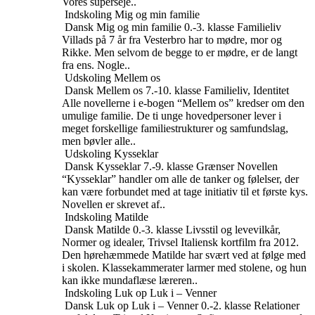
Vores superseje..
Indskoling
Mig og min familie
Dansk
Mig og min familie
0.-3. klasse
Familieliv
Villads på 7 år fra Vesterbro har to mødre, mor og
Rikke. Men selvom de begge to er mødre, er de langt
fra ens. Nogle..
Udskoling
Mellem os
Dansk
Mellem os
7.-10. klasse
Familieliv, Identitet
Alle novellerne i e-bogen “Mellem os” kredser om den
umulige familie. De ti unge hovedpersoner lever i
meget forskellige familiestrukturer og samfundslag,
men bøvler alle..
Udskoling
Kysseklar
Dansk
Kysseklar
7.-9. klasse
Grænser
Novellen
“Kysseklar” handler om alle de tanker og følelser, der
kan være forbundet med at tage initiativ til et første kys.
Novellen er skrevet af..
Indskoling
Matilde
Dansk
Matilde
0.-3. klasse
Livsstil og levevilkår,
Normer og idealer, Trivsel
Italiensk kortfilm fra 2012.
Den hørehæmmede Matilde har svært ved at følge med
i skolen. Klassekammerater larmer med stolene, og hun
kan ikke mundaflæse læreren..
Indskoling
Luk op Luk i – Venner
Dansk
Luk op Luk i – Venner
0.-2. klasse
Relationer