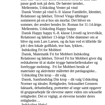
passe godt nok på dem. De børster tænder..
Mellemtrin, Udskoling
Venter på vind
Dansk
Venter på vind
6.-9. klasse
Familieliv, Identitet,
Relationer og følelser, Trivsel
Vinga tilbringer
sommeren på en ø hos sin morfar. Det bliver en
sommer, der ændrer hendes liv. Roman for 11-14-årige.
Mellemtrin, Udskoling
Happy happy
Dansk
Happy happy
6.-8. klasse
Livsstil og levevilkår,
Relationer og følelser
13-årige Ubbe drømmer om at
blive rig som Lars Larsen, og da han ved et tilfælde får
job i den lokale golfklub, tror han, lykken..
Indskoling
Fri for Mobberi
Dansk, Matematik
Fri for Mobberi
Indskoling
Relationer og følelser, Trivsel
Fri for Mobberi giver dig
redskaberne til at skabe trygge børnefællesskaber og
forebygge mobning. Fri for Mobberi består af
materialer og aktiviteter målrettet det pædagogiske..
Udskoling
Din krop – dit valg
Dansk, Samfundsfag
Din krop – dit valg
Udskoling
Normer og idealer, Rettigheder, Seksualitet
Gennem
faktaark, debatindlæg, portrætter af unge samt opgaver
til gruppearbejde får eleverne større viden om seksuelle
rettigheder. Det er vigtigt, at eleverne kender deres
rettigheder…
Indskoling
Heks!