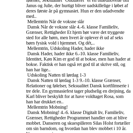
følelser, Seksualitet
“Onduleret” er en billednovelle om
Janus og Julie, der hurtigt bliver uadskillelige i løbet af
deres første år på gymnasiet. Hun er den udadvendte
med..
Mellemtrin
Når de voksne slår
Dansk
Når de voksne slår
4.-6. klasse
Familieliv,
Grænser, Rettigheder
Et hjem bør være det tryggeste
sted for alle børn, men hvert år oplever ét ud af seks
børn fysisk vold i hjemmet. Og dét,..
Mellemtrin, Udskoling
Hader, hader ikke
Dansk
Hader, hader ikke
6.-10. klasse
Familieliv,
Identitet, Køn
Kim er god til at bokse, men han hader at
bokse. Faktisk er han også ret god til at skrive stil, og
han har lige..
Udskoling
Natten til lørdag 1-3
Dansk
Natten til lørdag 1-3
9.-10. klasse
Grænser,
Relationer og følelser, Seksualitet
Dansk kortfilmserie i
tre dele. En gymnasiefest tager pludselig en drejning, da
Karl bliver beskyldt for at have voldtaget Rosa, som
han har drukket en..
Mellemtrin
Mobning!
Dansk
Mobning!
4.-6. klasse
Digitalt liv, Familieliv,
Grænser, Rettigheder
Programmet handler om at blive
mobbet. Danseren og skuespilleren Silas Holst fortæller
om sin barndom, og hvordan han blev mobbet i 10 år.