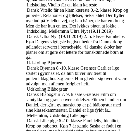
Indskoling
Vitello får en klam kæreste
Dansk
Vitello får en klam kæreste
0.-2. klasse
Krop og
pubertet, Relationer og følelser, Seksualitet
Der flytter
nye ind på Vitellos vej, og han håber, de har en dreng.
Men de har kun en tøs. Det lykkes pigen at lokke..
Indskoling, Mellemtrin
Ultra Nyt (19.11.2019)
Dansk
Ultra Nyt (19.11.2019)
2.-5. klasse
Familieliv,
Køn
Dagens vigtigste begivenheder fra Danmark og
udlandet serveret i børnehøjde. 41 danske skoler har
planer om at gøre det lettere for transkønnede børn at
gå..
Udskoling
Bjørnen
Dansk
Bjørnen
8.-10. klasse
Grænser
Carli er lige
startet i gymnasiet, da hun bliver inviteret til
puttemiddag hos 3.g’erne. Hun glæder sig over at være
udvalgt, men aftenen forløber helt..
Udskoling
Blåbogstur
Dansk
Blåbogstur
7.-9. klasse
Grænser
Film om
samtykke og grænseoverskridelser. Filmen handler om
Daniel, der går i gymnasiet og er på blåbogstur med
sine klassekammerater. Daniel er lige fyldt år,..
Mellemtrin, Udskoling
Lille pige
Dansk
Lille pige
6.-10. klasse
Familieliv, Identitet,
Krop og pubertet, Køn
7 år gamle Sasha er født i en