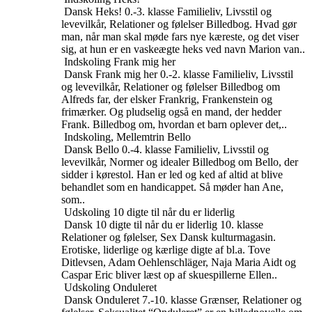
Dansk
Heks!
0.-3. klasse
Familieliv, Livsstil og
levevilkår, Relationer og følelser
Billedbog. Hvad gør
man, når man skal møde fars nye kæreste, og det viser
sig, at hun er en vaskeægte heks ved navn Marion van..
Indskoling
Frank mig her
Dansk
Frank mig her
0.-2. klasse
Familieliv, Livsstil
og levevilkår, Relationer og følelser
Billedbog om
Alfreds far, der elsker Frankrig, Frankenstein og
frimærker. Og pludselig også en mand, der hedder
Frank. Billedbog om, hvordan et barn oplever det,..
Indskoling, Mellemtrin
Bello
Dansk
Bello
0.-4. klasse
Familieliv, Livsstil og
levevilkår, Normer og idealer
Billedbog om Bello, der
sidder i kørestol. Han er led og ked af altid at blive
behandlet som en handicappet. Så møder han Ane,
som..
Udskoling
10 digte til når du er liderlig
Dansk
10 digte til når du er liderlig
10. klasse
Relationer og følelser, Sex
Dansk kulturmagasin.
Erotiske, liderlige og kærlige digte af bl.a. Tove
Ditlevsen, Adam Oehlenschläger, Naja Maria Aidt og
Caspar Eric bliver læst op af skuespillerne Ellen..
Udskoling
Onduleret
Dansk
Onduleret
7.-10. klasse
Grænser, Relationer og