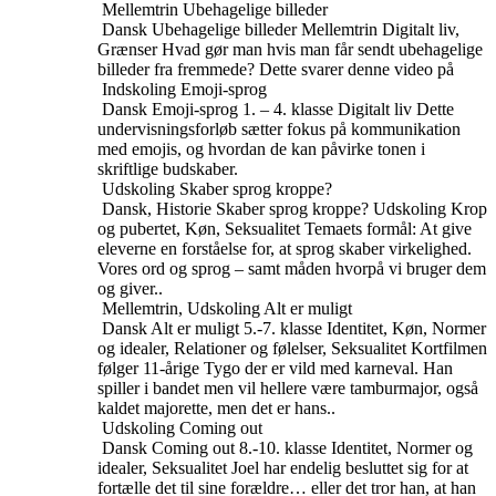
Mellemtrin
Ubehagelige billeder
Dansk
Ubehagelige billeder
Mellemtrin
Digitalt liv,
Grænser
Hvad gør man hvis man får sendt ubehagelige
billeder fra fremmede? Dette svarer denne video på
Indskoling
Emoji-sprog
Dansk
Emoji-sprog
1. – 4. klasse
Digitalt liv
Dette
undervisningsforløb sætter fokus på kommunikation
med emojis, og hvordan de kan påvirke tonen i
skriftlige budskaber.
Udskoling
Skaber sprog kroppe?
Dansk, Historie
Skaber sprog kroppe?
Udskoling
Krop
og pubertet, Køn, Seksualitet
Temaets formål: At give
eleverne en forståelse for, at sprog skaber virkelighed.
Vores ord og sprog – samt måden hvorpå vi bruger dem
og giver..
Mellemtrin, Udskoling
Alt er muligt
Dansk
Alt er muligt
5.-7. klasse
Identitet, Køn, Normer
og idealer, Relationer og følelser, Seksualitet
Kortfilmen
følger 11-årige Tygo der er vild med karneval. Han
spiller i bandet men vil hellere være tamburmajor, også
kaldet majorette, men det er hans..
Udskoling
Coming out
Dansk
Coming out
8.-10. klasse
Identitet, Normer og
idealer, Seksualitet
Joel har endelig besluttet sig for at
fortælle det til sine forældre… eller det tror han, at han