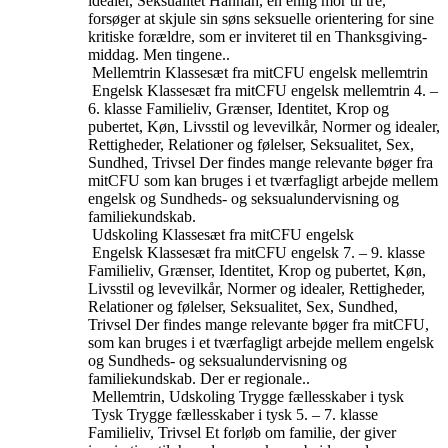
idealer, Seksualitet
Hannah, en enlig mor til tre,
forsøger at skjule sin søns seksuelle orientering for sine
kritiske forældre, som er inviteret til en Thanksgiving-
middag. Men tingene..
Mellemtrin
Klassesæt fra mitCFU engelsk mellemtrin
Engelsk
Klassesæt fra mitCFU engelsk mellemtrin
4. –
6. klasse
Familieliv, Grænser, Identitet, Krop og
pubertet, Køn, Livsstil og levevilkår, Normer og idealer,
Rettigheder, Relationer og følelser, Seksualitet, Sex,
Sundhed, Trivsel
Der findes mange relevante bøger fra
mitCFU som kan bruges i et tværfagligt arbejde mellem
engelsk og Sundheds- og seksualundervisning og
familiekundskab.
Udskoling
Klassesæt fra mitCFU engelsk
Engelsk
Klassesæt fra mitCFU engelsk
7. – 9. klasse
Familieliv, Grænser, Identitet, Krop og pubertet, Køn,
Livsstil og levevilkår, Normer og idealer, Rettigheder,
Relationer og følelser, Seksualitet, Sex, Sundhed,
Trivsel
Der findes mange relevante bøger fra mitCFU,
som kan bruges i et tværfagligt arbejde mellem engelsk
og Sundheds- og seksualundervisning og
familiekundskab. Der er regionale..
Mellemtrin, Udskoling
Trygge fællesskaber i tysk
Tysk
Trygge fællesskaber i tysk
5. – 7. klasse
Familieliv, Trivsel
Et forløb om familie, der giver