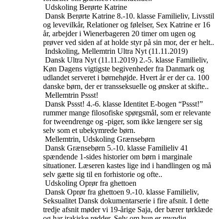
Udskoling
Berørte Katrine
Dansk
Berørte Katrine
8.-10. klasse
Familieliv, Livsstil
og levevilkår, Relationer og følelser, Sex
Katrine er 16
år, arbejder i Wienerbageren 20 timer om ugen og
prøver ved siden af at holde styr på sin mor, der er helt..
Indskoling, Mellemtrin
Ultra Nyt (11.11.2019)
Dansk
Ultra Nyt (11.11.2019)
2.-5. klasse
Familieliv,
Køn
Dagens vigtigste begivenheder fra Danmark og
udlandet serveret i børnehøjde. Hvert år er der ca. 100
danske børn, der er transseksuelle og ønsker at skifte..
Mellemtrin
Pssst!
Dansk
Pssst!
4.-6. klasse
Identitet
E-bogen “Pssst!”
rummer mange filosofiske spørgsmål, som er relevante
for tweendrenge og -piger, som ikke længere ser sig
selv som et ubekymrede børn.
Mellemtrin, Udskoling
Grænsebørn
Dansk
Grænsebørn
5.-10. klasse
Familieliv
41
spændende 1-sides historier om børn i marginale
situationer. Læseren kastes lige ind i handlingen og må
selv gætte sig til en forhistorie og ofte..
Udskoling
Oprør fra ghettoen
Dansk
Oprør fra ghettoen
9.-10. klasse
Familieliv,
Seksualitet
Dansk dokumentarserie i fire afsnit. I dette
tredje afsnit møder vi 19-årige Saja, der bærer tørklæde
og har irakiske rødder. Selv om hun er myndig,..