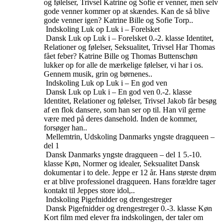
og følelser, Trivsel
Katrine og Sofie er venner, men selv
gode venner kommer op at skændes. Kan de så blive
gode venner igen? Katrine Bille og Sofie Torp..
Indskoling
Luk op Luk i – Forelsket
Dansk
Luk op Luk i – Forelsket
0.-2. klasse
Identitet,
Relationer og følelser, Seksualitet, Trivsel
Har Thomas
fået feber? Katrine Bille og Thomas Buttenschøn
lukker op for alle de mærkelige følelser, vi har i os.
Gennem musik, grin og børnenes..
Indskoling
Luk op Luk i – En god ven
Dansk
Luk op Luk i – En god ven
0.-2. klasse
Identitet, Relationer og følelser, Trivsel
Jakob får besøg
af en flok dansere, som han ser op til. Han vil gerne
være med på deres dansehold. Inden de kommer,
forsøger han..
Mellemtrin, Udskoling
Danmarks yngste dragqueen –
del 1
Dansk
Danmarks yngste dragqueen – del 1
5.-10.
klasse
Køn, Normer og idealer, Seksualitet
Dansk
dokumentar i to dele. Jeppe er 12 år. Hans største drøm
er at blive professionel dragqueen. Hans forældre tager
kontakt til Jeppes store idol,..
Indskoling
Pigefnidder og drengestreger
Dansk
Pigefnidder og drengestreger
0.-3. klasse
Køn
Kort film med elever fra indskolingen, der taler om