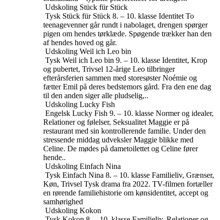
Udskoling
Stück für Stück
Tysk
Stück für Stück
8. – 10. klasse
Identitet
To
teenagevenner går rundt i nabolaget, drengen spørger
pigen om hendes tørklæde. Spøgende trækker han den
af ​​hendes hoved og går.
Udskoling
Weil ich Leo bin
Tysk
Weil ich Leo bin
9. – 10. klasse
Identitet, Krop
og pubertet, Trivsel
12-årige Leo tilbringer
efterårsferien sammen med storesøster Noémie og
fætter Emil på deres bedstemors gård. Fra den ene dag
til den anden siger alle pludselig,..
Udskoling
Lucky Fish
Engelsk
Lucky Fish
9. – 10. klasse
Normer og idealer,
Relationer og følelser, Seksualitet
Maggie er på
restaurant med sin kontrollerende familie. Under den
stressende middag udveksler Maggie blikke med
Celine. De mødes på dametoilettet og Celine fører
hende..
Udskoling
Einfach Nina
Tysk
Einfach Nina
8. – 10. klasse
Familieliv, Grænser,
Køn, Trivsel
Tysk drama fra 2022. TV-filmen fortæller
en rørende familiehistorie om kønsidentitet, accept og
samhørighed
Udskoling
Kokon
Tysk
Kokon
8. – 10. klasse
Familieliv, Relationer og