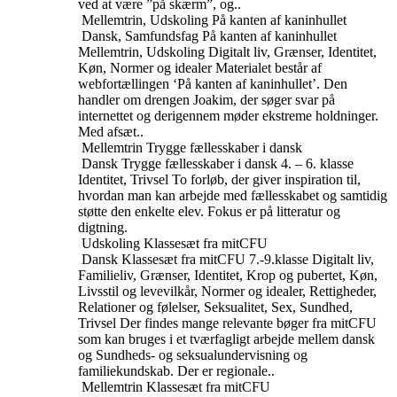
ved at være ”på skærm”, og..
Mellemtrin, Udskoling
På kanten af kaninhullet
Dansk, Samfundsfag
På kanten af kaninhullet
Mellemtrin, Udskoling
Digitalt liv, Grænser, Identitet,
Køn, Normer og idealer
Materialet består af
webfortællingen ‘På kanten af kaninhullet’. Den
handler om drengen Joakim, der søger svar på
internettet og derigennem møder ekstreme holdninger.
Med afsæt..
Mellemtrin
Trygge fællesskaber i dansk
Dansk
Trygge fællesskaber i dansk
4. – 6. klasse
Identitet, Trivsel
To forløb, der giver inspiration til,
hvordan man kan arbejde med fællesskabet og samtidig
støtte den enkelte elev. Fokus er på litteratur og
digtning.
Udskoling
Klassesæt fra mitCFU
Dansk
Klassesæt fra mitCFU
7.-9.klasse
Digitalt liv,
Familieliv, Grænser, Identitet, Krop og pubertet, Køn,
Livsstil og levevilkår, Normer og idealer, Rettigheder,
Relationer og følelser, Seksualitet, Sex, Sundhed,
Trivsel
Der findes mange relevante bøger fra mitCFU
som kan bruges i et tværfagligt arbejde mellem dansk
og Sundheds- og seksualundervisning og
familiekundskab. Der er regionale..
Mellemtrin
Klassesæt fra mitCFU