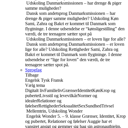
Udskoling
Danmarksmissionen – har drenge & piger
samme muligheder?
Dansk som andetsprog
Danmarksmissionen – har
drenge & piger samme muligheder?
Udskoling
Køn
Sami, Zahra og Bakri er kommet til Danmark som
flygtninge. I denne udsendelse er “kønsligestilling” den
værdi, de tre teenagere sætter spot på
Udskoling
Danmarksmissionen – er loven lige for alle?
Dansk som andetsprog
Danmarksmissionen – er loven
lige for alle?
Udskoling
Rettigheder
Sami, Zahra og
Bakri er kommet til Danmark som flygtninge. I denne
udsendelse er “lige for loven” den værdi, de tre
teenagere sætter spot på.
Sprogfag
Tilbage
Engelsk
Tysk
Fransk
Vælg tema
Digitalt liv
Familieliv
Grænser
Identitet
Køn
Krop og
pubertet
Livsstil og levevilkår
Normer og
idealer
Relationer og
følelser
Rettigheder
Seksualitet
Sex
Sundhed
Trivsel
Mellemtrin, Udskoling
Wonder
Engelsk
Wonder
5. – 9. klasse
Grænser, Identitet, Krop
og pubertet, Relationer og følelser
Auggie har et
vansiret ansigt og gemmer sig bag sin astronauthjelm.