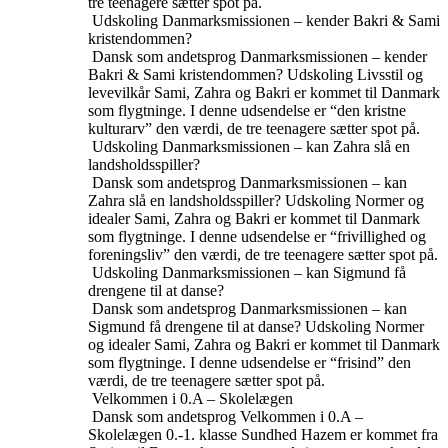
tre teenagere sætter spot på.
Udskoling
Danmarksmissionen – kender Bakri & Sami
kristendommen?
Dansk som andetsprog
Danmarksmissionen – kender
Bakri & Sami kristendommen?
Udskoling
Livsstil og
levevilkår
Sami, Zahra og Bakri er kommet til Danmark
som flygtninge. I denne udsendelse er “den kristne
kulturarv” den værdi, de tre teenagere sætter spot på.
Udskoling
Danmarksmissionen – kan Zahra slå en
landsholdsspiller?
Dansk som andetsprog
Danmarksmissionen – kan
Zahra slå en landsholdsspiller?
Udskoling
Normer og
idealer
Sami, Zahra og Bakri er kommet til Danmark
som flygtninge. I denne udsendelse er “frivillighed og
foreningsliv” den værdi, de tre teenagere sætter spot på.
Udskoling
Danmarksmissionen – kan Sigmund få
drengene til at danse?
Dansk som andetsprog
Danmarksmissionen – kan
Sigmund få drengene til at danse?
Udskoling
Normer
og idealer
Sami, Zahra og Bakri er kommet til Danmark
som flygtninge. I denne udsendelse er “frisind” den
værdi, de tre teenagere sætter spot på.
Velkommen i 0.A – Skolelægen
Dansk som andetsprog
Velkommen i 0.A –
Skolelægen
0.-1. klasse
Sundhed
Hazem er kommet fra