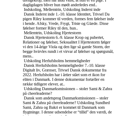
drengekrop, men har altid vidst, at hun er en pige. I
dagligdagen bliver hun mødt anderledes end..
Indskoling, Mellemtrin, Udskoling
Inderst inde
Dansk
Inderst inde
1.-10. klasse
Identitet, Trivsel
Da
pigen Riley kommer til verden, formes fem følelser inde
i hende. Afsky, Vrede, Frygt, Triste og Glæde. Disse
følelser former Riley til den, hun..
Mellemtrin, Udskoling
Hjertestorm
Dansk
Hjertestorm
6.-9. klasse
Krop og pubertet,
Relationer og følelser, Seksualitet
I Hjertestorm følger
vi den 14-årige Viola og den lige så gamle Storm, der
begge hvirvles rundt i et virvar af følelser og spørgsmål,
mens..
Udskoling
Herlufsholms hemmeligheder
Dansk
Herlufsholms hemmeligheder
7.-10. klasse
Digitalt liv, Grænser, Trivsel
Dansk dokumentar fra
2022. Herlufsholm har i årtier stået som et ikon for
eliten i Danmark. I denne dokumentar fortæller en
række tidligere elever, at..
Udskoling
Danmarksmissionen – stoler Sami & Zahra
på cheerleaderne?
Dansk som andetsprog
Danmarksmissionen – stoler
Sami & Zahra på cheerleaderne?
Udskoling
Sundhed
Sami, Zahra og Bakri er kommet til Danmark som
flygtninge. I denne udsendelse er “tillid” den værdi, de