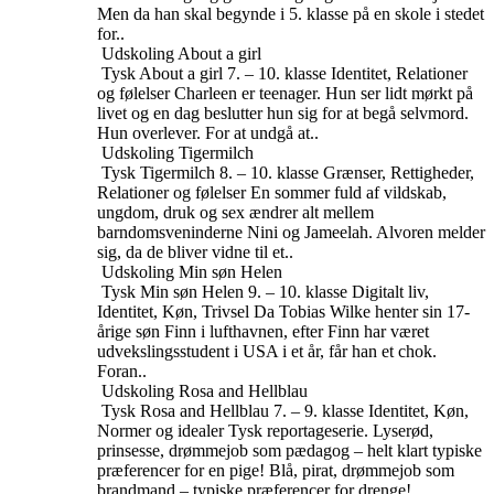
Men da han skal begynde i 5. klasse på en skole i stedet
for..
Udskoling
About a girl
Tysk
About a girl
7. – 10. klasse
Identitet, Relationer
og følelser
Charleen er teenager. Hun ser lidt mørkt på
livet og en dag beslutter hun sig for at begå selvmord.
Hun overlever. For at undgå at..
Udskoling
Tigermilch
Tysk
Tigermilch
8. – 10. klasse
Grænser, Rettigheder,
Relationer og følelser
En sommer fuld af vildskab,
ungdom, druk og sex ændrer alt mellem
barndomsveninderne Nini og Jameelah. Alvoren melder
sig, da de bliver vidne til et..
Udskoling
Min søn Helen
Tysk
Min søn Helen
9. – 10. klasse
Digitalt liv,
Identitet, Køn, Trivsel
Da Tobias Wilke henter sin 17-
årige søn Finn i lufthavnen, efter Finn har været
udvekslingsstudent i USA i et år, får han et chok.
Foran..
Udskoling
Rosa and Hellblau
Tysk
Rosa and Hellblau
7. – 9. klasse
Identitet, Køn,
Normer og idealer
Tysk reportageserie. Lyserød,
prinsesse, drømmejob som pædagog – helt klart typiske
præferencer for en pige! Blå, pirat, drømmejob som
brandmand – typiske præferencer for drenge!..