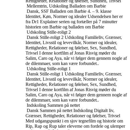
Rettigheder, Relationer og følelser, Sundhed, Trivsel
Mellemtrin, Udskoling
Balladen om Barbie
Dansk, SSF
Balladen om Barbie
4. – 9. klasse
Identitet, Køn, Normer og idealer
Udsendelsen her er
fra Dr1 Explainer serien og fortæller på 7 minutter
historien om Barbie og balladen om Barbie
Udskoling
Stille-roligt 2
Dansk
Stille-roligt 2
Udskoling
Familieliv, Grænser,
Identitet, Livsstil og levevilkår, Normer og idealer,
Rettigheder, Relationer og følelser, Sex, Sundhed,
Trivsel
I denne kortfilm af Jonas Risvig møder du
Salim, Caro og Aya, når vi følger dem gennem nogle af
de dilemmaer, som kan være forbundet..
Udskoling
Stille-roligt 1
Dansk
Stille-roligt 1
Udskoling
Familieliv, Grænser,
Identitet, Livsstil og levevilkår, Normer og idealer,
Rettigheder, Relationer og følelser, Sex, Sundhed,
Trivsel
I denne kortfilm af Jonas Risvig møder du
Salim, Caro og Aya, når vi følger dem gennem nogle af
de dilemmaer, som kan være forbundet..
Indskoling
Sammen på nettet
Dansk
Sammen på nettet
Indskoling
Digitalt liv,
Grænser, Rettigheder, Relationer og følelser, Trivsel
Med udgangspunkt i en sjov tegnefilm og historie om
Rip, Rap og Rup taler eleverne om fordele og ulemper