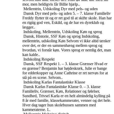
mor, men heldigvis får Billie hjælp..
Mellemtrin, Udskoling
Dyr med pels- og uden
Dansk
Dyr med pels- og uden
5. – 7. klasse
Familieliv
Freddy flytter tit og er ret god til at skifte skole. Han har
en rigtig god ven, Eskild, og de har en dyreklub og
lægger..
Indskoling, Mellemtrin, Udskoling
Køn og sprog
Dansk, Historie, SSF
Køn og sprog
Indskoling,
mellemtrin, udskoling
Køn
Selvom vi ikke altid tænker
over det, er der en sammenhæng mellem sprog og
hvordan, vi forstår køn. Vores sprog er nemlig det, man
kan kalde..
Indskoling
Respekt
Dansk, SSF
Respekt
1. – 3. klasse
Grænser
Hvad er
en grænse? Benjamin har højdeskræk, Julie er bange
for edderkopper og Anne Cathrine er ret nervøs for at
stå på en scene. Selvom..
Indskoling
Karlas Fantalastiske Klasse
Dansk
Karlas Fantalastiske Klasse
0. – 3. klasse
Familieliv, Grænser, Køn, Relationer og følelser,
Sundhed, Trivsel
Karla er en helt almindelig kylling på
8 år med familie, klassekammerater, venner og det hele.
Hver dag tager hun skolebussen sammen med
kammeraterne. I..