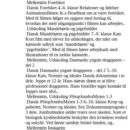
Mellemtrin
Forelsket
Dansk
Forelsket
4.-6. klasse
Relationer og følelser
Animationsfilmen In a Heartbeat om at være forelsket.
Med til filmen følger en opgave med forslag til,
hvordan der med udgangspunkt i filmen kan arbejdes..
Udskoling
Mandehørm og pigefnidder
Dansk
Mandehørm og pigefnidder
7.-9. klasse
Køn
Kort film med elever fra udskolingen, der taler om
kønnede udtryk som ‘mandehørm’ og
‘pigefnidder’. Med til filmen hører arbejdsark med
illustrationer til en række kønnede..
Mellemtrin, Udskoling
Danmarks yngste dragqueen –
del 2
Dansk
Danmarks yngste dragqueen – del 2
5.-10.
klasse
Køn, Normer og idealer
Dansk dokumentar i to
dele. Jeppe er 12 år. Hans største drøm er at blive
professionel dragqueen. Hans forældre tager kontakt til
Jeppes store idol,..
Mellemtrin, Udskoling
#StopJomfruMyten 1-3
Dansk
#StopJomfruMyten 1-3
6.-10. klasse
Krop og
pubertet, Normer og idealer, Sex
Dokumentarprogram i
3 dele. Jomfruhinden sidder tværs over skeden. Som et
biologisk kyskhedsbælte beskytter den kvindens renhed
og uskyld. Ved første samleje brister hinden, og..
Mellemtrin
Instagrim