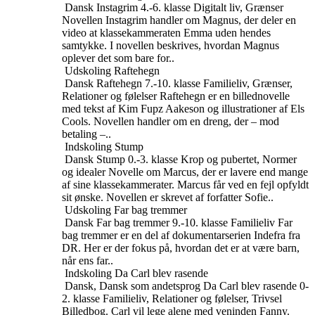
Dansk
Instagrim
4.-6. klasse
Digitalt liv, Grænser
Novellen Instagrim handler om Magnus, der deler en
video at klassekammeraten Emma uden hendes
samtykke. I novellen beskrives, hvordan Magnus
oplever det som bare for..
Udskoling
Raftehegn
Dansk
Raftehegn
7.-10. klasse
Familieliv, Grænser,
Relationer og følelser
Raftehegn er en billednovelle
med tekst af Kim Fupz Aakeson og illustrationer af Els
Cools. Novellen handler om en dreng, der – mod
betaling –..
Indskoling
Stump
Dansk
Stump
0.-3. klasse
Krop og pubertet, Normer
og idealer
Novelle om Marcus, der er lavere end mange
af sine klassekammerater. Marcus får ved en fejl opfyldt
sit ønske. Novellen er skrevet af forfatter Sofie..
Udskoling
Far bag tremmer
Dansk
Far bag tremmer
9.-10. klasse
Familieliv
Far
bag tremmer er en del af dokumentarserien Indefra fra
DR. Her er der fokus på, hvordan det er at være barn,
når ens far..
Indskoling
Da Carl blev rasende
Dansk, Dansk som andetsprog
Da Carl blev rasende
0-
2. klasse
Familieliv, Relationer og følelser, Trivsel
Billedbog. Carl vil lege alene med veninden Fanny.