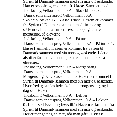
Syrien til Danmark sammen med sin mor og søskende.
Han er seks år og er startet i 0. klasse. Sammen med..
Indskoling
Velkommen i 0.A – Skolebiblioteket
Dansk som andetsprog
Velkommen i 0.A –
Skolebiblioteket
0.-1. klasse
Trivsel
Hazem er kommet
fra Syrien til Danmark sammen med sin mor og
søskende. I dette afsnit er trivsel et oplagt emne at
medtænke, så eleverne..
Indskoling
Velkommen i 0.A – På tur
Dansk som andetsprog
Velkommen i 0.A – På tur
0.-1.
klasse
Familieliv
Hazem er kommet fra Syrien til
Danmark sammen med sin mor og søskende. I dette
afsnit er familieliv et oplagt emne at medtænke, så
eleverne..
Indskoling
Velkommen i 0.A – Morgensang
Dansk som andetsprog
Velkommen i 0.A –
Morgensang
0.-1. klasse
Identitet
Hazem er kommet fra
Syrien til Danmark sammen med sin mor og søskende.
Hver fredag samles hele skolen til morgensang, og i
dag skal Hazem..
Indskoling
Velkommen i 0.A – Lektier
Dansk som andetsprog
Velkommen i 0.A – Lektier
0.-1. klasse
Livsstil og levevilkår
Hazem er kommet fra
Syrien til Danmark sammen med sin mor og søskende.
Der er mange ting at lære, når man går i 0. klasse,..