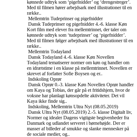
kønnede udtryk som ‘pigefnidder’ og ‘drengestreger’.
Med til filmen hører arbejdsark med illustrationer til en
række..
Mellemtrin
Tudeprinser og pigefnidder
Dansk
Tudeprinser og pigefnidder
4.-6. klasse
Køn
Kort film med elever fra mellemtrinnet, der taler om
kønnede udtryk som ‘tudeprinser’ og ‘pigefnidder’.
Med til filmen følger arbejdsark med illustrationer til en
række..
Mellemtrin
Todayland
Dansk
Todayland
4.-6. klasse
Køn
Novellen
Todayland tematiserer normer om køn og handler om
en idrætstime i en klasse på mellemtrinnet. Novellen er
skrevet af forfatter Sofie Boysen og er..
Indskoling
Oprør
Dansk
Oprør
0.-3. klasse
Køn
Novellen Oprør handler
om Kaya og Tobias, der går på et fritidshjem, hvor de
voksne har planlagt kønsopdelte aktiviteter. Det vil
Kaya ikke finde sig..
Indskoling, Mellemtrin
Ultra Nyt (08.05.2019)
Dansk
Ultra Nyt (08.05.2019)
2.-5. klasse
Digitalt liv,
Normer og idealer
Dagens vigtigste begivenheder fra
Danmark og udlandet serveret i børnehøjde. Der er
masser af billeder af smukke og slanke mennesker på
de sociale medier, og..