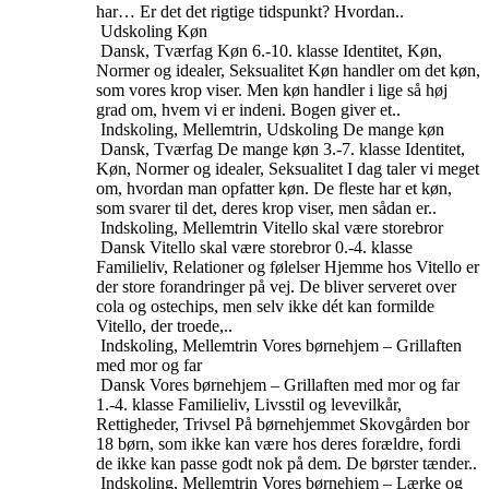
har… Er det det rigtige tidspunkt? Hvordan..
Udskoling
Køn
Dansk, Tværfag
Køn
6.-10. klasse
Identitet, Køn,
Normer og idealer, Seksualitet
Køn handler om det køn,
som vores krop viser. Men køn handler i lige så høj
grad om, hvem vi er indeni. Bogen giver et..
Indskoling, Mellemtrin, Udskoling
De mange køn
Dansk, Tværfag
De mange køn
3.-7. klasse
Identitet,
Køn, Normer og idealer, Seksualitet
I dag taler vi meget
om, hvordan man opfatter køn. De fleste har et køn,
som svarer til det, deres krop viser, men sådan er..
Indskoling, Mellemtrin
Vitello skal være storebror
Dansk
Vitello skal være storebror
0.-4. klasse
Familieliv, Relationer og følelser
Hjemme hos Vitello er
der store forandringer på vej. De bliver serveret over
cola og ostechips, men selv ikke dét kan formilde
Vitello, der troede,..
Indskoling, Mellemtrin
Vores børnehjem – Grillaften
med mor og far
Dansk
Vores børnehjem – Grillaften med mor og far
1.-4. klasse
Familieliv, Livsstil og levevilkår,
Rettigheder, Trivsel
På børnehjemmet Skovgården bor
18 børn, som ikke kan være hos deres forældre, fordi
de ikke kan passe godt nok på dem. De børster tænder..
Indskoling, Mellemtrin
Vores børnehjem – Lærke og