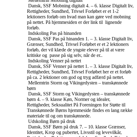
Mellemtrin
Mobning digitalt
Dansk, SSF
Mobning digitalt
4. – 6. klasse
Digitalt liv,
Rettigheder, Sundhed, Trivsel
Forløbet er et 1-2
lektioners forløb om hvad man kan gøre ved mobning
på nettet. På hjemmesiden er der link til lignende
forløb.
Indskoling
Pas på hinanden
Dansk, SSF
Pas på hinanden
1. – 3. klasse
Digitalt liv,
Grænser, Sundhed, Trivsel
Forløbet er et 2 lektioners
forløb, der vil klæde de yngste elever på til at være
kritiske og passe på sig selv, når de er..
Indskoling
Venner på nettet
Dansk, SSF
Venner på nettet
1. – 3. klasse
Digitalt liv,
Rettigheder, Sundhed, Trivsel
Forløbet her er et forløb
på ca. 2 lektioner om god og tryg adfærd på nettet.
Mellemtrin
Storm og Vikingedysten – transkønnede
børn
Dansk, SSF
Storm og Vikingedysten – transkønnede
børn
4. – 9. klasse
Køn, Normer og idealer,
Rettigheder, Seksualitet
På Foreningen for Støtte til
Transkønnede Børns hjemmeside findes en lang række
materiale til og om transkønnede.
Udskoling
Børn på druk
Dansk, SSF
Børn på druk
7. – 10. klasse
Grænser,
Identitet, Krop og pubertet, Livsstil og levevilkår,