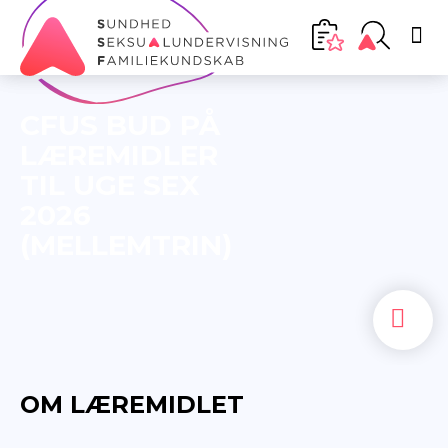
CFUS BUD PÅ
LÆREMIDLER
TIL UGE SEX
2026
(MELLEMTRIN)
OM LÆREMIDLET