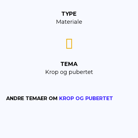
TYPE
Materiale
TEMA
Krop og pubertet
ANDRE TEMAER OM
KROP OG PUBERTET