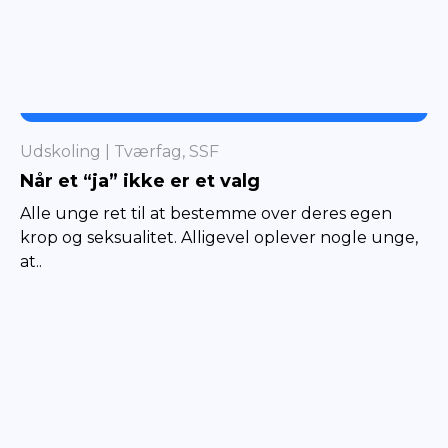
TVÆRFAG
Udskoling
Tværfag, SSF
Når et “ja” ikke er et valg
Alle unge ret til at bestemme over deres egen
krop og seksualitet. Alligevel oplever nogle unge,
at..