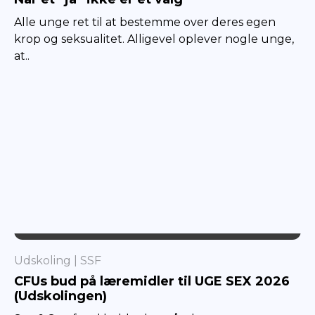
Alle unge ret til at bestemme over deres egen
krop og seksualitet. Alligevel oplever nogle unge,
at..
SSF
Udskoling
SSF
CFUs bud på læremidler til UGE SEX 2026
(Udskolingen)