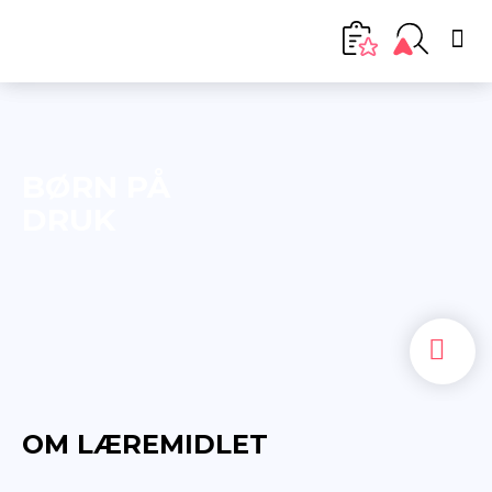
BØRN PÅ
DRUK
OM LÆREMIDLET