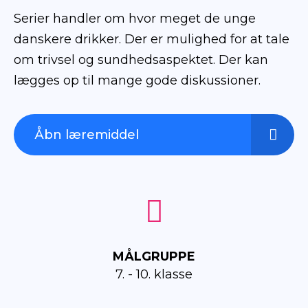
Serier handler om hvor meget de unge
danskere drikker. Der er mulighed for at tale
Åbn læremiddel
om trivsel og sundhedsaspektet. Der kan
lægges op til mange gode diskussioner.
Åbn læremiddel
MÅLGRUPPE
7. - 10. klasse