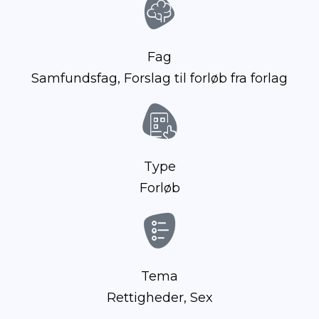
Fag
Samfundsfag, Forslag til forløb fra forlag
Type
Forløb
Tema
Rettigheder, Sex