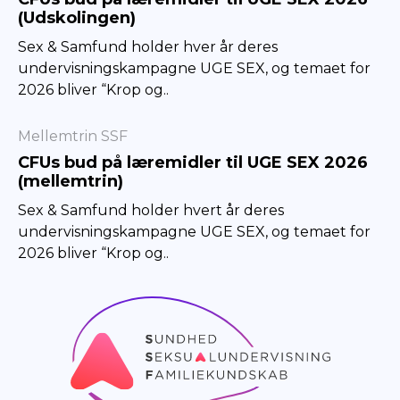
TVÆRFAG
(Udskolingen)
Sex & Samfund holder hver år deres
undervisningskampagne UGE SEX, og temaet for
2026 bliver “Krop og..
Mellemtrin
SSF
SSF
CFUs bud på læremidler til UGE SEX 2026
(mellemtrin)
Sex & Samfund holder hvert år deres
undervisningskampagne UGE SEX, og temaet for
2026 bliver “Krop og..
SSF