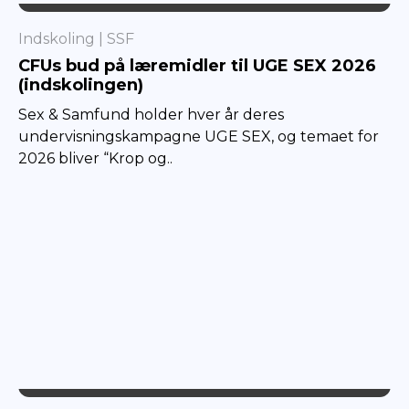
SSF
Indskoling
SSF
CFUs bud på læremidler til UGE SEX 2026
(indskolingen)
Sex & Samfund holder hver år deres
undervisningskampagne UGE SEX, og temaet for
2026 bliver “Krop og..