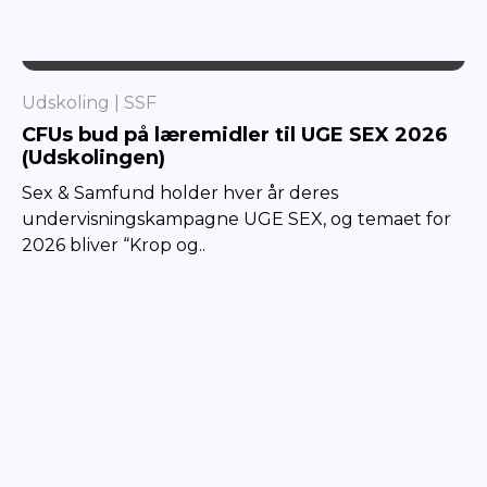
SSF
Udskoling
SSF
CFUs bud på læremidler til UGE SEX 2026
(Udskolingen)
Sex & Samfund holder hver år deres
undervisningskampagne UGE SEX, og temaet for
2026 bliver “Krop og..