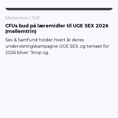
SSF
Mellemtrin
SSF
CFUs bud på læremidler til UGE SEX 2026
(mellemtrin)
Sex & Samfund holder hvert år deres
undervisningskampagne UGE SEX, og temaet for
2026 bliver “Krop og..