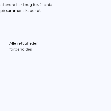
lille træ, der ikke tør springe ud. Det er svært a
n måske kan venskabet danne grobund for en he
 at lytte og mærke, hvad andre har brug for. Ja
r natur, pensel, saks og papir sammen skaber et
 og leg.
teriale
Alle rettigheder
forbeholdes
klæring
Cookies