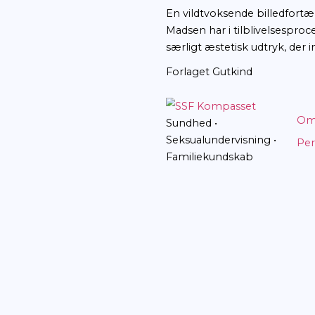
Lille Træ er hist
lege sammen, nå
forståelse?
En vildtvoksende
Madsen har i til
særligt æstetisk 
Forlaget Gutkin
Sundhed •
Seksualundervisn
Familiekundska