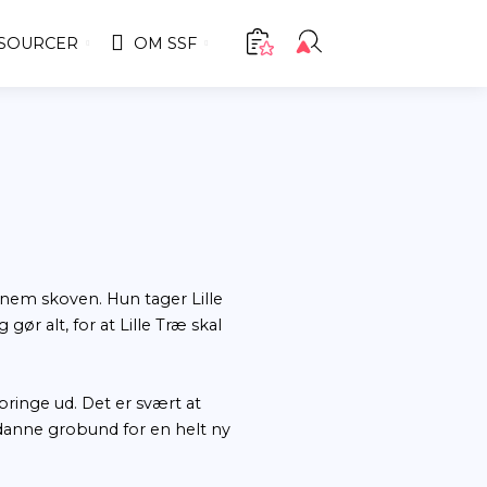
TENCELØFT
RESSOURCER
OM SS
 pige kommer springende gennem skoven. Hun tager L
 fuld af gode idéer og gør alt, for at Lille Træ 
der galt med Lille Træ?