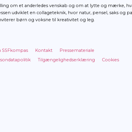
orien om et spirende venskab mellem en pige og et 
r man kommer fra vidt forskellige verdener, me
 billedfortælling om et anderledes venskab og om
blivelsesprocessen udviklet en collageteknik, hvo
udtryk, der inviterer børn og voksne til kreativitet
d
Om SSFkompas
Kontakt
Pressema
ing •
Persondatapolitik
Tilgængelighedser
b