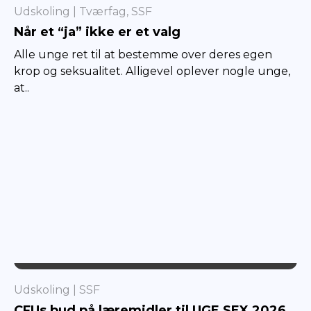
TVÆRFAG
Udskoling
Tværfag, SSF
Når et “ja” ikke er et valg
Alle unge ret til at bestemme over deres egen
krop og seksualitet. Alligevel oplever nogle unge,
at..
SSF
Udskoling
SSF
CFUs bud på læremidler til UGE SEX 2026