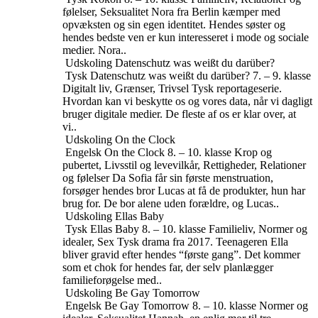
følelser, Seksualitet
Nora fra Berlin kæmper med
opvæksten og sin egen identitet. Hendes søster og
hendes bedste ven er kun interesseret i mode og sociale
medier. Nora..
Udskoling
Datenschutz was weißt du darüber?
Tysk
Datenschutz was weißt du darüber?
7. – 9. klasse
Digitalt liv, Grænser, Trivsel
Tysk reportageserie.
Hvordan kan vi beskytte os og vores data, når vi dagligt
bruger digitale medier. De fleste af os er klar over, at
vi..
Udskoling
On the Clock
Engelsk
On the Clock
8. – 10. klasse
Krop og
pubertet, Livsstil og levevilkår, Rettigheder, Relationer
og følelser
Da Sofia får sin første menstruation,
forsøger hendes bror Lucas at få de produkter, hun har
brug for. De bor alene uden forældre, og Lucas..
Udskoling
Ellas Baby
Tysk
Ellas Baby
8. – 10. klasse
Familieliv, Normer og
idealer, Sex
Tysk drama fra 2017. Teenageren Ella
bliver gravid efter hendes “første gang”. Det kommer
som et chok for hendes far, der selv planlægger
familieforøgelse med..
Udskoling
Be Gay Tomorrow
Engelsk
Be Gay Tomorrow
8. – 10. klasse
Normer og