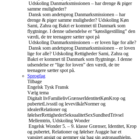
Udskoling
Danmarksmissionen – har drenge & piger
samme muligheder?
Dansk som andetsprog
Danmarksmissionen – har
drenge & piger samme muligheder?
Udskoling
Køn
Sami, Zahra og Bakri er kommet til Danmark som
flygtninge. I denne udsendelse er “kønsligestilling” den
værdi, de tre teenagere sætter spot på
Udskoling
Danmarksmissionen – er loven lige for alle?
Dansk som andetsprog
Danmarksmissionen – er loven
lige for alle?
Udskoling
Rettigheder
Sami, Zahra og
Bakri er kommet til Danmark som flygtninge. I denne
udsendelse er “lige for loven” den værdi, de tre
teenagere sætter spot på.
Sprogfag
Tilbage
Engelsk
Tysk
Fransk
Vælg tema
Digitalt liv
Familieliv
Grænser
Identitet
Køn
Krop og
pubertet
Livsstil og levevilkår
Normer og
idealer
Relationer og
følelser
Rettigheder
Seksualitet
Sex
Sundhed
Trivsel
Mellemtrin, Udskoling
Wonder
Engelsk
Wonder
5. – 9. klasse
Grænser, Identitet, Krop
og pubertet, Relationer og følelser
Auggie har et
vansiret ansigt og gemmer sig bag sin astronauthjelm.