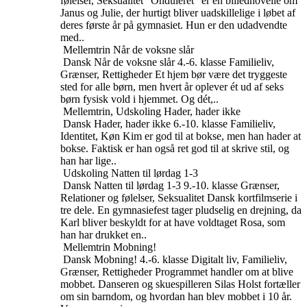
følelser, Seksualitet
“Onduleret” er en billednovelle om
Janus og Julie, der hurtigt bliver uadskillelige i løbet af
deres første år på gymnasiet. Hun er den udadvendte
med..
Mellemtrin
Når de voksne slår
Dansk
Når de voksne slår
4.-6. klasse
Familieliv,
Grænser, Rettigheder
Et hjem bør være det tryggeste
sted for alle børn, men hvert år oplever ét ud af seks
børn fysisk vold i hjemmet. Og dét,..
Mellemtrin, Udskoling
Hader, hader ikke
Dansk
Hader, hader ikke
6.-10. klasse
Familieliv,
Identitet, Køn
Kim er god til at bokse, men han hader at
bokse. Faktisk er han også ret god til at skrive stil, og
han har lige..
Udskoling
Natten til lørdag 1-3
Dansk
Natten til lørdag 1-3
9.-10. klasse
Grænser,
Relationer og følelser, Seksualitet
Dansk kortfilmserie i
tre dele. En gymnasiefest tager pludselig en drejning, da
Karl bliver beskyldt for at have voldtaget Rosa, som
han har drukket en..
Mellemtrin
Mobning!
Dansk
Mobning!
4.-6. klasse
Digitalt liv, Familieliv,
Grænser, Rettigheder
Programmet handler om at blive
mobbet. Danseren og skuespilleren Silas Holst fortæller
om sin barndom, og hvordan han blev mobbet i 10 år.