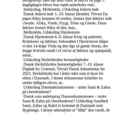
drengekrop, men har altid vidst, at hun er en pige. I
dagligdagen bliver hun mødt anderledes end..
Indskoling, Mellemtrin, Udskoling
Inderst inde
Dansk
Inderst inde
1.-10. klasse
Identitet, Trivsel
Da
pigen Riley kommer til verden, formes fem følelser inde
i hende. Afsky, Vrede, Frygt, Triste og Glæde. Disse
følelser former Riley til den, hun..
Mellemtrin, Udskoling
Hjertestorm
Dansk
Hjertestorm
6.-9. klasse
Krop og pubertet,
Relationer og følelser, Seksualitet
I Hjertestorm følger
vi den 14-årige Viola og den lige så gamle Storm, der
begge hvirvles rundt i et virvar af følelser og spørgsmål,
mens..
Udskoling
Herlufsholms hemmeligheder
Dansk
Herlufsholms hemmeligheder
7.-10. klasse
Digitalt liv, Grænser, Trivsel
Dansk dokumentar fra
2022. Herlufsholm har i årtier stået som et ikon for
eliten i Danmark. I denne dokumentar fortæller en
række tidligere elever, at..
Udskoling
Danmarksmissionen – stoler Sami & Zahra
på cheerleaderne?
Dansk som andetsprog
Danmarksmissionen – stoler
Sami & Zahra på cheerleaderne?
Udskoling
Sundhed
Sami, Zahra og Bakri er kommet til Danmark som
flygtninge. I denne udsendelse er “tillid” den værdi, de