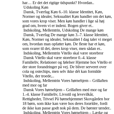
har… Er det det rigtige tidspunkt? Hvordan..
Udskoling
Køn
Dansk, Tværfag
Køn
6.-10. klasse
Identitet, Køn,
Normer og idealer, Seksualitet
Køn handler om det køn,
som vores krop viser. Men køn handler i lige så høj
grad om, hvem vi er indeni. Bogen giver et..
Indskoling, Mellemtrin, Udskoling
De mange køn
Dansk, Tværfag
De mange køn
3.-7. klasse
Identitet,
Køn, Normer og idealer, Seksualitet
I dag taler vi meget
om, hvordan man opfatter køn. De fleste har et køn,
som svarer til det, deres krop viser, men sådan er..
Indskoling, Mellemtrin
Vitello skal være storebror
Dansk
Vitello skal være storebror
0.-4. klasse
Familieliv, Relationer og følelser
Hjemme hos Vitello er
der store forandringer på vej. De bliver serveret over
cola og ostechips, men selv ikke dét kan formilde
Vitello, der troede,..
Indskoling, Mellemtrin
Vores børnehjem – Grillaften
med mor og far
Dansk
Vores børnehjem – Grillaften med mor og far
1.-4. klasse
Familieliv, Livsstil og levevilkår,
Rettigheder, Trivsel
På børnehjemmet Skovgården bor
18 børn, som ikke kan være hos deres forældre, fordi
de ikke kan passe godt nok på dem. De børster tænder..
Indskoling, Mellemtrin
Vores børnehjem – Lærke og