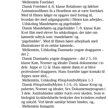
Mellemtrin
Forelsket
Dansk
Forelsket
4.-6. klasse
Relationer og følelser
Animationsfilmen In a Heartbeat om at være forelsket.
Med til filmen følger en opgave med forslag til,
hvordan der med udgangspunkt i filmen kan arbejdes..
Udskoling
Mandehørm og pigefnidder
Dansk
Mandehørm og pigefnidder
7.-9. klasse
Køn
Kort film med elever fra udskolingen, der taler om
kønnede udtryk som ‘mandehørm’ og
‘pigefnidder’. Med til filmen hører arbejdsark med
illustrationer til en række kønnede..
Mellemtrin, Udskoling
Danmarks yngste dragqueen –
del 2
Dansk
Danmarks yngste dragqueen – del 2
5.-10.
klasse
Køn, Normer og idealer
Dansk dokumentar i to
dele. Jeppe er 12 år. Hans største drøm er at blive
professionel dragqueen. Hans forældre tager kontakt til
Jeppes store idol,..
Mellemtrin, Udskoling
#StopJomfruMyten 1-3
Dansk
#StopJomfruMyten 1-3
6.-10. klasse
Krop og
pubertet, Normer og idealer, Sex
Dokumentarprogram i
3 dele. Jomfruhinden sidder tværs over skeden. Som et
biologisk kyskhedsbælte beskytter den kvindens renhed
og uskyld. Ved første samleje brister hinden, og..
Mellemtrin
Instagrim