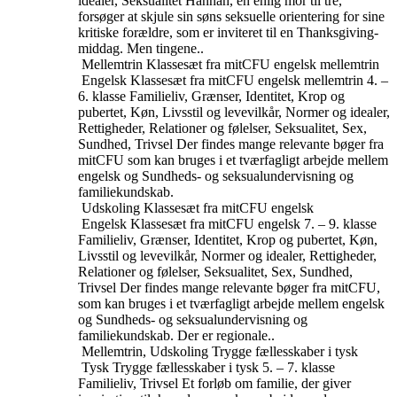
idealer, Seksualitet
Hannah, en enlig mor til tre,
forsøger at skjule sin søns seksuelle orientering for sine
kritiske forældre, som er inviteret til en Thanksgiving-
middag. Men tingene..
Mellemtrin
Klassesæt fra mitCFU engelsk mellemtrin
Engelsk
Klassesæt fra mitCFU engelsk mellemtrin
4. –
6. klasse
Familieliv, Grænser, Identitet, Krop og
pubertet, Køn, Livsstil og levevilkår, Normer og idealer,
Rettigheder, Relationer og følelser, Seksualitet, Sex,
Sundhed, Trivsel
Der findes mange relevante bøger fra
mitCFU som kan bruges i et tværfagligt arbejde mellem
engelsk og Sundheds- og seksualundervisning og
familiekundskab.
Udskoling
Klassesæt fra mitCFU engelsk
Engelsk
Klassesæt fra mitCFU engelsk
7. – 9. klasse
Familieliv, Grænser, Identitet, Krop og pubertet, Køn,
Livsstil og levevilkår, Normer og idealer, Rettigheder,
Relationer og følelser, Seksualitet, Sex, Sundhed,
Trivsel
Der findes mange relevante bøger fra mitCFU,
som kan bruges i et tværfagligt arbejde mellem engelsk
og Sundheds- og seksualundervisning og
familiekundskab. Der er regionale..
Mellemtrin, Udskoling
Trygge fællesskaber i tysk
Tysk
Trygge fællesskaber i tysk
5. – 7. klasse
Familieliv, Trivsel
Et forløb om familie, der giver