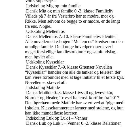
Vores superseje..
Indskoling
Mig og min familie
Dansk
Mig og min familie
0.-3. klasse
Familieliv
Villads på 7 år fra Vesterbro har to mødre, mor og
Rikke. Men selvom de begge to er mødre, er de langt
fra ens. Nogle..
Udskoling
Mellem os
Dansk
Mellem os
7.-10. klasse
Familieliv, Identitet
Alle novellerne i e-bogen “Mellem os” kredser om den
umulige familie. De ti unge hovedpersoner lever i
meget forskellige familiestrukturer og samfundslag,
men bøvler alle..
Udskoling
Kysseklar
Dansk
Kysseklar
7.-9. klasse
Grænser
Novellen
“Kysseklar” handler om alle de tanker og følelser, der
kan være forbundet med at tage initiativ til et første kys.
Novellen er skrevet af..
Indskoling
Matilde
Dansk
Matilde
0.-3. klasse
Livsstil og levevilkår,
Normer og idealer, Trivsel
Italiensk kortfilm fra 2012.
Den hørehæmmede Matilde har svært ved at følge med
i skolen. Klassekammerater larmer med stolene, og hun
kan ikke mundaflæse læreren..
Indskoling
Luk op Luk i – Venner
Dansk
Luk op Luk i – Venner
0.-2. klasse
Relationer