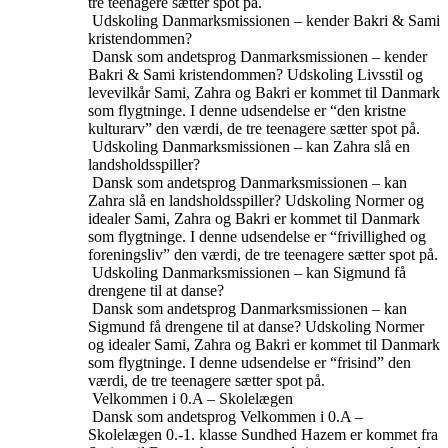
tre teenagere sætter spot på.
Udskoling
Danmarksmissionen – kender Bakri & Sami
kristendommen?
Dansk som andetsprog
Danmarksmissionen – kender
Bakri & Sami kristendommen?
Udskoling
Livsstil og
levevilkår
Sami, Zahra og Bakri er kommet til Danmark
som flygtninge. I denne udsendelse er “den kristne
kulturarv” den værdi, de tre teenagere sætter spot på.
Udskoling
Danmarksmissionen – kan Zahra slå en
landsholdsspiller?
Dansk som andetsprog
Danmarksmissionen – kan
Zahra slå en landsholdsspiller?
Udskoling
Normer og
idealer
Sami, Zahra og Bakri er kommet til Danmark
som flygtninge. I denne udsendelse er “frivillighed og
foreningsliv” den værdi, de tre teenagere sætter spot på.
Udskoling
Danmarksmissionen – kan Sigmund få
drengene til at danse?
Dansk som andetsprog
Danmarksmissionen – kan
Sigmund få drengene til at danse?
Udskoling
Normer
og idealer
Sami, Zahra og Bakri er kommet til Danmark
som flygtninge. I denne udsendelse er “frisind” den
værdi, de tre teenagere sætter spot på.
Velkommen i 0.A – Skolelægen
Dansk som andetsprog
Velkommen i 0.A –
Skolelægen
0.-1. klasse
Sundhed
Hazem er kommet fra