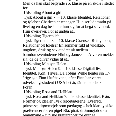
Men da han skal begynde i 5. klasse på en skole i stedet
for..
Udskoling
About a girl
Tysk
About a girl
7. – 10. klasse
Identitet, Relationer
og følelser
Charleen er teenager. Hun ser lidt mørkt på
livet og en dag beslutter hun sig for at begå selvmord.
Hun overlever. For at undgå at..
Udskoling
Tigermilch
Tysk
Tigermilch
8. – 10. klasse
Grænser, Rettigheder,
Relationer og følelser
En sommer fuld af vildskab,
ungdom, druk og sex ændrer alt mellem
barndomsveninderne Nini og Jameelah. Alvoren melder
sig, da de bliver vidne til et..
Udskoling
Min søn Helen
Tysk
Min søn Helen
9. – 10. klasse
Digitalt liv,
Identitet, Køn, Trivsel
Da Tobias Wilke henter sin 17-
årige søn Finn i lufthavnen, efter Finn har været
udvekslingsstudent i USA i et år, får han et chok.
Foran..
Udskoling
Rosa and Hellblau
Tysk
Rosa and Hellblau
7. – 9. klasse
Identitet, Køn,
Normer og idealer
Tysk reportageserie. Lyserød,
prinsesse, drømmejob som pædagog – helt klart typiske
præferencer for en pige! Blå, pirat, drømmejob som
brandmand – typiske præferencer for drenge!..