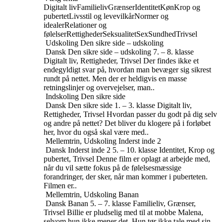
Digitalt liv
Familieliv
Grænser
Identitet
Køn
Krop og
pubertet
Livsstil og levevilkår
Normer og
idealer
Relationer og
følelser
Rettigheder
Seksualitet
Sex
Sundhed
Trivsel
Udskoling
Den sikre side – udskoling
Dansk
Den sikre side – udskoling
7. – 8. klasse
Digitalt liv, Rettigheder, Trivsel
Der findes ikke et
endegyldigt svar på, hvordan man bevæger sig sikrest
rundt på nettet. Men der er heldigvis en masse
retningslinjer og overvejelser, man..
Indskoling
Den sikre side
Dansk
Den sikre side
1. – 3. klasse
Digitalt liv,
Rettigheder, Trivsel
Hvordan passer du godt på dig selv
og andre på nettet? Det bliver du klogere på i forløbet
her, hvor du også skal være med..
Mellemtrin, Udskoling
Inderst inde 2
Dansk
Inderst inde 2
5. – 10. klasse
Identitet, Krop og
pubertet, Trivsel
Denne film er oplagt at arbejde med,
når du vil sætte fokus på de følelsesmæssige
forandringer, der sker, når man kommer i puberteten.
Filmen er..
Mellemtrin, Udskoling
Banan
Dansk
Banan
5. – 7. klasse
Familieliv, Grænser,
Trivsel
Billie er pludselig med til at mobbe Malena,
selvom hun ikke mener det. Hun tør ikke tale med sin