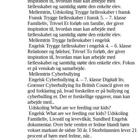
inspiration til, hvordan man kan arbejde med
fællesskabet og samtidig støtte den enkelte elev.
Mellemtrin, Udskoling
Trygge fællesskaber i fransk
Fransk
Trygge fællesskaber i fransk
5. – 7. klasse
Familieliv, Trivsel
Et forløb om familie, der giver
inspiration til, hvordan man kan arbejde med
fællesskabet og samtidig støtte den enkelte elev.
Mellemtrin
Trygge fællesskaber i engelsk
Engelsk
Trygge fællesskaber i engelsk
4. – 6. klasse
Relationer og følelser, Trivsel
To forløb, der giver
inspiration til, hvordan man kan arbejde med
fællesskabet og samtidig støtte den enkelte elev. Fokus
er på venskab og samarbejde.
Mellemtrin
Cyberbullying
Engelsk
Cyberbullying
4. – 7. klasse
Digitalt liv,
Grænser
Cyberbullying fra British Council giver en
god forklaring på, hvad forskellen er på bullying og
cyberbulling er. Der er forskellige opgaver, man kan
arbejde med..
Udskoling
What are we feeding our kids?
Engelsk
What are we feeding our kids?
Udskoling
Familieliv, Livsstil og levevilkår, Sundhed
Engelsk
dokumentar. Over hele verden er fedme blandt børn
vokset markant de sidste 50 år. I Storbritannien lever 21
procent af børn med fedme, når..