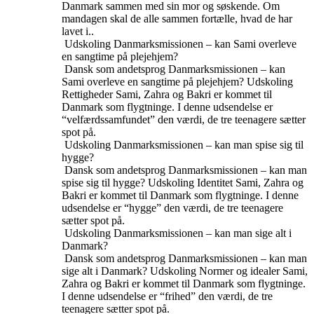
Danmark sammen med sin mor og søskende. Om
mandagen skal de alle sammen fortælle, hvad de har
lavet i..
Udskoling
Danmarksmissionen – kan Sami overleve
en sangtime på plejehjem?
Dansk som andetsprog
Danmarksmissionen – kan
Sami overleve en sangtime på plejehjem?
Udskoling
Rettigheder
Sami, Zahra og Bakri er kommet til
Danmark som flygtninge. I denne udsendelse er
“velfærdssamfundet” den værdi, de tre teenagere sætter
spot på.
Udskoling
Danmarksmissionen – kan man spise sig til
hygge?
Dansk som andetsprog
Danmarksmissionen – kan man
spise sig til hygge?
Udskoling
Identitet
Sami, Zahra og
Bakri er kommet til Danmark som flygtninge. I denne
udsendelse er “hygge” den værdi, de tre teenagere
sætter spot på.
Udskoling
Danmarksmissionen – kan man sige alt i
Danmark?
Dansk som andetsprog
Danmarksmissionen – kan man
sige alt i Danmark?
Udskoling
Normer og idealer
Sami,
Zahra og Bakri er kommet til Danmark som flygtninge.
I denne udsendelse er “frihed” den værdi, de tre
teenagere sætter spot på.