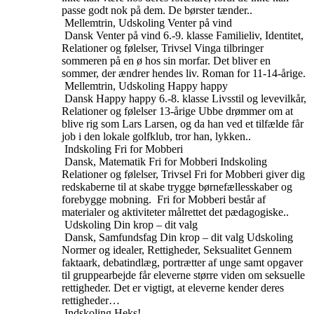
passe godt nok på dem. De børster tænder..
Mellemtrin, Udskoling
Venter på vind
Dansk
Venter på vind
6.-9. klasse
Familieliv, Identitet,
Relationer og følelser, Trivsel
Vinga tilbringer
sommeren på en ø hos sin morfar. Det bliver en
sommer, der ændrer hendes liv. Roman for 11-14-årige.
Mellemtrin, Udskoling
Happy happy
Dansk
Happy happy
6.-8. klasse
Livsstil og levevilkår,
Relationer og følelser
13-årige Ubbe drømmer om at
blive rig som Lars Larsen, og da han ved et tilfælde får
job i den lokale golfklub, tror han, lykken..
Indskoling
Fri for Mobberi
Dansk, Matematik
Fri for Mobberi
Indskoling
Relationer og følelser, Trivsel
Fri for Mobberi giver dig
redskaberne til at skabe trygge børnefællesskaber og
forebygge mobning. Fri for Mobberi består af
materialer og aktiviteter målrettet det pædagogiske..
Udskoling
Din krop – dit valg
Dansk, Samfundsfag
Din krop – dit valg
Udskoling
Normer og idealer, Rettigheder, Seksualitet
Gennem
faktaark, debatindlæg, portrætter af unge samt opgaver
til gruppearbejde får eleverne større viden om seksuelle
rettigheder. Det er vigtigt, at eleverne kender deres
rettigheder…
Indskoling
Heks!