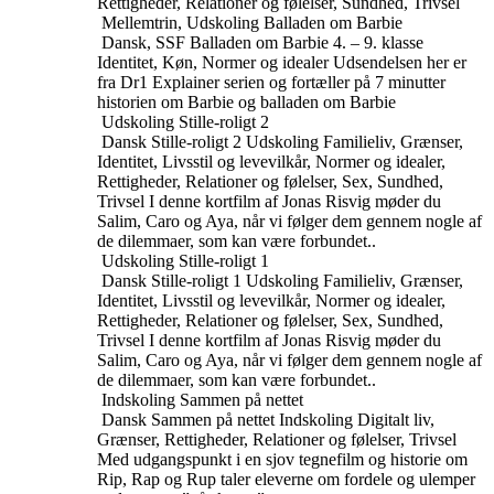
Rettigheder, Relationer og følelser, Sundhed, Trivsel
Mellemtrin, Udskoling
Balladen om Barbie
Dansk, SSF
Balladen om Barbie
4. – 9. klasse
Identitet, Køn, Normer og idealer
Udsendelsen her er
fra Dr1 Explainer serien og fortæller på 7 minutter
historien om Barbie og balladen om Barbie
Udskoling
Stille-roligt 2
Dansk
Stille-roligt 2
Udskoling
Familieliv, Grænser,
Identitet, Livsstil og levevilkår, Normer og idealer,
Rettigheder, Relationer og følelser, Sex, Sundhed,
Trivsel
I denne kortfilm af Jonas Risvig møder du
Salim, Caro og Aya, når vi følger dem gennem nogle af
de dilemmaer, som kan være forbundet..
Udskoling
Stille-roligt 1
Dansk
Stille-roligt 1
Udskoling
Familieliv, Grænser,
Identitet, Livsstil og levevilkår, Normer og idealer,
Rettigheder, Relationer og følelser, Sex, Sundhed,
Trivsel
I denne kortfilm af Jonas Risvig møder du
Salim, Caro og Aya, når vi følger dem gennem nogle af
de dilemmaer, som kan være forbundet..
Indskoling
Sammen på nettet
Dansk
Sammen på nettet
Indskoling
Digitalt liv,
Grænser, Rettigheder, Relationer og følelser, Trivsel
Med udgangspunkt i en sjov tegnefilm og historie om
Rip, Rap og Rup taler eleverne om fordele og ulemper