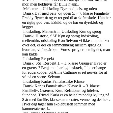
mor, men heldigvis får Billie hjælp..
Mellemtrin, Udskoling
Dyr med pels- og uden
Dansk
Dyr med pels- og uden
5. – 7. klasse
Familieliv
Freddy flytter tit og er ret god til at skifte skole. Han har
en rigtig god ven, Eskild, og de har en dyreklub og
lægger..
Indskoling, Mellemtrin, Udskoling
Køn og sprog
Dansk, Historie, SSF
Køn og sprog
Indskoling,
mellemtrin, udskoling
Køn
Selvom vi ikke altid tænker
over det, er der en sammenhæng mellem sprog og
hvordan, vi forstår køn. Vores sprog er nemlig det, man
kan kalde..
Indskoling
Respekt
Dansk, SSF
Respekt
1. – 3. klasse
Grænser
Hvad er
en grænse? Benjamin har højdeskræk, Julie er bange
for edderkopper og Anne Cathrine er ret nervøs for at
stå på en scene. Selvom..
Indskoling
Karlas Fantalastiske Klasse
Dansk
Karlas Fantalastiske Klasse
0. – 3. klasse
Familieliv, Grænser, Køn, Relationer og følelser,
Sundhed, Trivsel
Karla er en helt almindelig kylling på
8 år med familie, klassekammerater, venner og det hele.
Hver dag tager hun skolebussen sammen med
kammeraterne. I..