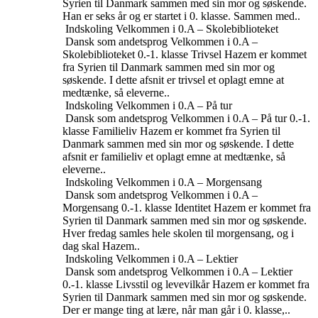
Syrien til Danmark sammen med sin mor og søskende.
Han er seks år og er startet i 0. klasse. Sammen med..
Indskoling
Velkommen i 0.A – Skolebiblioteket
Dansk som andetsprog
Velkommen i 0.A –
Skolebiblioteket
0.-1. klasse
Trivsel
Hazem er kommet
fra Syrien til Danmark sammen med sin mor og
søskende. I dette afsnit er trivsel et oplagt emne at
medtænke, så eleverne..
Indskoling
Velkommen i 0.A – På tur
Dansk som andetsprog
Velkommen i 0.A – På tur
0.-1.
klasse
Familieliv
Hazem er kommet fra Syrien til
Danmark sammen med sin mor og søskende. I dette
afsnit er familieliv et oplagt emne at medtænke, så
eleverne..
Indskoling
Velkommen i 0.A – Morgensang
Dansk som andetsprog
Velkommen i 0.A –
Morgensang
0.-1. klasse
Identitet
Hazem er kommet fra
Syrien til Danmark sammen med sin mor og søskende.
Hver fredag samles hele skolen til morgensang, og i
dag skal Hazem..
Indskoling
Velkommen i 0.A – Lektier
Dansk som andetsprog
Velkommen i 0.A – Lektier
0.-1. klasse
Livsstil og levevilkår
Hazem er kommet fra
Syrien til Danmark sammen med sin mor og søskende.
Der er mange ting at lære, når man går i 0. klasse,..