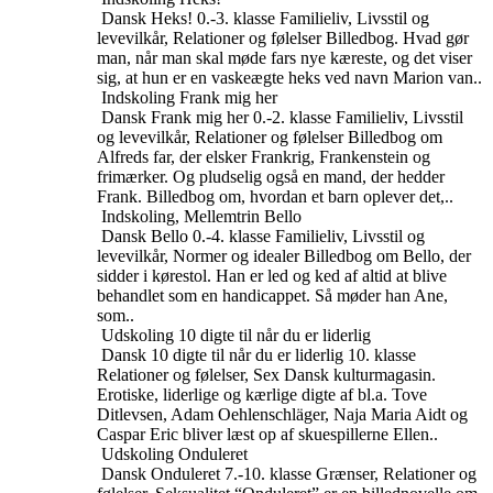
Dansk
Heks!
0.-3. klasse
Familieliv, Livsstil og
levevilkår, Relationer og følelser
Billedbog. Hvad gør
man, når man skal møde fars nye kæreste, og det viser
sig, at hun er en vaskeægte heks ved navn Marion van..
Indskoling
Frank mig her
Dansk
Frank mig her
0.-2. klasse
Familieliv, Livsstil
og levevilkår, Relationer og følelser
Billedbog om
Alfreds far, der elsker Frankrig, Frankenstein og
frimærker. Og pludselig også en mand, der hedder
Frank. Billedbog om, hvordan et barn oplever det,..
Indskoling, Mellemtrin
Bello
Dansk
Bello
0.-4. klasse
Familieliv, Livsstil og
levevilkår, Normer og idealer
Billedbog om Bello, der
sidder i kørestol. Han er led og ked af altid at blive
behandlet som en handicappet. Så møder han Ane,
som..
Udskoling
10 digte til når du er liderlig
Dansk
10 digte til når du er liderlig
10. klasse
Relationer og følelser, Sex
Dansk kulturmagasin.
Erotiske, liderlige og kærlige digte af bl.a. Tove
Ditlevsen, Adam Oehlenschläger, Naja Maria Aidt og
Caspar Eric bliver læst op af skuespillerne Ellen..
Udskoling
Onduleret
Dansk
Onduleret
7.-10. klasse
Grænser, Relationer og