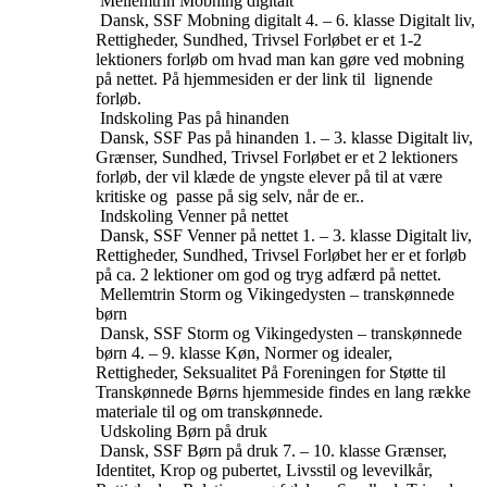
Mellemtrin
Mobning digitalt
Dansk, SSF
Mobning digitalt
4. – 6. klasse
Digitalt liv,
Rettigheder, Sundhed, Trivsel
Forløbet er et 1-2
lektioners forløb om hvad man kan gøre ved mobning
på nettet. På hjemmesiden er der link til lignende
forløb.
Indskoling
Pas på hinanden
Dansk, SSF
Pas på hinanden
1. – 3. klasse
Digitalt liv,
Grænser, Sundhed, Trivsel
Forløbet er et 2 lektioners
forløb, der vil klæde de yngste elever på til at være
kritiske og passe på sig selv, når de er..
Indskoling
Venner på nettet
Dansk, SSF
Venner på nettet
1. – 3. klasse
Digitalt liv,
Rettigheder, Sundhed, Trivsel
Forløbet her er et forløb
på ca. 2 lektioner om god og tryg adfærd på nettet.
Mellemtrin
Storm og Vikingedysten – transkønnede
børn
Dansk, SSF
Storm og Vikingedysten – transkønnede
børn
4. – 9. klasse
Køn, Normer og idealer,
Rettigheder, Seksualitet
På Foreningen for Støtte til
Transkønnede Børns hjemmeside findes en lang række
materiale til og om transkønnede.
Udskoling
Børn på druk
Dansk, SSF
Børn på druk
7. – 10. klasse
Grænser,
Identitet, Krop og pubertet, Livsstil og levevilkår,