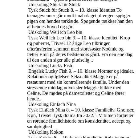
Udskoling
Stück für Stück
Tysk
Stück für Stück
8. – 10. klasse
Identitet
To
teenagevenner går rundt i nabolaget, drengen spørger
pigen om hendes tørklæde. Spøgende trækker han den
af ​​hendes hoved og går.
Udskoling
Weil ich Leo bin
Tysk
Weil ich Leo bin
9. – 10. klasse
Identitet, Krop
og pubertet, Trivsel
12-årige Leo tilbringer
efterårsferien sammen med storesøster Noémie og
fætter Emil på deres bedstemors gård. Fra den ene dag
til den anden siger alle pludselig,..
Udskoling
Lucky Fish
Engelsk
Lucky Fish
9. – 10. klasse
Normer og idealer,
Relationer og følelser, Seksualitet
Maggie er på
restaurant med sin kontrollerende familie. Under den
stressende middag udveksler Maggie blikke med
Celine. De mødes på dametoilettet og Celine fører
hende..
Udskoling
Einfach Nina
Tysk
Einfach Nina
8. – 10. klasse
Familieliv, Grænser,
Køn, Trivsel
Tysk drama fra 2022. TV-filmen fortæller
en rørende familiehistorie om kønsidentitet, accept og
samhørighed
Udskoling
Kokon
Tysk
Kokon
8. – 10. klasse
Familieliv, Relationer og