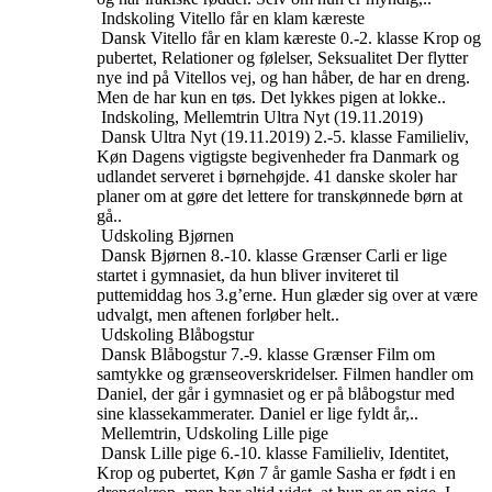
Indskoling
Vitello får en klam kæreste
Dansk
Vitello får en klam kæreste
0.-2. klasse
Krop og
pubertet, Relationer og følelser, Seksualitet
Der flytter
nye ind på Vitellos vej, og han håber, de har en dreng.
Men de har kun en tøs. Det lykkes pigen at lokke..
Indskoling, Mellemtrin
Ultra Nyt (19.11.2019)
Dansk
Ultra Nyt (19.11.2019)
2.-5. klasse
Familieliv,
Køn
Dagens vigtigste begivenheder fra Danmark og
udlandet serveret i børnehøjde. 41 danske skoler har
planer om at gøre det lettere for transkønnede børn at
gå..
Udskoling
Bjørnen
Dansk
Bjørnen
8.-10. klasse
Grænser
Carli er lige
startet i gymnasiet, da hun bliver inviteret til
puttemiddag hos 3.g’erne. Hun glæder sig over at være
udvalgt, men aftenen forløber helt..
Udskoling
Blåbogstur
Dansk
Blåbogstur
7.-9. klasse
Grænser
Film om
samtykke og grænseoverskridelser. Filmen handler om
Daniel, der går i gymnasiet og er på blåbogstur med
sine klassekammerater. Daniel er lige fyldt år,..
Mellemtrin, Udskoling
Lille pige
Dansk
Lille pige
6.-10. klasse
Familieliv, Identitet,
Krop og pubertet, Køn
7 år gamle Sasha er født i en