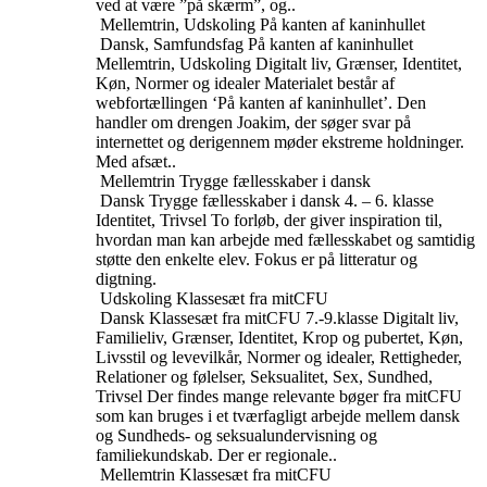
ved at være ”på skærm”, og..
Mellemtrin, Udskoling
På kanten af kaninhullet
Dansk, Samfundsfag
På kanten af kaninhullet
Mellemtrin, Udskoling
Digitalt liv, Grænser, Identitet,
Køn, Normer og idealer
Materialet består af
webfortællingen ‘På kanten af kaninhullet’. Den
handler om drengen Joakim, der søger svar på
internettet og derigennem møder ekstreme holdninger.
Med afsæt..
Mellemtrin
Trygge fællesskaber i dansk
Dansk
Trygge fællesskaber i dansk
4. – 6. klasse
Identitet, Trivsel
To forløb, der giver inspiration til,
hvordan man kan arbejde med fællesskabet og samtidig
støtte den enkelte elev. Fokus er på litteratur og
digtning.
Udskoling
Klassesæt fra mitCFU
Dansk
Klassesæt fra mitCFU
7.-9.klasse
Digitalt liv,
Familieliv, Grænser, Identitet, Krop og pubertet, Køn,
Livsstil og levevilkår, Normer og idealer, Rettigheder,
Relationer og følelser, Seksualitet, Sex, Sundhed,
Trivsel
Der findes mange relevante bøger fra mitCFU
som kan bruges i et tværfagligt arbejde mellem dansk
og Sundheds- og seksualundervisning og
familiekundskab. Der er regionale..
Mellemtrin
Klassesæt fra mitCFU