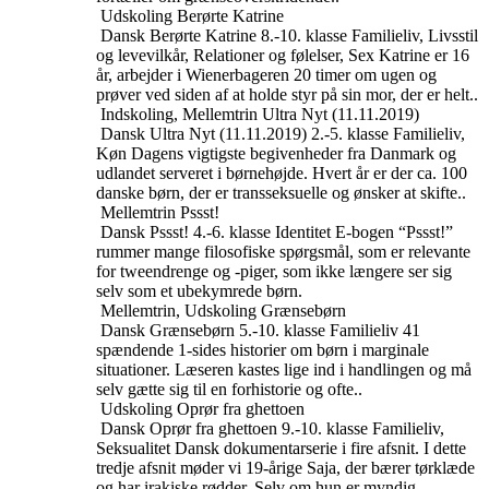
Udskoling
Berørte Katrine
Dansk
Berørte Katrine
8.-10. klasse
Familieliv, Livsstil
og levevilkår, Relationer og følelser, Sex
Katrine er 16
år, arbejder i Wienerbageren 20 timer om ugen og
prøver ved siden af at holde styr på sin mor, der er helt..
Indskoling, Mellemtrin
Ultra Nyt (11.11.2019)
Dansk
Ultra Nyt (11.11.2019)
2.-5. klasse
Familieliv,
Køn
Dagens vigtigste begivenheder fra Danmark og
udlandet serveret i børnehøjde. Hvert år er der ca. 100
danske børn, der er transseksuelle og ønsker at skifte..
Mellemtrin
Pssst!
Dansk
Pssst!
4.-6. klasse
Identitet
E-bogen “Pssst!”
rummer mange filosofiske spørgsmål, som er relevante
for tweendrenge og -piger, som ikke længere ser sig
selv som et ubekymrede børn.
Mellemtrin, Udskoling
Grænsebørn
Dansk
Grænsebørn
5.-10. klasse
Familieliv
41
spændende 1-sides historier om børn i marginale
situationer. Læseren kastes lige ind i handlingen og må
selv gætte sig til en forhistorie og ofte..
Udskoling
Oprør fra ghettoen
Dansk
Oprør fra ghettoen
9.-10. klasse
Familieliv,
Seksualitet
Dansk dokumentarserie i fire afsnit. I dette
tredje afsnit møder vi 19-årige Saja, der bærer tørklæde
og har irakiske rødder. Selv om hun er myndig,..