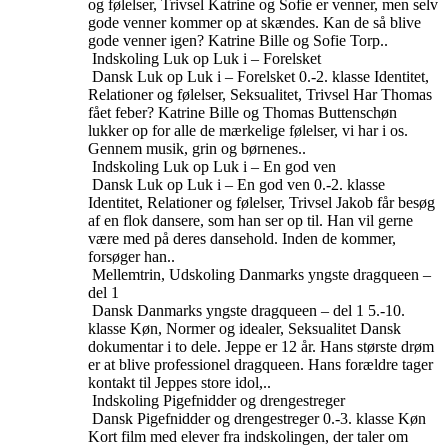
og følelser, Trivsel
Katrine og Sofie er venner, men selv
gode venner kommer op at skændes. Kan de så blive
gode venner igen? Katrine Bille og Sofie Torp..
Indskoling
Luk op Luk i – Forelsket
Dansk
Luk op Luk i – Forelsket
0.-2. klasse
Identitet,
Relationer og følelser, Seksualitet, Trivsel
Har Thomas
fået feber? Katrine Bille og Thomas Buttenschøn
lukker op for alle de mærkelige følelser, vi har i os.
Gennem musik, grin og børnenes..
Indskoling
Luk op Luk i – En god ven
Dansk
Luk op Luk i – En god ven
0.-2. klasse
Identitet, Relationer og følelser, Trivsel
Jakob får besøg
af en flok dansere, som han ser op til. Han vil gerne
være med på deres dansehold. Inden de kommer,
forsøger han..
Mellemtrin, Udskoling
Danmarks yngste dragqueen –
del 1
Dansk
Danmarks yngste dragqueen – del 1
5.-10.
klasse
Køn, Normer og idealer, Seksualitet
Dansk
dokumentar i to dele. Jeppe er 12 år. Hans største drøm
er at blive professionel dragqueen. Hans forældre tager
kontakt til Jeppes store idol,..
Indskoling
Pigefnidder og drengestreger
Dansk
Pigefnidder og drengestreger
0.-3. klasse
Køn
Kort film med elever fra indskolingen, der taler om