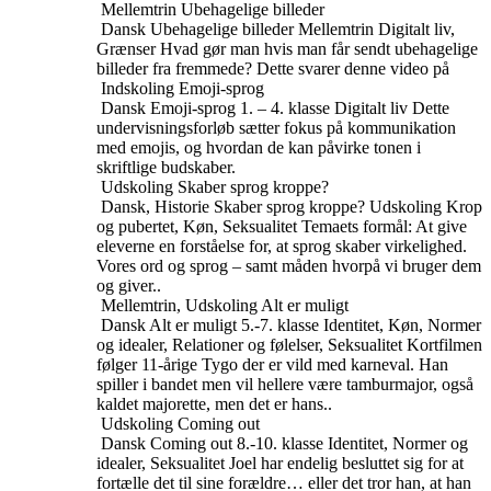
Mellemtrin
Ubehagelige billeder
Dansk
Ubehagelige billeder
Mellemtrin
Digitalt liv,
Grænser
Hvad gør man hvis man får sendt ubehagelige
billeder fra fremmede? Dette svarer denne video på
Indskoling
Emoji-sprog
Dansk
Emoji-sprog
1. – 4. klasse
Digitalt liv
Dette
undervisningsforløb sætter fokus på kommunikation
med emojis, og hvordan de kan påvirke tonen i
skriftlige budskaber.
Udskoling
Skaber sprog kroppe?
Dansk, Historie
Skaber sprog kroppe?
Udskoling
Krop
og pubertet, Køn, Seksualitet
Temaets formål: At give
eleverne en forståelse for, at sprog skaber virkelighed.
Vores ord og sprog – samt måden hvorpå vi bruger dem
og giver..
Mellemtrin, Udskoling
Alt er muligt
Dansk
Alt er muligt
5.-7. klasse
Identitet, Køn, Normer
og idealer, Relationer og følelser, Seksualitet
Kortfilmen
følger 11-årige Tygo der er vild med karneval. Han
spiller i bandet men vil hellere være tamburmajor, også
kaldet majorette, men det er hans..
Udskoling
Coming out
Dansk
Coming out
8.-10. klasse
Identitet, Normer og
idealer, Seksualitet
Joel har endelig besluttet sig for at
fortælle det til sine forældre… eller det tror han, at han