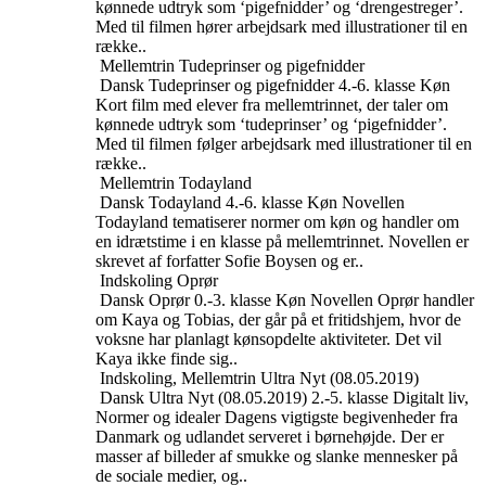
kønnede udtryk som ‘pigefnidder’ og ‘drengestreger’.
Med til filmen hører arbejdsark med illustrationer til en
række..
Mellemtrin
Tudeprinser og pigefnidder
Dansk
Tudeprinser og pigefnidder
4.-6. klasse
Køn
Kort film med elever fra mellemtrinnet, der taler om
kønnede udtryk som ‘tudeprinser’ og ‘pigefnidder’.
Med til filmen følger arbejdsark med illustrationer til en
række..
Mellemtrin
Todayland
Dansk
Todayland
4.-6. klasse
Køn
Novellen
Todayland tematiserer normer om køn og handler om
en idrætstime i en klasse på mellemtrinnet. Novellen er
skrevet af forfatter Sofie Boysen og er..
Indskoling
Oprør
Dansk
Oprør
0.-3. klasse
Køn
Novellen Oprør handler
om Kaya og Tobias, der går på et fritidshjem, hvor de
voksne har planlagt kønsopdelte aktiviteter. Det vil
Kaya ikke finde sig..
Indskoling, Mellemtrin
Ultra Nyt (08.05.2019)
Dansk
Ultra Nyt (08.05.2019)
2.-5. klasse
Digitalt liv,
Normer og idealer
Dagens vigtigste begivenheder fra
Danmark og udlandet serveret i børnehøjde. Der er
masser af billeder af smukke og slanke mennesker på
de sociale medier, og..