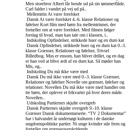
Men storebror Albert får hende ud på sin tømmerflåde.
Carl falder i vandet på vej ud på..
Mellemtrin
At være forelsket
Dansk
At være forelsket
4.-6. klasse
Relationer og
følelser
Kort film med børn fra mellemtrinnet, der
fortæller om at være forelsket. Med filmen følger
forslag til hvad, man kan tale om i klassen, i..
Indskoling
Opfindelser, strikkede huer og en dum kat
Dansk
Opfindelser, strikkede huer og en dum kat
0.-3.
klasse
Grænser, Relationer og følelser, Trivsel
Billedbog. Mus er ensom, han bliver drillet, og en dag
er han ved at blive ædt af en dum kat. Så møder han
Mis, og..
Indskoling
Du må ikke være med
Dansk
Du må ikke være med
0.-3. klasse
Grænser,
Relationer og følelser
Novelle om grænser, følelser og
relationer. Novellen Du må ikke være med handler om
tre børn, der oplever et frikvarter på hver deres måde.
Novellen..
Udskoling
Partiernes skjulte overgreb
Dansk
Partiernes skjulte overgreb
9.-10. klasse
Grænser
Dansk dokumentarserie. “TV 2 Dokumentar”
har i halvandet år undersøgt kulturen i de danske
ungdomspolitiske partier. Ni unge kvinder står frem og
fortæller om grænseoverskridende..