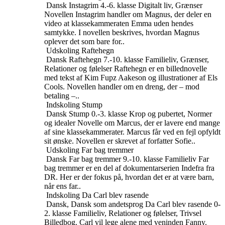
Dansk
Instagrim
4.-6. klasse
Digitalt liv, Grænser
Novellen Instagrim handler om Magnus, der deler en
video at klassekammeraten Emma uden hendes
samtykke. I novellen beskrives, hvordan Magnus
oplever det som bare for..
Udskoling
Raftehegn
Dansk
Raftehegn
7.-10. klasse
Familieliv, Grænser,
Relationer og følelser
Raftehegn er en billednovelle
med tekst af Kim Fupz Aakeson og illustrationer af Els
Cools. Novellen handler om en dreng, der – mod
betaling –..
Indskoling
Stump
Dansk
Stump
0.-3. klasse
Krop og pubertet, Normer
og idealer
Novelle om Marcus, der er lavere end mange
af sine klassekammerater. Marcus får ved en fejl opfyldt
sit ønske. Novellen er skrevet af forfatter Sofie..
Udskoling
Far bag tremmer
Dansk
Far bag tremmer
9.-10. klasse
Familieliv
Far
bag tremmer er en del af dokumentarserien Indefra fra
DR. Her er der fokus på, hvordan det er at være barn,
når ens far..
Indskoling
Da Carl blev rasende
Dansk, Dansk som andetsprog
Da Carl blev rasende
0-
2. klasse
Familieliv, Relationer og følelser, Trivsel
Billedbog. Carl vil lege alene med veninden Fanny.