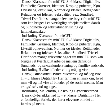
Dansk
Klassesæt fra mitCFU
3.-6.klasse
Digitalt liv,
Familieliv, Grænser, Identitet, Krop og pubertet, Køn,
Livsstil og levevilkår, Normer og idealer, Rettigheder,
Relationer og følelser, Seksualitet, Sex, Sundhed,
Trivsel
Der findes mange relevante bøger fra mitCFU
som kan bruges i et tværfagligt arbejde mellem dansk
og Sundjheds- og seksualundervisning og
familiekundskab.
Indskoling
Klassesæt fra mitCFU
Dansk
Klassesæt fra mitCFU
0.-3.klasse
Digitalt liv,
Familieliv, Grænser, Identitet, Krop og pubertet, Køn,
Livsstil og levevilkår, Normer og idealer, Rettigheder,
Relationer og følelser, Seksualitet, Sundhed, Trivsel
Der findes mange relevante bøger fra mitCFU som kan
bruges i et tværfagligt arbejde mellem dansk og
Sundheds- og seksualundervisning og familiekundskab.
Indskoling
Hvilke billeder vil og må jeg vise
Dansk, Billedkunst
Hvilke billeder vil og må jeg vise
1. – 3. klasse
Digitalt liv
Her får man en snak om, hvad
man vil og må vise af billeder på de social medier. Man
er også selv ud og tage..
Indskoling, Mellemtrin, Udskoling
Cybersikkerhed
Dansk
Cybersikkerhed
1. – 9. klasse.
Digitalt liv
Her
er forskellige forløb, der lærer eleverne om det at
færdes på nettet.